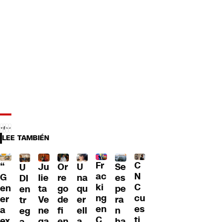
LEE TAMBIÉN
Fr
C
“
Ju
Or
U
Se
U
ac
N
G
lie
re
na
es
DI
ki
C
en
ta
go
qu
pe
en
ng
cu
er
Ve
de
er
ra
tr
en
es
a
ne
fi
ell
n
eg
C
ti
ex
ga
en
a
ha