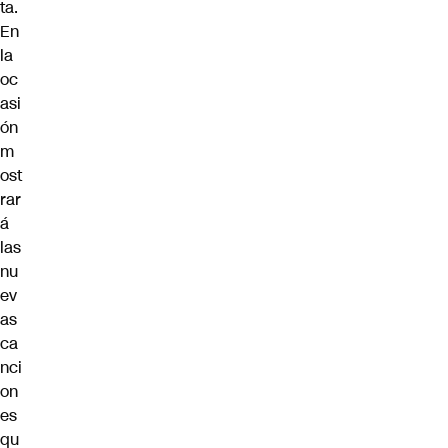
ta.
En
la
oc
asi
ón
m
ost
rar
á
las
nu
ev
as
ca
nci
on
es
qu