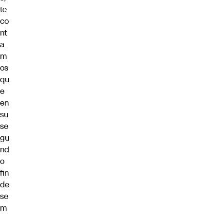
te
co
nt
a
m
os
qu
e
en
su
se
gu
nd
o
fin
de
se
m