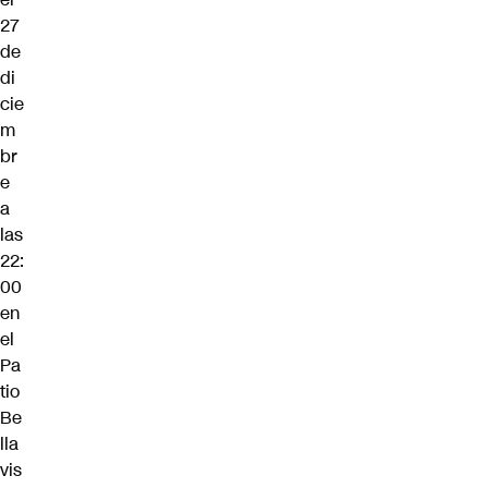
27
de
di
cie
m
br
e
a
las
22:
00
en
el
Pa
tio
Be
lla
vis