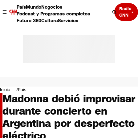
País
Mundo
Negocios
Radio
Podcast y Programas completos
CNN
Futuro 360
Cultura
Servicios
País
Mundo
Negocios
Inicio
País
Madonna debió improvisar
Deportes
Programas completos
durante concierto en
Cultura
Servicios
Argentina por desperfecto
Bits
CNN Data
eléctrico
CNN tiempo