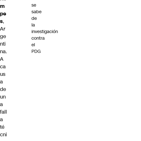
se
m
sabe
pe
de
s
,
la
Ar
investigación
ge
contra
nti
el
na.
PDG
A
ca
us
a
de
un
a
fall
a
té
cni