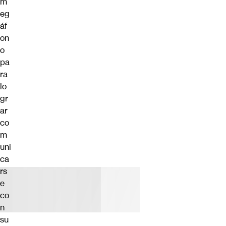
m
eg
áf
on
o
pa
ra
lo
gr
ar
co
m
uni
ca
rs
e
co
n
su