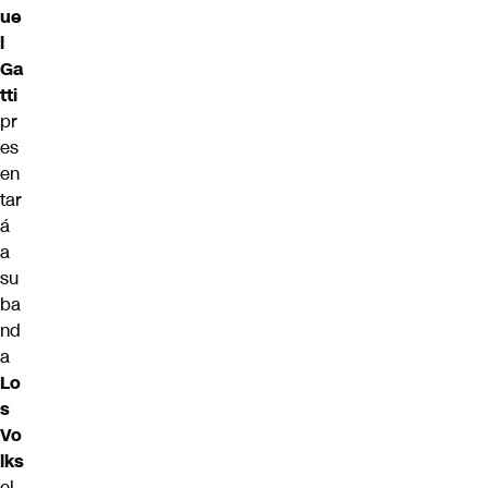
ue
l
Ga
tti
pr
es
en
tar
á
a
su
ba
nd
a
Lo
s
Vo
lks
el