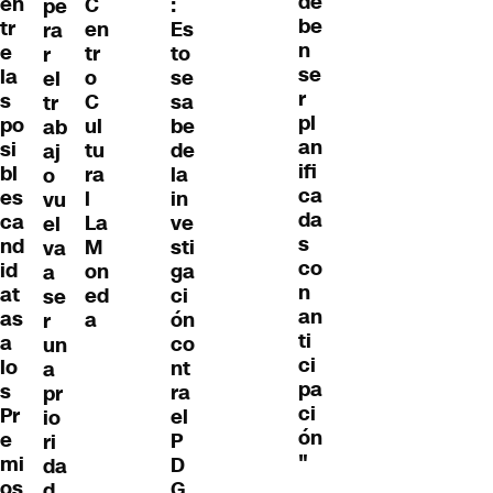
de
en
C
:
pe
be
tr
en
Es
ra
n
e
tr
to
r
se
la
o
se
el
r
s
C
sa
tr
pl
po
ul
be
ab
an
si
tu
de
aj
ifi
bl
ra
la
o
ca
es
l
in
vu
da
ca
La
ve
el
s
nd
M
sti
va
co
id
on
ga
a
n
at
ed
ci
se
an
as
a
ón
r
ti
a
co
un
ci
lo
nt
a
pa
s
ra
pr
ci
Pr
el
io
ón
e
P
ri
"
mi
D
da
os
G
d