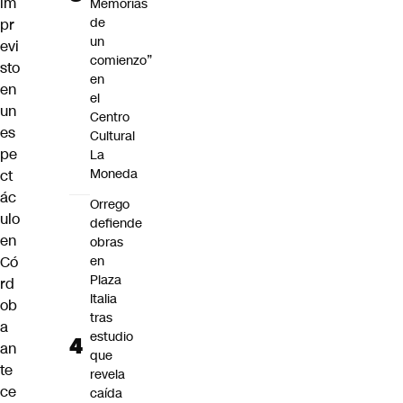
im
Memorias
de
pr
un
evi
comienzo”
sto
en
en
el
un
Centro
es
Cultural
pe
La
Moneda
ct
ác
Orrego
ulo
defiende
en
obras
Có
en
Plaza
rd
Italia
ob
tras
a
estudio
an
que
te
revela
ce
caída