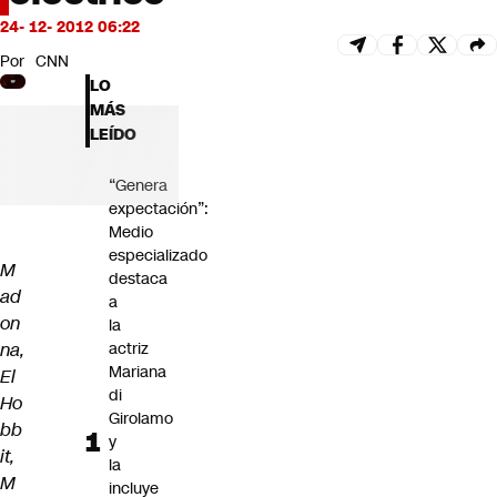
Futuro 360
24- 12- 2012 06:22
Opinión
Por
CNN
LO
MÁS
LEÍDO
“Genera
expectación”:
Medio
especializado
M
destaca
ad
a
on
la
na,
actriz
Mariana
El
di
Ho
Girolamo
bb
y
it,
la
M
incluye