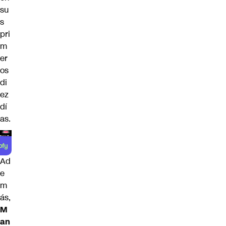
su
s
pri
m
er
os
di
ez
dí
as.
Ad
e
m
ás,
M
an