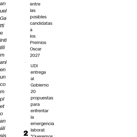
an
entre
uel
las
posibles
Ga
candidatas
tti
a
e
los
Inti
Premios
Illi
Oscar
m
2027
ani
UDI
en
entrega
un
al
co
Gobierno
m
20
propuestas
pl
para
et
enfrentar
o
la
an
emergencia
áli
laboral:
sis
“Queremos