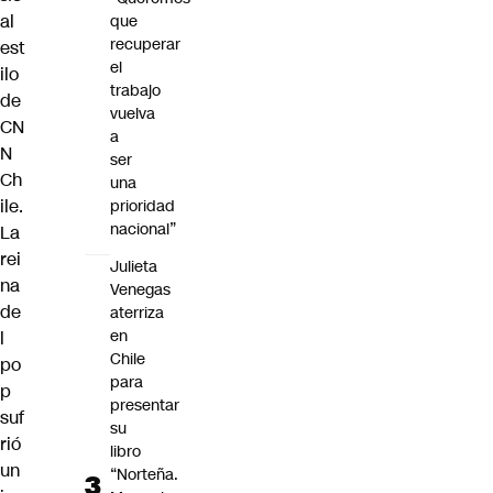
al
que
recuperar
est
el
ilo
trabajo
de
vuelva
CN
a
N
ser
Ch
una
ile.
prioridad
nacional”
La
rei
Julieta
na
Venegas
de
aterriza
en
l
Chile
po
para
p
presentar
suf
su
rió
libro
un
“Norteña.