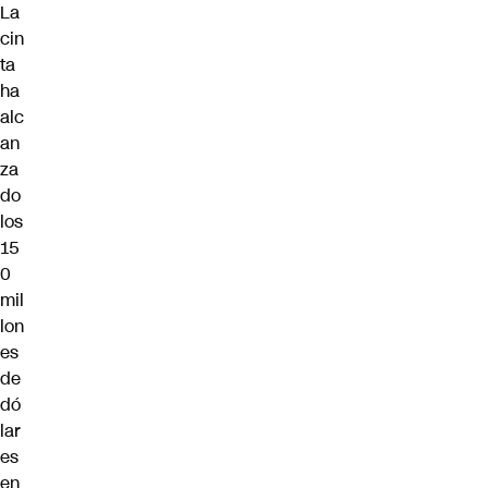
La
cin
ta
ha
alc
an
za
do
los
15
0
mil
lon
es
de
dó
lar
es
en