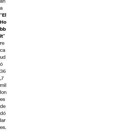
an
a
“
El
Ho
bb
it
”
re
ca
ud
ó
36
,7
mil
lon
es
de
dó
lar
es.