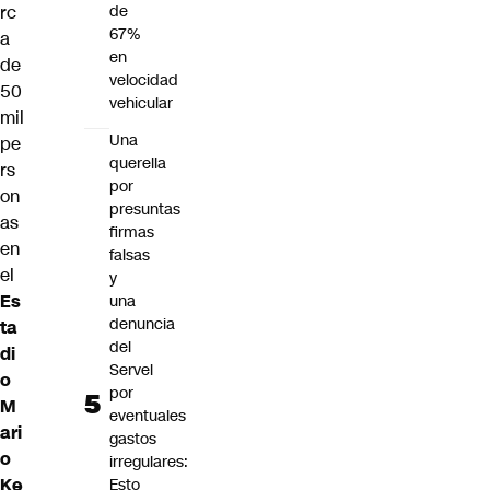
rc
de
67%
a
en
de
velocidad
50
vehicular
mil
Una
pe
querella
rs
por
on
presuntas
as
firmas
en
falsas
el
y
Es
una
denuncia
ta
del
di
Servel
o
por
M
eventuales
ari
gastos
o
irregulares:
Ke
Esto