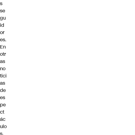
s
se
gu
id
or
es.
En
otr
as
no
tici
as
de
es
pe
ct
ác
ulo
s,