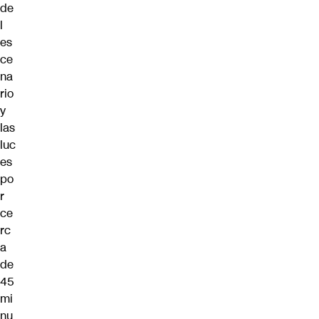
de
l
es
ce
na
rio
y
las
luc
es
po
r
ce
rc
a
de
45
mi
nu