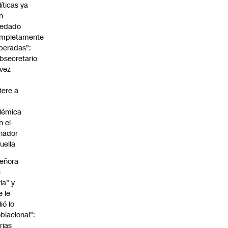
líticas ya
n
edado
mpletamente
peradas":
bsecretario
vez
fiere a
lémica
n el
nador
uella
eñora
e
ria" y
e le
lió lo
blacional":
rias