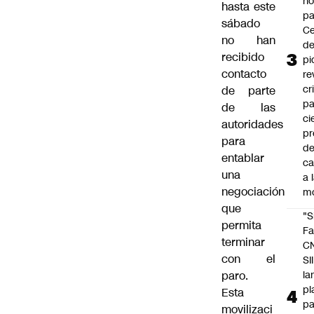
n
hasta este
pa
sábado
Ce
no han
de
recibido
pi
contacto
re
cr
de parte
pa
de las
ci
autoridades
pr
para
d
entablar
c
una
a 
negociación
m
que
"S
permita
Fa
terminar
C
con el
SII
paro.
la
pl
Esta
pa
movilizaci