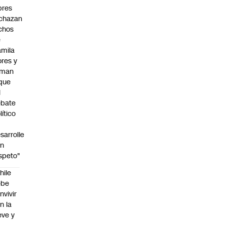
bres
chazan
chos
e
mila
ores y
aman
que
l
ebate
lítico
sarrolle
on
speto"
hile
ebe
nvivir
n la
eve y