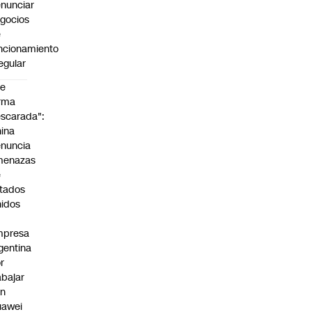
nunciar
gocios
e
ncionamiento
regular
De
rma
scarada":
ina
nuncia
menazas
e
tados
idos
mpresa
gentina
r
abajar
on
uawei