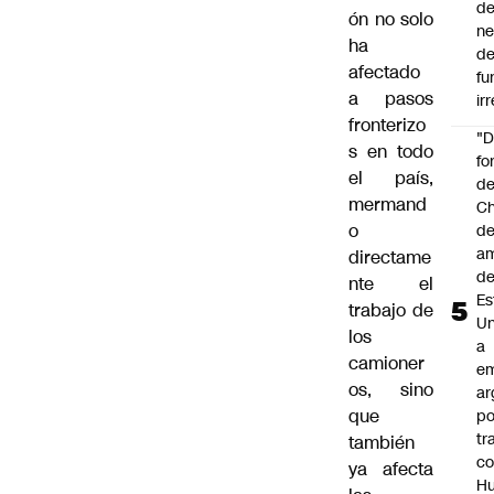
de
ón no solo
ne
ha
d
afectado
fu
a pasos
ir
fronterizo
"
s en todo
fo
el país,
de
mermand
Ch
o
de
a
directame
d
nte el
Es
trabajo de
Un
los
a
camioner
e
os, sino
ar
que
po
tr
también
c
ya afecta
H