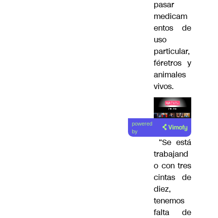
pasar
medicam
entos de
uso
particular,
féretros y
animales
vivos.
Lea el
powered
artículo
by
“Se está
trabajand
o con tres
cintas de
diez,
tenemos
falta de