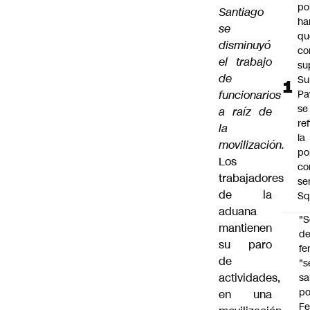
po
Santiago
ha
se
qu
disminuyó
co
el trabajo
su
de
Su
funcionarios
Pa
se
a raíz de
re
la
la
movilización.
po
Los
co
trabajadores
se
de la
Sq
aduana
"S
mantienen
d
su paro
fe
de
"s
actividades,
sa
po
en una
Fe