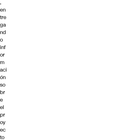
,
en
tre
ga
nd
o
inf
or
m
aci
ón
so
br
e
el
pr
oy
ec
to