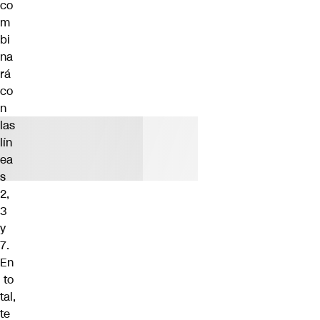
co
m
bi
na
rá
co
n
las
lín
ea
s
2,
3
y
7.
En
to
tal,
te