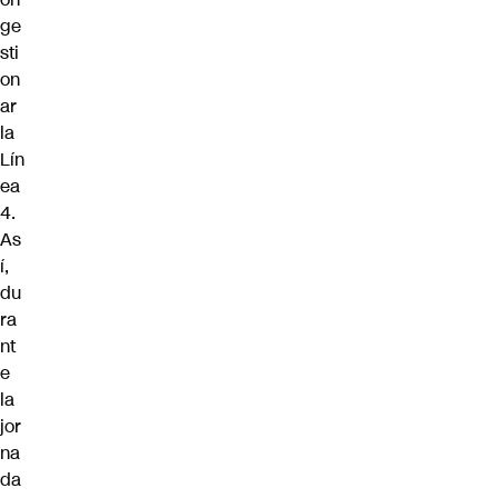
ge
sti
on
ar
la
Lín
ea
4.
As
í,
du
ra
nt
e
la
jor
na
da