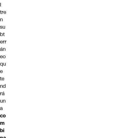
l
tre
n
su
bt
err
án
eo
qu
e
te
nd
rá
un
a
co
m
bi
na