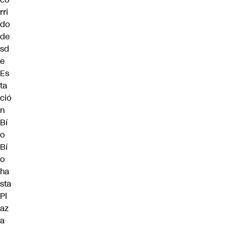
rri
do
de
sd
e
Es
ta
ció
n
Bí
o
Bí
o
ha
sta
Pl
az
a