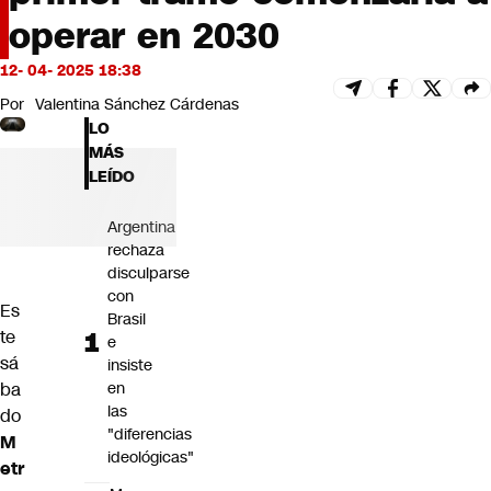
Futuro 360
operar en 2030
Opinión
12- 04- 2025 18:38
Por
Valentina Sánchez Cárdenas
LO
MÁS
LEÍDO
Argentina
rechaza
disculparse
con
Es
Brasil
te
e
sá
insiste
ba
en
las
do
"diferencias
M
ideológicas"
etr