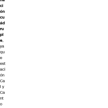
ci
ón
cu
ád
ru
pl
e
,
ya
qu
e
est
aci
ón
Ca
l y
Ca
nt
o