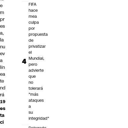
FIFA
e
hace
m
mea
pr
culpa
es
por
a,
propuesta
la
de
nu
privatizar
el
ev
Mundial,
a
pero
lín
advierte
ea
que
te
no
nd
tolerará
rá
"más
ataques
19
a
es
su
ta
integridad"
ci