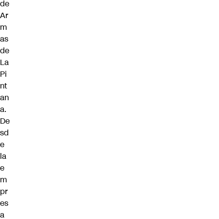
de
Ar
m
as
de
La
Pi
nt
an
a.
De
sd
e
la
e
m
pr
es
a