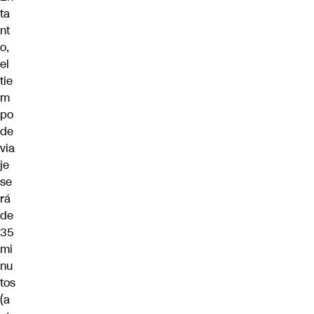
ta
nt
o,
el
tie
m
po
de
via
je
se
rá
de
35
mi
nu
tos
(a