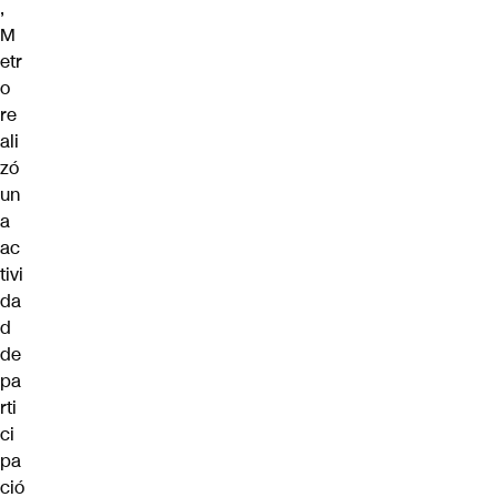
,
M
etr
o
re
ali
zó
un
a
ac
tivi
da
d
de
pa
rti
ci
pa
ció