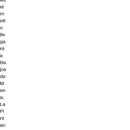
el
m
etr
o
lle
ga
rá
a
Ba
jos
de
M
en
a,
La
Pi
nt
an