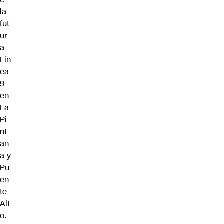
la
fut
ur
a
Lín
ea
9
en
La
Pi
nt
an
a y
Pu
en
te
Alt
o.