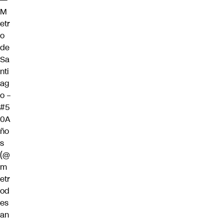
M
etr
o
de
Sa
nti
ag
o –
#5
0A
ño
s
(@
m
etr
od
es
an