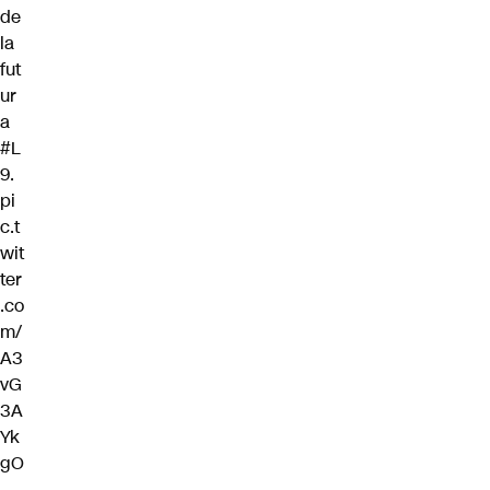
de
la
fut
ur
a
#L
9
.
pi
c.t
wit
ter
.co
m/
A3
vG
3A
Yk
gO
—