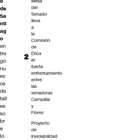
o
Mesa
del
de
Senado
Sa
lleva
nti
a
ag
la
o
Comisión
en
de
tre
Ética
el
gó
fuerte
nu
enfrentamiento
ev
entre
os
las
de
senadoras
tall
Campillai
es
y
Flores
so
br
Proyecto
e
de
lo
Inviolabilidad