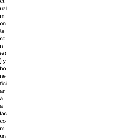
ct
ual
m
en
te
so
n
50
) y
be
ne
fici
ar
á
a
las
co
m
un