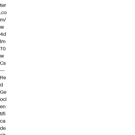
ter
.co
m/
w
4d
lm
T0
w
Cs
—
Re
d
Ge
oci
en
tífi
ca
de