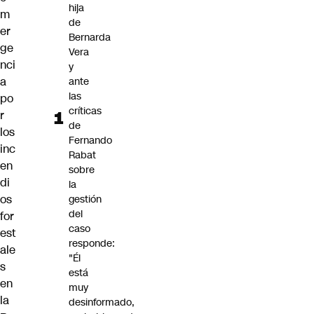
hija
m
de
er
Bernarda
ge
Vera
nci
y
a
ante
las
po
críticas
r
de
los
Fernando
inc
Rabat
en
sobre
di
la
os
gestión
del
for
caso
est
responde:
ale
"Él
s
está
en
muy
la
desinformado,