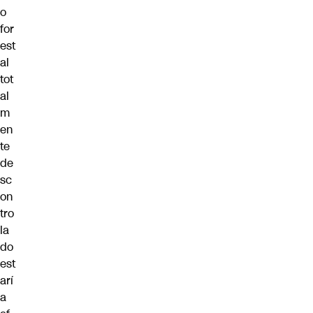
o
for
est
al
tot
al
m
en
te
de
sc
on
tro
la
do
est
arí
a