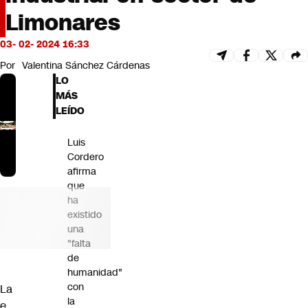
Futuro 360
Limonares
Opinión
03- 02- 2024 16:33
Por
Valentina Sánchez Cárdenas
LO
MÁS
LEÍDO
Luis
Cordero
afirma
que
ha
existido
una
"falta
de
humanidad"
con
La
la
e