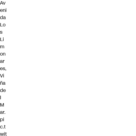
Av
eni
da
Lo
s
Li
m
on
ar
es,
Vi
ña
de
l
M
ar.
pi
c.t
wit