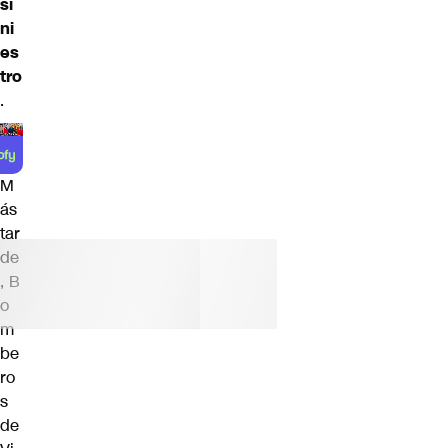
si
ni
es
tro
.
M
ás
tar
de
, B
o
m
be
ro
s
de