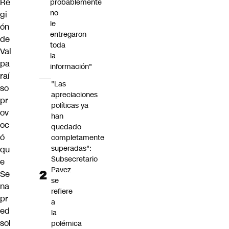
Re
probablemente
no
gi
le
ón
entregaron
de
toda
Val
la
pa
información"
raí
"Las
so
apreciaciones
pr
políticas ya
ov
han
oc
quedado
ó
completamente
superadas":
qu
Subsecretario
e
Pavez
Se
se
na
refiere
pr
a
ed
la
sol
polémica