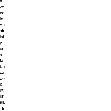
a
zo
na
in
du
str
ial
y
un
a
fá
bri
ca
de
pi
nt
ur
as.
Ta