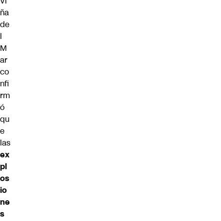
Vi
ña
de
l
M
ar
co
nfi
rm
ó
qu
e
las
ex
pl
os
io
ne
s