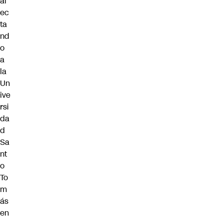
af
ec
ta
nd
o
a
la
Un
ive
rsi
da
d
Sa
nt
o
To
m
ás
en