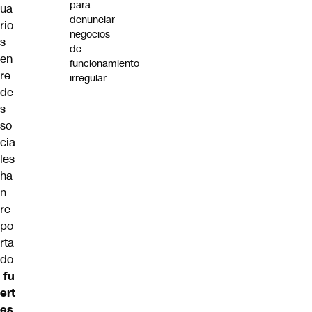
para
ua
denunciar
rio
negocios
s
de
en
funcionamiento
re
irregular
de
s
so
cia
les
ha
n
re
po
rta
do
fu
ert
es