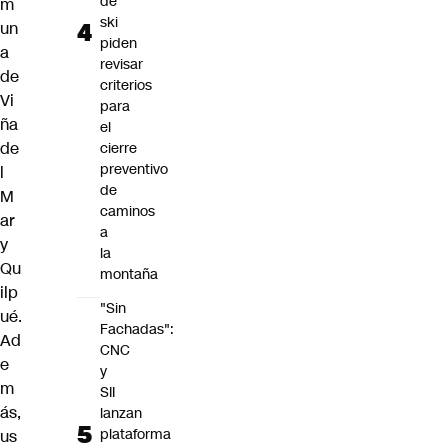
de
m
ski
un
piden
a
revisar
de
criterios
Vi
para
ña
el
de
cierre
preventivo
l
de
M
caminos
ar
a
y
la
Qu
montaña
ilp
"Sin
ué.
Fachadas":
Ad
CNC
e
y
m
SII
ás,
lanzan
plataforma
us