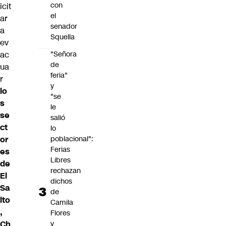
con
icit
el
ar
senador
a
Squella
ev
ac
"Señora
de
ua
feria"
r
y
lo
"se
s
le
se
salió
ct
lo
or
poblacional":
Ferias
es
Libres
de
rechazan
El
dichos
Sa
de
lto
Camila
,
Flores
Ch
y