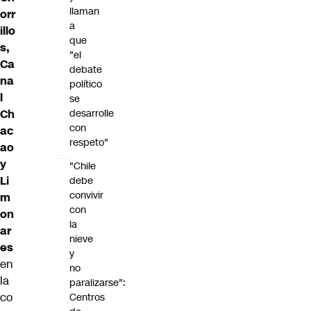
llaman
orr
a
illo
que
s,
"el
Ca
debate
na
político
l
se
Ch
desarrolle
con
ac
respeto"
ao
y
"Chile
Li
debe
convivir
m
con
on
la
ar
nieve
es
y
en
no
la
paralizarse":
co
Centros