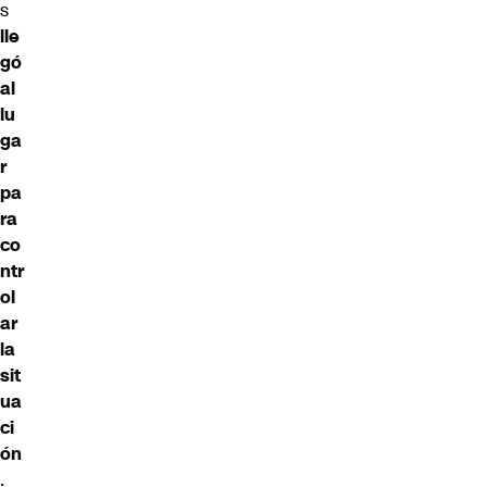
s
lle
gó
al
lu
ga
r
pa
ra
co
ntr
ol
ar
la
sit
ua
ci
ón
.