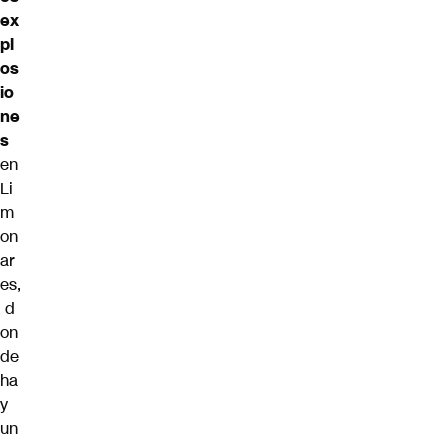
ex
pl
os
io
ne
s
en
Li
m
on
ar
es,
d
on
de
ha
y
un