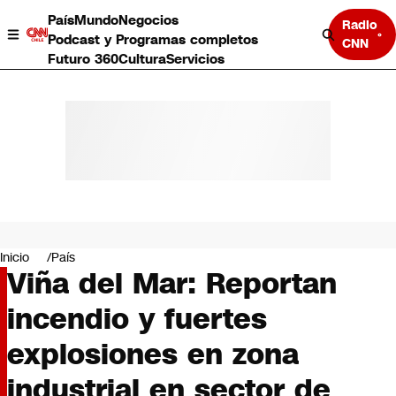
País
Mundo
Negocios
Radio
Podcast y Programas completos
CNN
Futuro 360
Cultura
Servicios
País
Mundo
Negocios
Inicio
País
Viña del Mar: Reportan
Deportes
Programas completos
incendio y fuertes
Cultura
Servicios
explosiones en zona
Bits
CNN Data
industrial en sector de
CNN tiempo