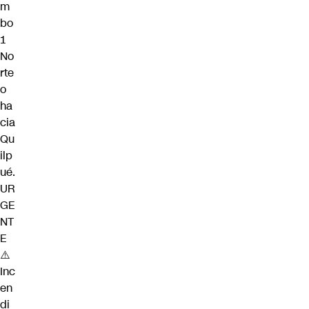
m
bo
1
No
rte
o
ha
cia
Qu
ilp
ué.
UR
GE
NT
E
⚠️
Inc
en
di