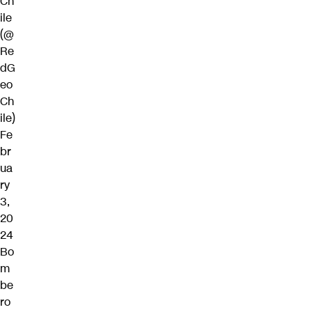
Ch
ile
(@
Re
dG
eo
Ch
ile)
Fe
br
ua
ry
3,
20
24
Bo
m
be
ro