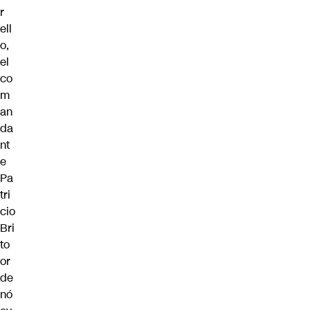
r
ell
o,
el
co
m
an
da
nt
e
Pa
tri
cio
Bri
to
or
de
nó