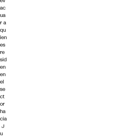
ev
ac
ua
r a
qu
ien
es
re
sid
en
en
el
se
ct
or
ha
cia
J
u