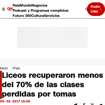
País
Mundo
Negocios
Radio
Podcast y Programas completos
CNN
Futuro 360
Cultura
Servicios
País
Mundo
Negocios
Inicio
País
Liceos recuperaron menos
Deportes
Programas completos
del 70% de las clases
Cultura
Servicios
perdidas por tomas
Bits
CNN Data
05- 02- 2017 15:55
CNN tiempo