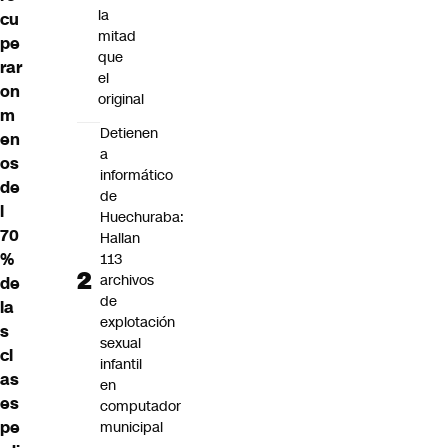
la
cu
mitad
pe
que
rar
el
on
original
m
Detienen
en
a
os
informático
de
de
l
Huechuraba:
70
Hallan
%
113
archivos
de
de
la
explotación
s
sexual
cl
infantil
as
en
es
computador
pe
municipal