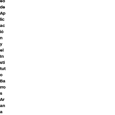
eo
de
Ap
lic
ac
ió
n
y
el
In
sti
tut
o
Ba
rro
s
Ar
an
a