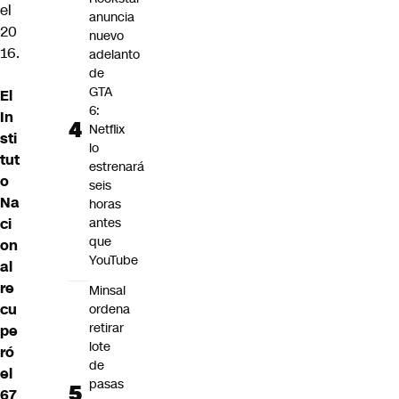
el
anuncia
20
nuevo
16.
adelanto
de
GTA
El
6:
In
Netflix
sti
lo
tut
estrenará
o
seis
Na
horas
ci
antes
que
on
YouTube
al
re
Minsal
cu
ordena
retirar
pe
lote
ró
de
el
pasas
67