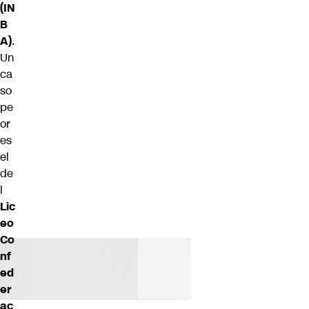
(IN
B
A)
.
Un
ca
so
pe
or
es
el
de
l
Lic
eo
Co
nf
ed
er
ac