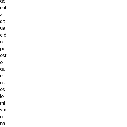
de
est
a
sit
ua
ció
n,
pu
est
o
qu
e
no
es
lo
mi
sm
o
ha