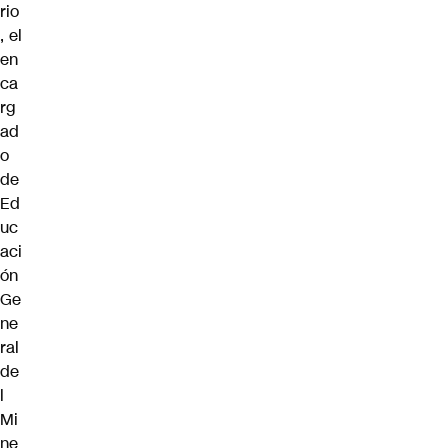
rio
, el
en
ca
rg
ad
o
de
Ed
uc
aci
ón
Ge
ne
ral
de
l
Mi
ne