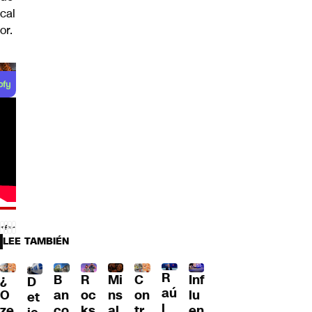
cal
or.
LEE TAMBIÉN
R
¿
B
R
Mi
C
Inf
D
aú
O
an
oc
ns
on
lu
et
l
ze
co
ks
al
tr
en