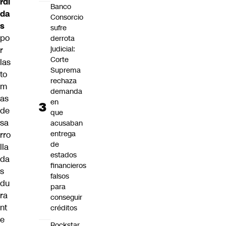
rdi
Banco
da
Consorcio
s
sufre
po
derrota
judicial:
r
Corte
las
Suprema
to
rechaza
m
demanda
as
en
de
que
sa
acusaban
entrega
rro
de
lla
estados
da
financieros
s
falsos
du
para
ra
conseguir
nt
créditos
e
Rockstar