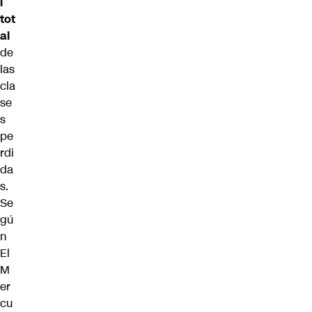
l
tot
al
de
las
cla
se
s
pe
rdi
da
s.
Se
gú
n
El
M
er
cu