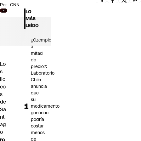
Por
CNN
Futuro 360
LO
Opinión
MÁS
LEÍDO
¿Ozempic
a
mitad
de
Lo
precio?:
s
Laboratorio
lic
Chile
eo
anuncia
que
s
su
de
medicamento
Sa
genérico
nti
podría
ag
costar
o
menos
re
de