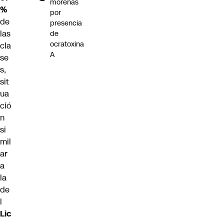
morenas
%
por
de
presencia
las
de
ocratoxina
cla
A
se
s,
sit
ua
ció
n
si
mil
ar
a
la
de
l
Lic