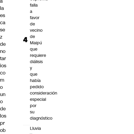
a
falla
la
a
es
favor
ca
de
se
vecino
z
de
Maipú
de
que
no
requiere
tar
diálisis
ios
y
co
que
m
había
o
pedido
consideración
un
especial
o
por
de
su
los
diagnóstico
pr
Lluvia
ob