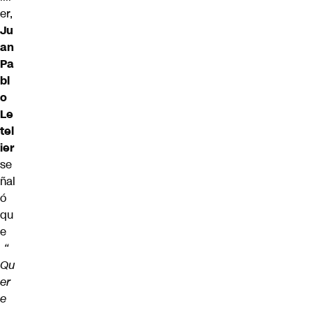
er,
Ju
an
Pa
bl
o
Le
tel
ier
se
ñal
ó
qu
e
“
Qu
er
e