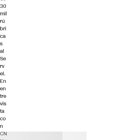
30
mil
rú
bri
ca
s
al
Se
rv
el.
En
en
tre
vis
ta
co
n
CN