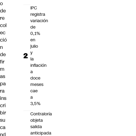
o
IPC
de
registra
re
variación
col
de
ec
0,1%
ció
en
julio
n
y
de
la
fir
inflación
m
a
as
doce
pa
meses
ra
cae
a
ins
3,5%
cri
bir
Contraloría
su
objeta
salida
ca
anticipada
nd