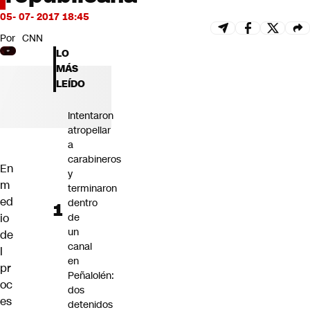
Futuro 360
05- 07- 2017 18:45
Opinión
Por
CNN
LO
MÁS
LEÍDO
Intentaron
atropellar
a
carabineros
En
y
m
terminaron
ed
dentro
io
de
un
de
canal
l
en
pr
Peñalolén:
oc
dos
es
detenidos