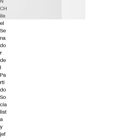
N
CH
ile
el
Se
na
do
r
de
l
Pa
rti
do
So
cia
list
a
y
jef