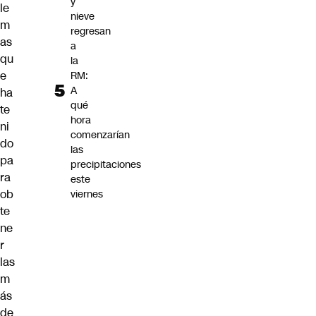
y
le
nieve
m
regresan
as
a
qu
la
e
RM:
A
ha
qué
te
hora
ni
comenzarían
do
las
pa
precipitaciones
ra
este
ob
viernes
te
ne
r
las
m
ás
de