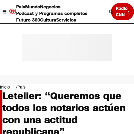
País
Mundo
Negocios
Radio
Podcast y Programas completos
CNN
Futuro 360
Cultura
Servicios
País
Mundo
Negocios
Inicio
País
Letelier: “Queremos que
Deportes
Programas completos
todos los notarios actúen
Cultura
Servicios
con una actitud
Bits
CNN Data
republicana”
CNN tiempo