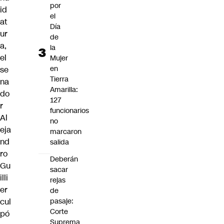
por
id
el
at
Día
ur
de
a,
la
el
Mujer
en
se
Tierra
na
Amarilla:
do
127
r
funcionarios
Al
no
eja
marcaron
nd
salida
ro
Deberán
Gu
sacar
illi
rejas
er
de
cul
pasaje:
Corte
pó
Suprema