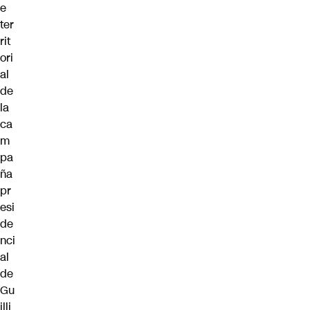
e
ter
rit
ori
al
de
la
ca
m
pa
ña
pr
esi
de
nci
al
de
Gu
illi