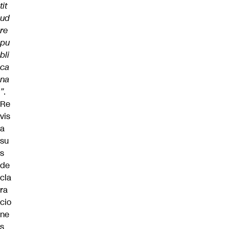
tit
ud
re
pu
bli
ca
na
”
.
Re
vis
a
su
s
de
cla
ra
cio
ne
s