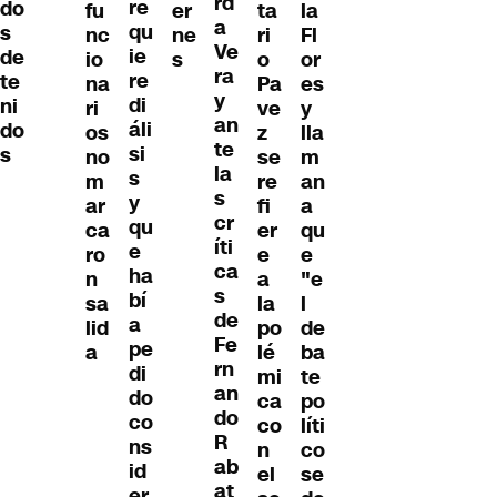
rd
re
do
fu
er
ta
la
a
qu
s
nc
ne
ri
Fl
Ve
ie
de
io
s
o
or
ra
re
te
na
Pa
es
y
di
ni
ri
ve
y
an
áli
do
os
z
lla
te
si
s
no
se
m
la
s
m
re
an
s
y
ar
fi
a
cr
qu
ca
er
qu
íti
e
ro
e
e
ca
ha
n
a
"e
s
bí
sa
la
l
de
a
lid
po
de
Fe
pe
a
lé
ba
rn
di
mi
te
an
do
ca
po
do
co
co
líti
R
ns
n
co
ab
id
el
se
at
er