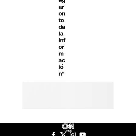
eg
ar
on
to
da
la
inf
or
m
ac
ió
n"