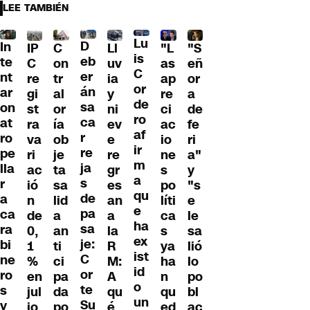
LEE TAMBIÉN
Lu
D
In
IP
C
Ll
"L
"S
is
eb
te
C
on
uv
as
eñ
C
er
nt
re
tr
ia
ap
or
or
án
ar
gi
al
y
re
a
de
sa
on
st
or
ni
ci
de
ro
ca
at
ra
ía
ev
ac
fe
af
r
ro
va
ob
e
io
ri
ir
re
pe
ri
je
re
ne
a"
m
ja
lla
ac
ta
gr
s
y
a
s
r
ió
sa
es
po
"s
qu
de
a
n
lid
an
líti
e
e
pa
ca
de
a
a
ca
le
ha
sa
ra
0,
an
la
s
sa
ex
je:
bi
1
ti
R
ya
lió
ist
C
ne
%
ci
M:
ha
lo
id
or
ro
en
pa
A
n
po
o
te
s
jul
da
qu
qu
bl
un
Su
y
io
po
é
ed
ac