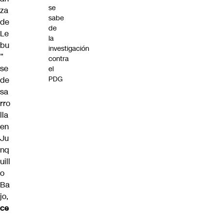
se
za
sabe
de
de
Le
la
bu
investigación
”
contra
se
el
PDG
de
sa
rro
lla
en
Ju
nq
uill
o
Ba
jo,
ce