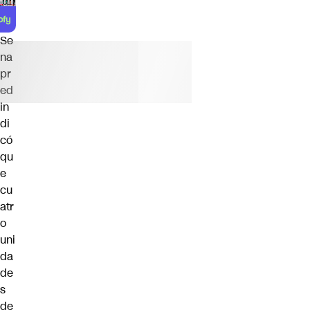
Se
na
pr
ed
in
di
có
qu
e
cu
atr
o
uni
da
de
s
de