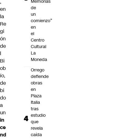
Memorias
,
de
en
un
la
comienzo”
Re
en
gi
el
ón
Centro
de
Cultural
La
l
Moneda
Bi
ob
Orrego
ío,
defiende
de
obras
en
bi
Plaza
do
Italia
a
tras
un
estudio
in
que
ce
revela
nd
caída