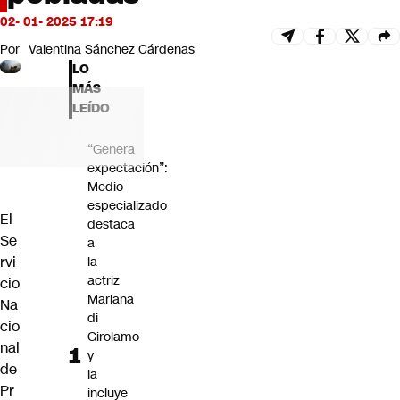
Futuro 360
02- 01- 2025 17:19
Opinión
Por
Valentina Sánchez Cárdenas
LO
MÁS
LEÍDO
“Genera
expectación”:
Medio
especializado
El
destaca
Se
a
rvi
la
actriz
cio
Mariana
Na
di
cio
Girolamo
nal
y
de
la
Pr
incluye