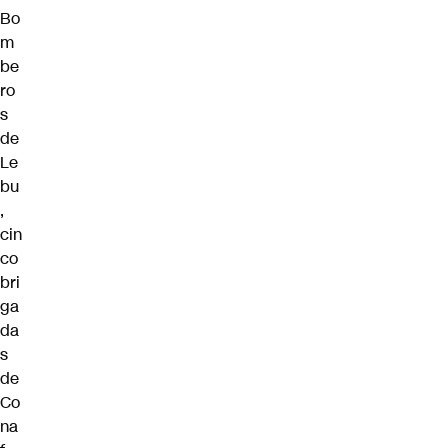
Bo
m
be
ro
s
de
Le
bu
,
cin
co
bri
ga
da
s
de
Co
na