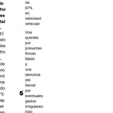
de
io
67%
for
en
es
velocidad
tal
vehicular
.
Una
El
querella
sin
por
ies
presuntas
tro
firmas
,
falsas
de
y
una
no
denuncia
mi
del
na
Servel
do
por
“E
eventuales
sp
gastos
er
irregulares:
Esto
an