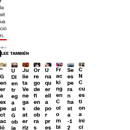
r
la
sit
ua
ció
n.
LEE TAMBIÉN
Fr
C
“
Ju
Or
U
Se
U
ac
N
G
lie
re
na
es
DI
ki
C
en
ta
go
qu
pe
en
ng
cu
er
Ve
de
er
ra
tr
en
es
a
ne
fi
ell
n
eg
C
ti
ex
ga
en
a
ha
a
ol
on
pe
s
de
po
st
al
o
a
ct
at
ob
r
a
G
m
ini
ac
er
ra
pr
-1
ob
bi
ci
ió
riz
s
es
2
ie