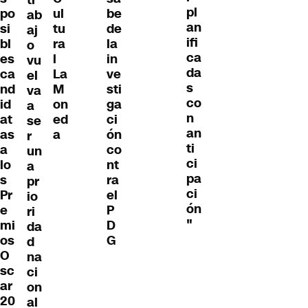
pl
po
ul
be
ab
an
si
tu
de
aj
ifi
bl
ra
la
o
ca
es
l
in
vu
da
ca
La
ve
el
s
nd
M
sti
va
co
id
on
ga
a
n
at
ed
ci
se
an
as
a
ón
r
ti
a
co
un
ci
lo
nt
a
pa
s
ra
pr
ci
Pr
el
io
ón
e
P
ri
"
mi
D
da
os
G
d
O
na
sc
ci
ar
on
20
al