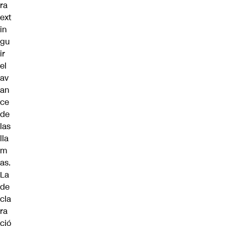
ra
ext
in
gu
ir
el
av
an
ce
de
las
lla
m
as.
La
de
cla
ra
ció