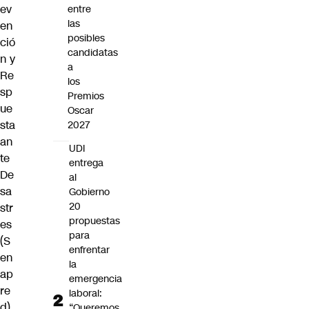
ev
entre
las
en
posibles
ció
candidatas
n y
a
Re
los
sp
Premios
ue
Oscar
sta
2027
an
UDI
te
entrega
De
al
sa
Gobierno
20
str
propuestas
es
para
(S
enfrentar
en
la
ap
emergencia
re
laboral:
d)
“Queremos