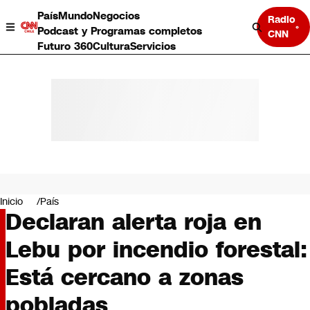
País
Mundo
Negocios
Radio
Podcast y Programas completos
CNN
Futuro 360
Cultura
Servicios
País
Mundo
Negocios
Inicio
País
Declaran alerta roja en
Deportes
Programas completos
Lebu por incendio forestal:
Cultura
Servicios
Está cercano a zonas
Bits
CNN Data
pobladas
CNN tiempo