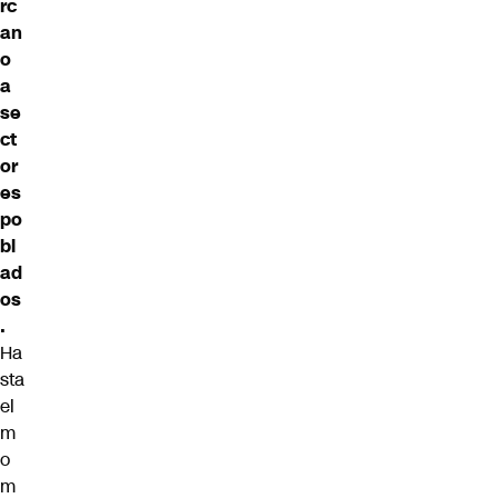
rc
an
o
a
se
ct
or
es
po
bl
ad
os
.
Ha
sta
el
m
o
m