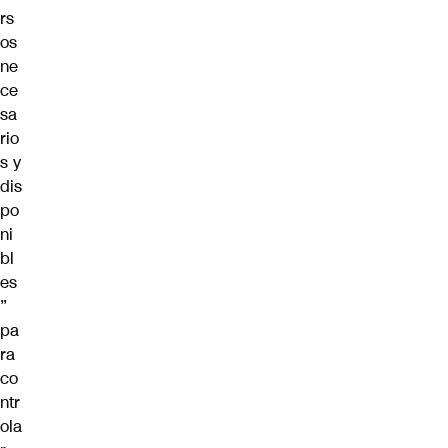
rs
os
ne
ce
sa
rio
s y
dis
po
ni
bl
es
”
pa
ra
co
ntr
ola