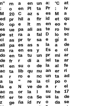
a:
at
n”
a
en
un
°C
rn
Pr
iv
:
en
Pl
ta
:
o
es
a
M
C
az
s
M
20
id
qu
ed
hil
a
fir
et
pr
en
e
io
e
It
m
eo
op
te
bu
es
pa
ali
as
ro
ue
D
sc
pe
ra
a
fal
lo
st
e
a
ci
pr
tr
sa
gí
as
la
de
ali
es
as
s
a
pa
Es
cl
za
en
es
y
e
ra
pr
ar
do
ta
tu
un
mi
en
iel
ar
de
r
di
a
te
fr
la
fe
st
su
o
de
al
en
an
ri
ac
lib
qu
nu
er
ta
un
ad
a
ro
e
nc
ta
r
ci
o
a
“
re
ia
po
la
a
el
la
N
ve
de
r
e
su
17
ac
or
la
l
he
m
us
de
tri
te
ca
Se
la
er
o
se
z
ña
íd
rv
da
ge