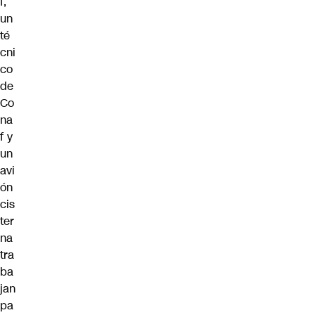
f,
un
té
cni
co
de
Co
na
f y
un
avi
ón
cis
ter
na
tra
ba
jan
pa