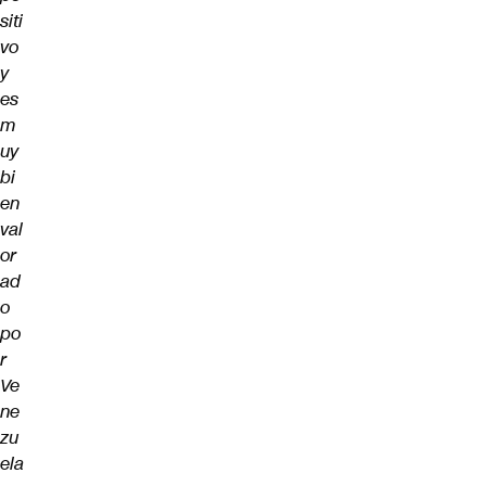
siti
vo
y
es
m
uy
bi
en
val
or
ad
o
po
r
Ve
ne
zu
ela