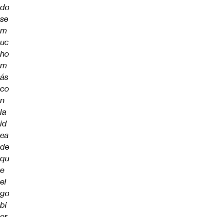
do
se
m
uc
ho
m
ás
co
n
la
id
ea
de
qu
e
el
go
bi
er