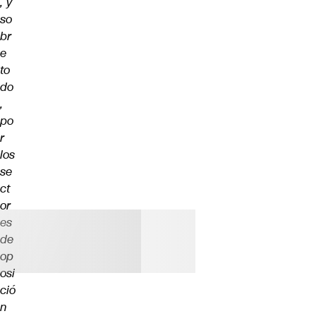
, y
so
br
e
to
do
,
po
r
los
se
ct
or
es
de
op
osi
ció
n