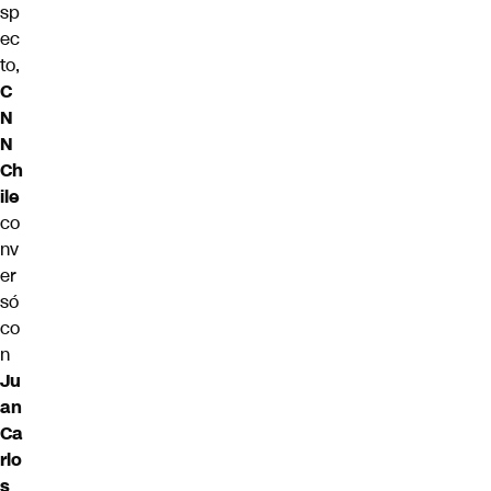
sp
ec
to,
C
N
N
Ch
ile
co
nv
er
só
co
n
Ju
an
Ca
rlo
s