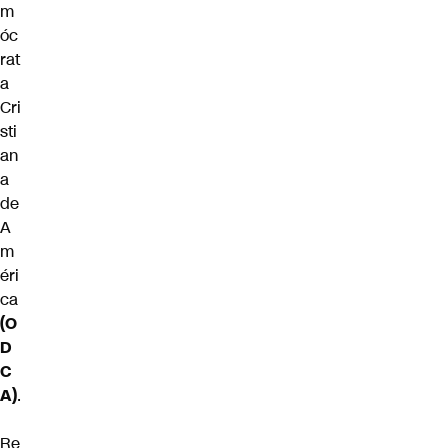
m
óc
rat
a
Cri
sti
an
a
de
A
m
éri
ca
(O
D
C
A)
.
Re