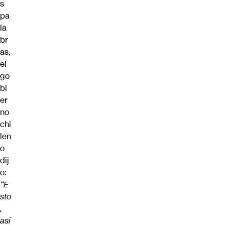
s
pa
la
br
as,
el
go
bi
er
no
chi
len
o
dij
o:
“E
sto
,
así