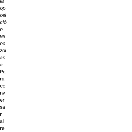
la
op
osi
ció
n
ve
ne
zol
an
a.
Pa
ra
co
nv
er
sa
r
al
re