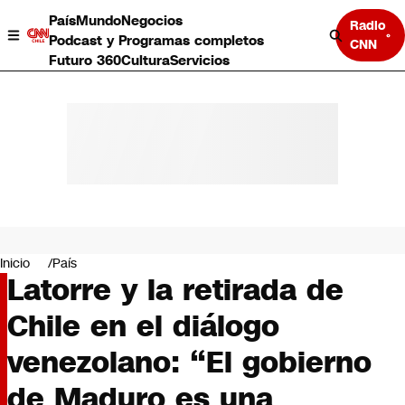
País
Mundo
Negocios
Radio
Podcast y Programas completos
CNN
Futuro 360
Cultura
Servicios
País
Mundo
Negocios
Inicio
País
Latorre y la retirada de
Deportes
Programas completos
Chile en el diálogo
Cultura
Servicios
venezolano: “El gobierno
Bits
CNN Data
de Maduro es una
CNN tiempo