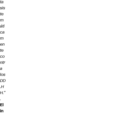
ta
sis
te
m
áti
ca
m
en
te
co
ntr
a
los
DD
.H
H.”
.
El
in