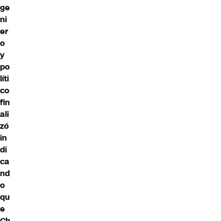
ge
ni
er
o
y
po
líti
co
fin
ali
zó
in
di
ca
nd
o
qu
e
Ch