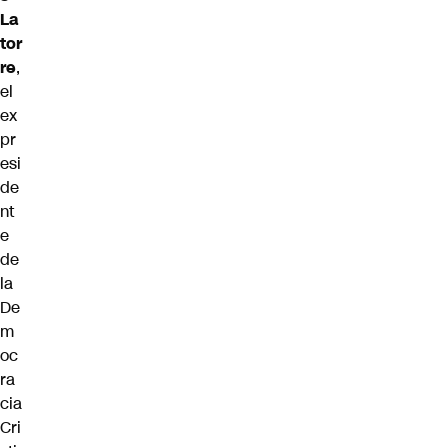
La
tor
re
,
el
ex
pr
esi
de
nt
e
de
la
De
m
oc
ra
cia
Cri