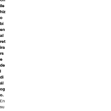
ile
hiz
o
bi
en
al
ret
ira
rs
e
de
l
di
ál
og
o.
En
su