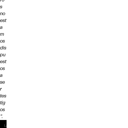
s
no
est
a
m
os
dis
pu
est
os
a
se
r
tes
tig
os
”.