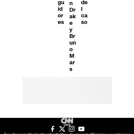
gu
de
n
id
l
Dr
or
ca
ak
es
so
e
y
Br
un
o
M
ar
s