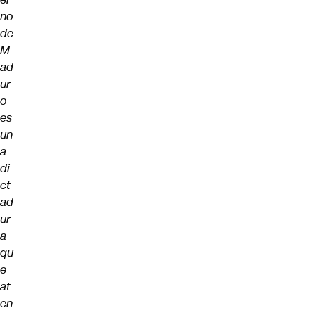
no
de
M
ad
ur
o
es
un
a
di
ct
ad
ur
a
qu
e
at
en