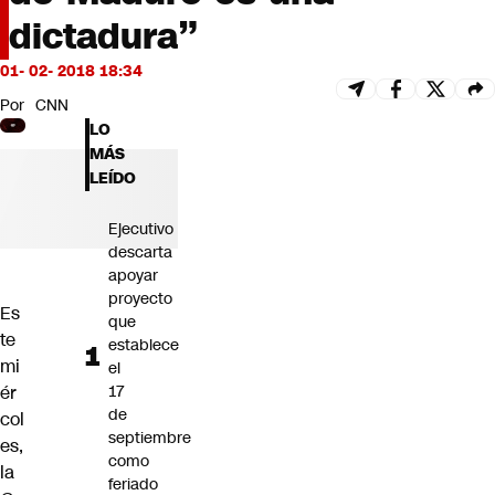
Futuro 360
dictadura”
Opinión
01- 02- 2018 18:34
Por
CNN
LO
MÁS
LEÍDO
Ejecutivo
descarta
apoyar
proyecto
Es
que
te
establece
mi
el
ér
17
de
col
septiembre
es,
como
la
feriado