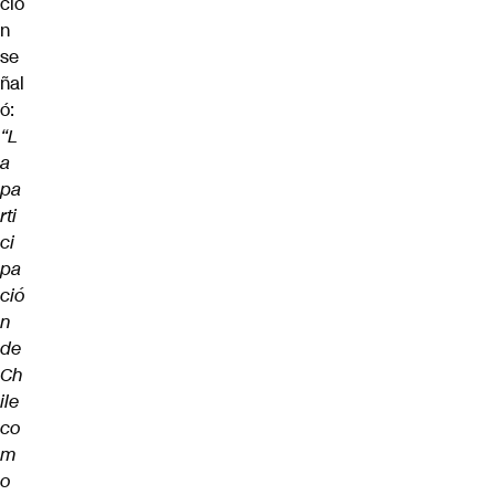
ció
n
se
ñal
ó:
“L
a
pa
rti
ci
pa
ció
n
de
Ch
ile
co
m
o