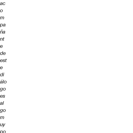
ac
o
m
pa
ña
nt
e
de
est
e
di
álo
go
es
al
go
m
uy
po