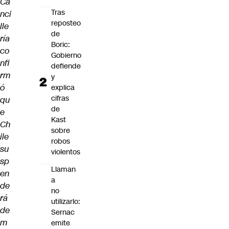
Ca
Tras
nci
reposteo
lle
de
ría
Boric:
co
Gobierno
nfi
defiende
rm
y
ó
explica
cifras
qu
de
e
Kast
Ch
sobre
ile
robos
su
violentos
sp
Llaman
en
a
de
no
rá
utilizarlo:
de
Sernac
m
emite