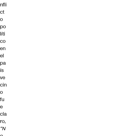
nfli
ct
o
po
líti
co
en
el
pa
ís
ve
cin
o
fu
e
cla
ro,
“N
o