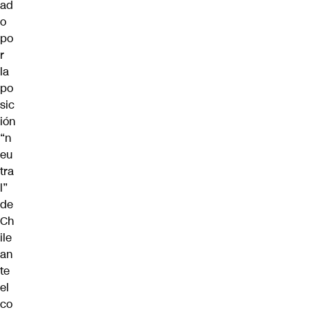
ad
o
po
r
la
po
sic
ión
“n
eu
tra
l”
de
Ch
ile
an
te
el
co