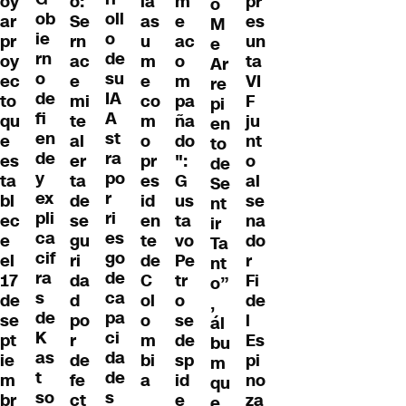
o:
la
m
pr
oy
o
ob
oll
Se
as
e
es
ar
M
ie
o
rn
u
ac
un
pr
e
rn
de
ac
m
o
ta
oy
Ar
o
su
e
e
m
VI
ec
re
de
IA
mi
co
pa
F
to
pi
fi
A
te
m
ña
ju
qu
en
en
st
al
o
do
nt
e
to
de
ra
er
pr
":
o
es
de
y
po
ta
es
G
al
ta
Se
ex
r
de
id
us
se
bl
nt
pli
ri
se
en
ta
na
ec
ir
ca
es
gu
te
vo
do
e
Ta
cif
go
ri
de
Pe
r
el
nt
ra
de
da
C
tr
Fi
17
o”
s
ca
d
ol
o
de
de
,
de
pa
po
o
se
l
se
ál
K
ci
r
m
de
Es
pt
bu
as
da
de
bi
sp
pi
ie
m
t
de
fe
a
id
no
m
qu
so
s
ct
e
za
br
e