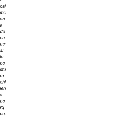
cal
ific
arí
a
de
ne
utr
al
la
po
stu
ra
chi
len
a
po
rq
ue,