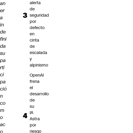
alerta
an
de
er
seguridad
a
por
in
defecto
de
en
fini
cinta
da
de
escalada
su
y
pa
alpinismo
rti
ci
OpenAI
pa
frena
el
ció
desarrollo
n
de
co
su
m
IA
o
Astra
ac
por
o
riesgo