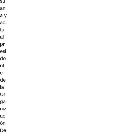
sti
an
a y
ac
tu
al
pr
esi
de
nt
e
de
la
Or
ga
niz
aci
ón
De