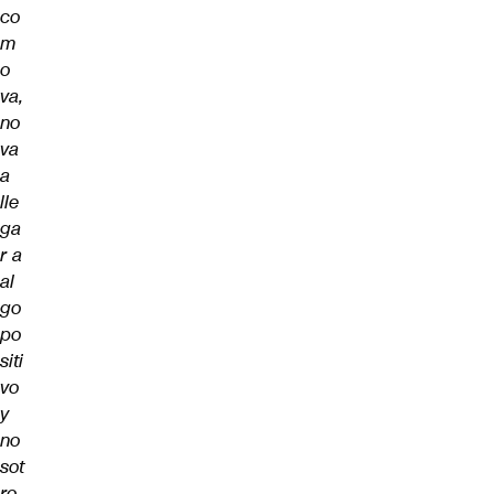
co
m
o
va,
no
va
a
lle
ga
r a
al
go
po
siti
vo
y
no
sot
ro