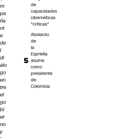
de
m
capacidades
pa
cibernéticas
ña
"críticas"
nt
Abelardo
e
de
de
la
l
Espriella
di
asume
álo
como
go
presidente
en
de
Colombia
tre
el
go
bi
er
no
y