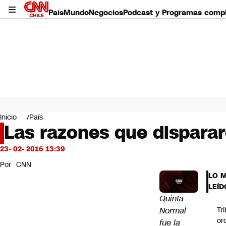
País
Mundo
Negocios
Podcast y Programas comp
País
Mundo
Inicio
País
Negocios
Las razones que disparar
Deportes
Programas completos
23- 02- 2016 13:39
Cultura
Por
CNN
Servicios
LO 
Bits
LEÍD
CNN Data
Quinta
CNN tiempo
Normal
Tr
Futuro 360
or
fue la
Opinión