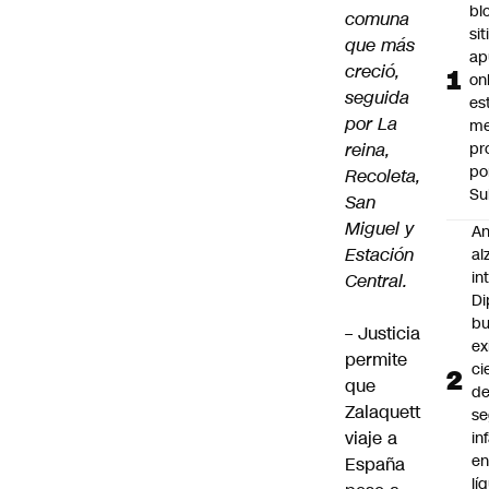
bl
comuna
si
que más
ap
creció,
on
seguida
es
por La
me
reina,
pr
po
Recoleta,
Su
San
Miguel y
An
Estación
al
in
Central.
Di
b
– Justicia
ex
permite
ci
que
d
Zalaquett
se
viaje a
in
e
España
lí