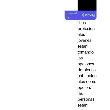
Lea el
powered
artículo
by
“Los
profesion
ales
jóvenes
están
tomando
las
opciones
de bienes
habitacion
ales como
opción,
las
personas
están