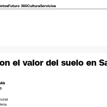
letos
Futuro 360
Cultura
Servicios
on el valor del suelo en S
MÁS
O
ibunal
dena