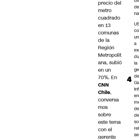
di
precio del
de
metro
na
cuadrado
U
en 13
co
comunas
un
de la
a
Región
e
Metropolit
du
ana, subió
la
en un
ge
d
70%. En
Gi
CNN
In
Chile
,
e
conversa
m
mos
d
sobre
de
este tema
so
re
con el
se
gerente