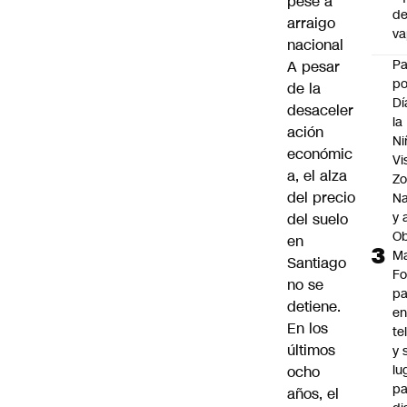
pese a
d
arraigo
v
nacional
P
A pesar
po
de la
Dí
desaceler
la
ación
Ni
económic
Vi
a, el alza
Zo
del precio
Na
y 
del suelo
Ob
en
M
Santiago
Fo
no se
p
detiene.
e
En los
te
últimos
y 
lu
ocho
pa
años, el