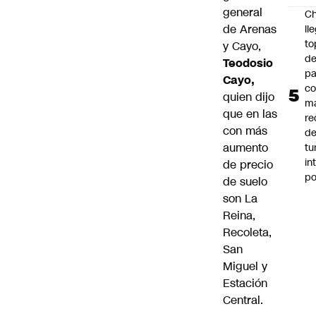
general
Ch
de Arenas
ll
to
y Cayo,
de
Teodosio
pa
Cayo,
c
quien dijo
m
que en las
re
con más
de
aumento
tu
in
de precio
p
de suelo
son La
Reina,
Recoleta,
San
Miguel y
Estación
Central.