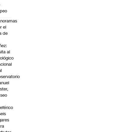
e
apeo
anoramas
r el
a de
ñez:
sita al
ológico
cional
al
servatorio
anuel
ster,
aseo
n
leférico
seis
gares
ra