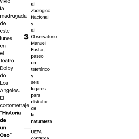
vivió
al
la
Zoológico
madrugada
Nacional
de
y
al
este
Observatorio
lunes
Manuel
en
Foster,
el
paseo
Teatro
en
Dolby
teleférico
de
y
seis
Los
lugares
Ángeles.
para
El
disfrutar
cortometraje
de
“
Historia
la
de
naturaleza
un
UEFA
Oso
”
confirma