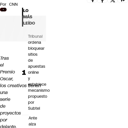
Por
CNN
Futuro 360
LO
Opinión
MÁS
LEÍDO
Tribunal
ordena
bloquear
sitios
Tras
de
el
apuestas
Premio
online
Oscar,
y
establece
los creativos tienen
mecanismo
una
propuesto
serie
por
de
Subtel
proyectos
Ante
por
alza
delante.