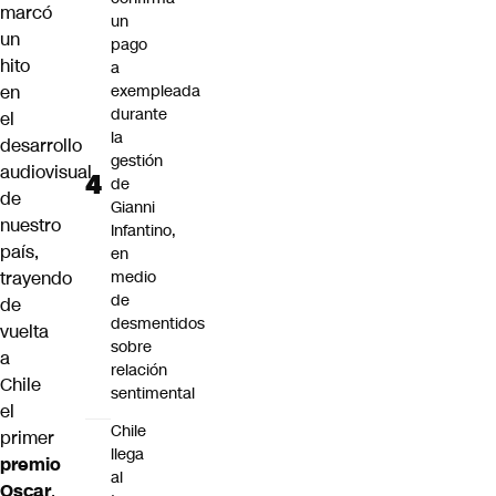
marcó
un
un
pago
hito
a
en
exempleada
durante
el
la
desarrollo
gestión
audiovisual
de
de
Gianni
nuestro
Infantino,
país,
en
trayendo
medio
de
de
desmentidos
vuelta
sobre
a
relación
Chile
sentimental
el
Chile
primer
llega
premio
al
Oscar
.