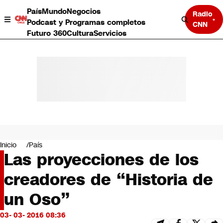
País
Mundo
Negocios
Radio
Podcast y Programas completos
CNN
Futuro 360
Cultura
Servicios
País
Mundo
Negocios
Inicio
País
Las proyecciones de los
Deportes
Programas completos
creadores de “Historia de
Cultura
Servicios
un Oso”
Bits
CNN Data
03- 03- 2016 08:36
CNN tiempo