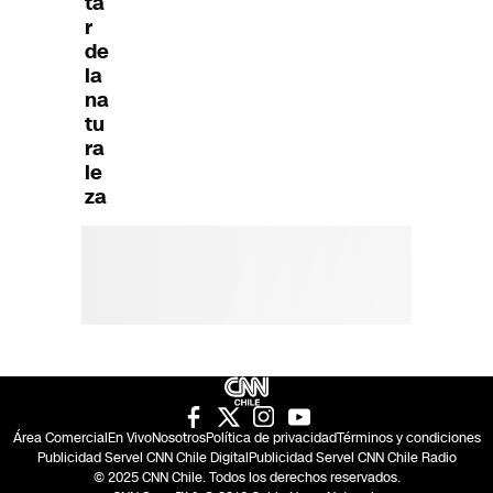
ta
r
de
la
na
tu
ra
le
za
Área Comercial
En Vivo
Nosotros
Política de privacidad
Términos y condiciones
Publicidad Servel CNN Chile Digital
Publicidad Servel CNN Chile Radio
© 2025 CNN Chile. Todos los derechos reservados.