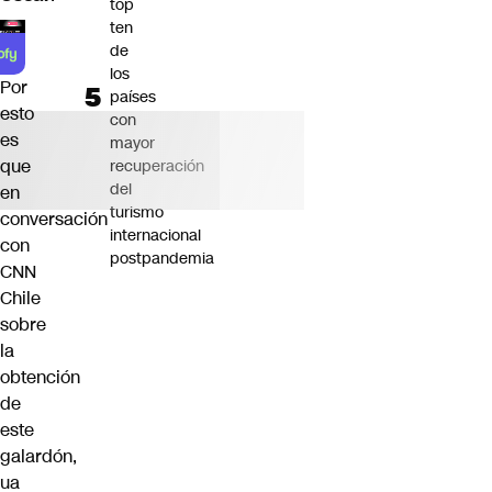
top
ten
de
los
Por
países
esto
con
es
mayor
que
recuperación
del
en
turismo
conversación
internacional
con
postpandemia
CNN
Chile
sobre
la
obtención
de
este
galardón,
ua