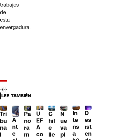
trabajos
de
esta
envergadura.
LEE TAMBIÉN
D
In
U
Tri
Pa
C
N
A
es
te
EF
bu
no
hil
ue
nt
ist
ns
A
na
ra
e
va
e
en
a
co
l
m
lle
pl