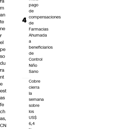
ra
pago
m
de
an
compensaciones
te
de
ne
Farmacias
r
Ahumada
a
el
beneficiarios
pe
de
so
Control
du
Niño
ra
Sano
nt
Cobre
e
cierra
est
la
as
semana
fe
sobre
ch
los
US$
as,
6,4
CN