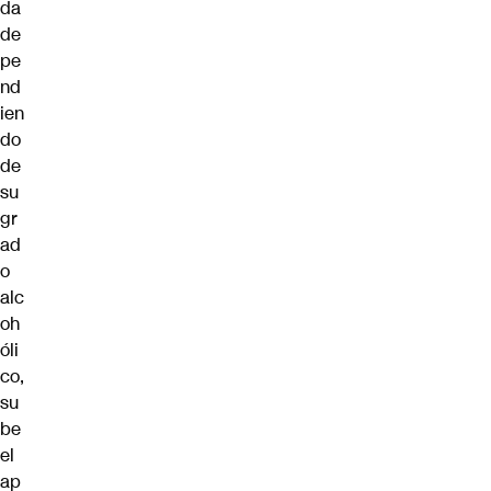
da
de
pe
nd
ien
do
de
su
gr
ad
o
alc
oh
óli
co,
su
be
el
ap