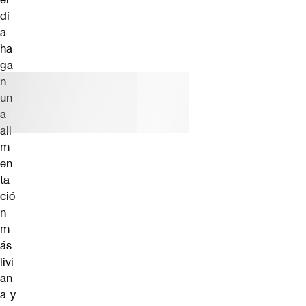
dí
a
ha
ga
n
un
a
ali
m
en
ta
ció
n
m
ás
livi
an
a y