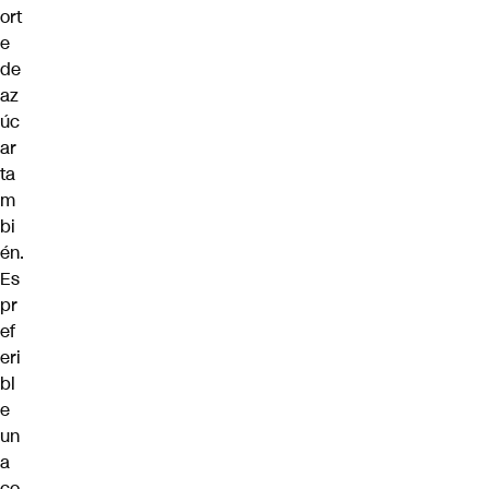
ort
e
de
az
úc
ar
ta
m
bi
én.
Es
pr
ef
eri
bl
e
un
a
co