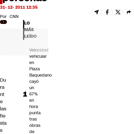
Futuro 360
31- 12- 2011 12:35
Opinión
Por
CNN
LO
MÁS
LEÍDO
Velocidad
vehicular
en
Plaza
Baquedano
Du
cayó
ra
un
nt
67%
en
e
hora
las
punta
fie
tras
sta
obras
s
de