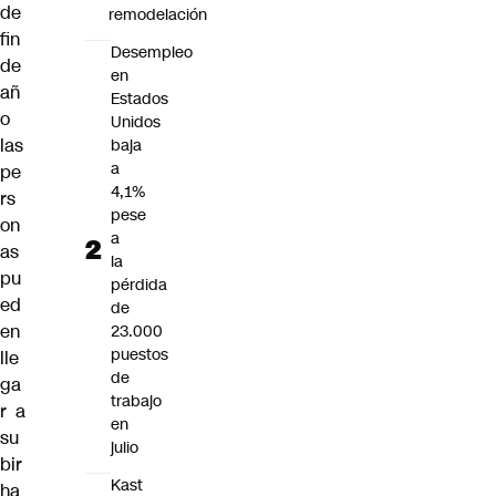
de
remodelación
fin
Desempleo
de
en
añ
Estados
o
Unidos
las
baja
a
pe
4,1%
rs
pese
on
a
as
la
pu
pérdida
ed
de
en
23.000
puestos
lle
de
ga
trabajo
r a
en
su
julio
bir
Kast
ha