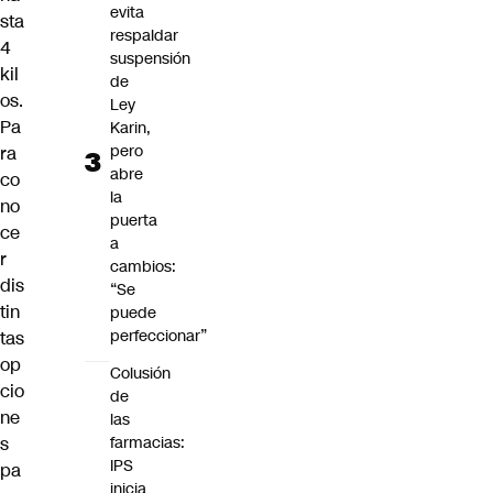
evita
sta
respaldar
4
suspensión
kil
de
os.
Ley
Pa
Karin,
pero
ra
abre
co
la
no
puerta
ce
a
r
cambios:
dis
“Se
tin
puede
perfeccionar”
tas
op
Colusión
cio
de
ne
las
s
farmacias:
IPS
pa
inicia