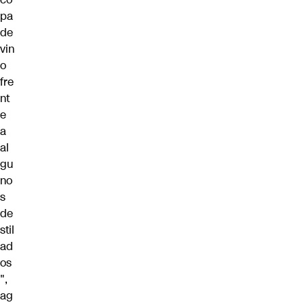
pa
de
vin
o
fre
nt
e
a
al
gu
no
s
de
stil
ad
os
",
ag