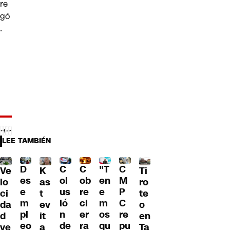
re
gó
.
LEE TAMBIÉN
C
C
"T
D
C
Ve
Ti
K
ol
ob
en
es
M
lo
ro
as
us
re
e
e
P
ci
te
t
ió
ci
m
m
C
da
o
ev
n
er
os
pl
re
d
en
it
de
ra
qu
eo
pu
ve
Ta
a