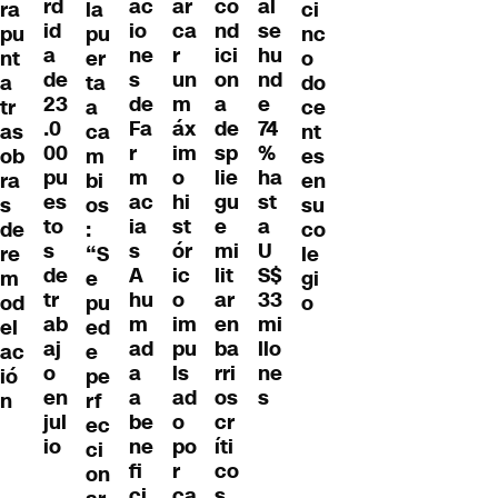
ac
ar
co
rd
al
ra
ci
la
io
ca
nd
id
se
pu
nc
pu
ne
r
ici
a
hu
nt
o
er
s
un
on
de
nd
a
do
ta
de
m
a
23
e
tr
ce
a
Fa
áx
de
.0
74
as
nt
ca
r
im
sp
00
%
ob
es
m
m
o
lie
pu
ha
ra
en
bi
ac
hi
gu
es
st
s
su
os
ia
st
e
to
a
de
co
:
s
ór
mi
s
U
re
le
“S
A
ic
lit
de
S$
m
gi
e
hu
o
ar
tr
33
od
o
pu
m
im
en
ab
mi
el
ed
ad
pu
ba
aj
llo
ac
e
a
ls
rri
o
ne
ió
pe
a
ad
os
en
s
n
rf
be
o
cr
jul
ec
ne
po
íti
io
ci
fi
r
co
on
ci
ca
s