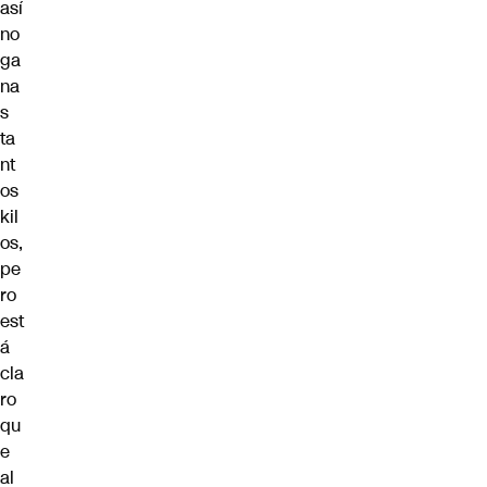
así
no
ga
na
s
ta
nt
os
kil
os,
pe
ro
est
á
cla
ro
qu
e
al