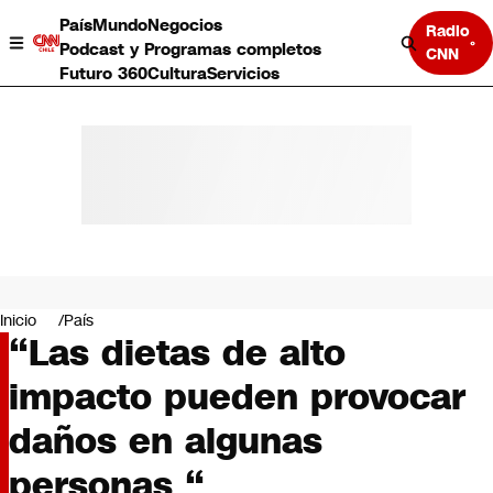
País
Mundo
Negocios
Radio
Podcast y Programas completos
CNN
Futuro 360
Cultura
Servicios
País
Mundo
Negocios
Inicio
País
“Las dietas de alto
Deportes
Programas completos
impacto pueden provocar
Cultura
Servicios
daños en algunas
Bits
CNN Data
personas “
CNN tiempo