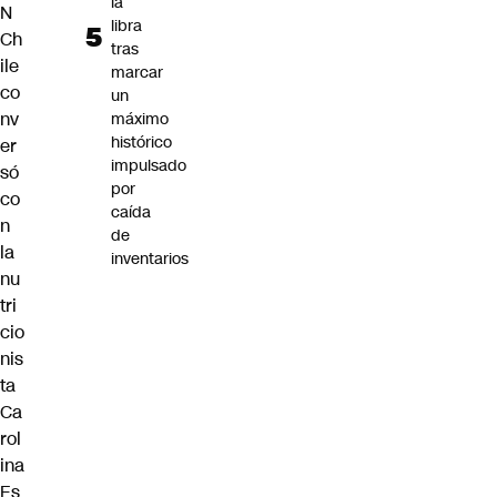
la
N
libra
Ch
tras
ile
marcar
co
un
nv
máximo
histórico
er
impulsado
só
por
co
caída
n
de
la
inventarios
nu
tri
cio
nis
ta
Ca
rol
ina
Es