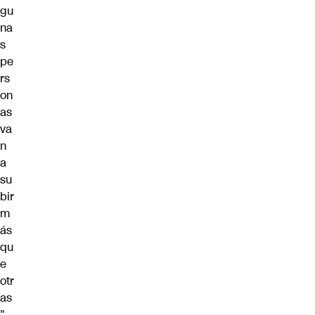
gu
na
s
pe
rs
on
as
va
n
a
su
bir
m
ás
qu
e
otr
as
",