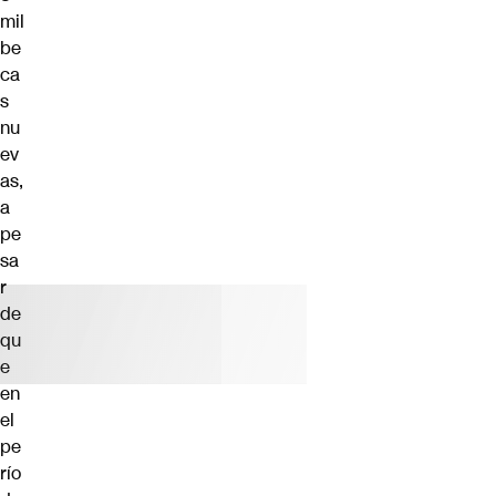
mil
be
ca
s
nu
ev
as,
a
pe
sa
r
de
qu
e
en
el
pe
río