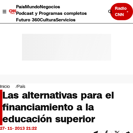
País
Mundo
Negocios
Radio
Podcast y Programas completos
CNN
Futuro 360
Cultura
Servicios
País
Mundo
Negocios
Inicio
País
Las alternativas para el
Deportes
Programas completos
financiamiento a la
Cultura
Servicios
educación superior
Bits
CNN Data
27- 11- 2013 21:22
CNN tiempo