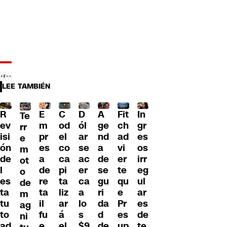
LEE TAMBIÉN
R
E
C
D
A
Fit
In
Te
ev
m
od
ól
ge
ch
gr
rr
isi
pr
el
ar
nd
ad
es
e
ón
es
co
se
a
vi
os
m
de
a
ca
ac
de
er
irr
ot
l
de
pi
er
se
te
eg
o
es
re
ta
ca
gu
qu
ul
de
ta
ta
liz
a
ri
e
ar
m
tu
il
ar
lo
da
Pr
es
ag
to
fu
á
s
d
es
de
ni
ad
e
el
$9
de
up
te