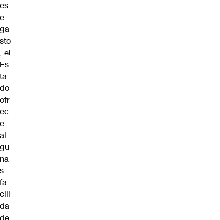
es
e
ga
sto
, el
Es
ta
do
ofr
ec
e
al
gu
na
s
fa
cili
da
de