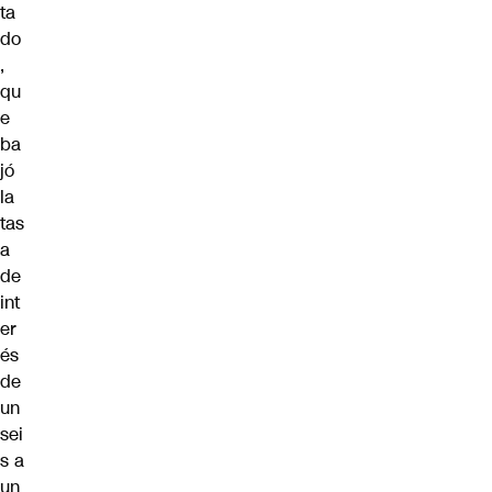
ta
do
,
qu
e
ba
jó
la
tas
a
de
int
er
és
de
un
sei
s a
un