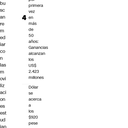
bu
primera
sc
vez
an
en
re
más
de
m
50
ed
años:
iar
Ganancias
co
alcanzan
n
los
las
US$
m
2.423
millones
ovi
liz
Dólar
aci
se
on
acerca
a
es
los
est
$920
ud
pese
ian