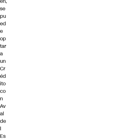
en,
se
pu
ed
e
op
tar
a
un
Cr
éd
ito
co
n
Av
al
de
l
Es