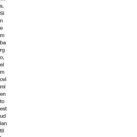
s.
Si
n
e
m
ba
rg
o,
el
m
ovi
mi
en
to
est
ud
ian
til