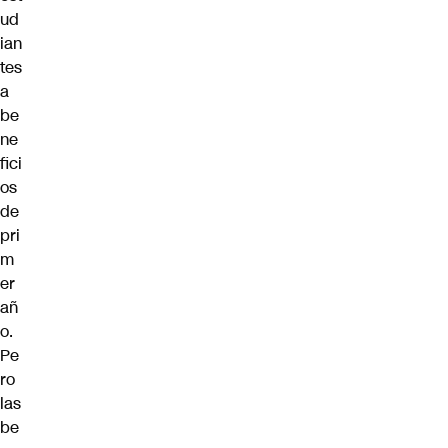
ud
ian
tes
a
be
ne
fici
os
de
pri
m
er
añ
o.
Pe
ro
las
be