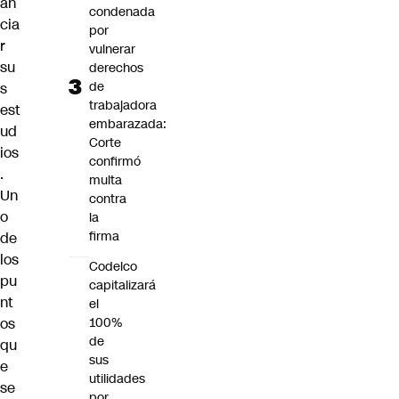
an
condenada
cia
por
r
vulnerar
su
derechos
de
s
trabajadora
est
embarazada:
ud
Corte
ios
confirmó
.
multa
Un
contra
o
la
firma
de
los
Codelco
pu
capitalizará
nt
el
os
100%
de
qu
sus
e
utilidades
se
por