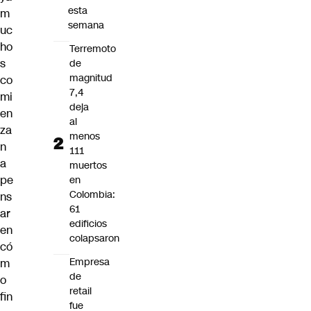
esta
m
semana
uc
ho
Terremoto
s
de
magnitud
co
7,4
mi
deja
en
al
za
menos
n
111
a
muertos
pe
en
Colombia:
ns
61
ar
edificios
en
colapsaron
có
Empresa
m
de
o
retail
fin
fue