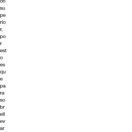
ón
su
pe
rio
r,
po
r
est
o
es
qu
e
pa
ra
so
br
ell
ev
ar