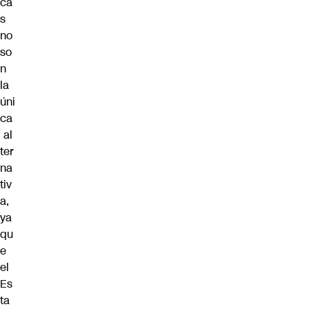
ca
s
no
so
n
la
úni
ca
al
ter
na
tiv
a,
ya
qu
e
el
Es
ta