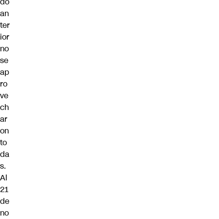
do
an
ter
ior
no
se
ap
ro
ve
ch
ar
on
to
da
s.
Al
21
de
no