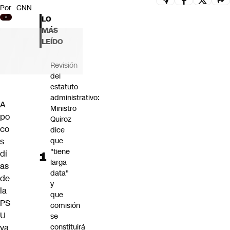
Por
CNN
Futuro 360
LO
Opinión
MÁS
LEÍDO
Revisión
del
estatuto
administrativo:
A
Ministro
po
Quiroz
co
dice
s
que
"tiene
dí
larga
as
data"
de
y
la
que
PS
comisión
U
se
ya
constituirá