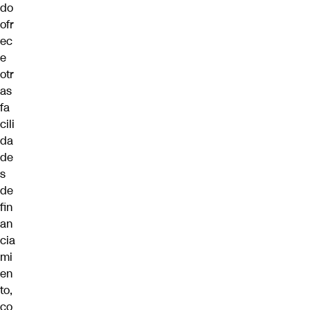
do
ofr
ec
e
otr
as
fa
cili
da
de
s
de
fin
an
cia
mi
en
to,
co