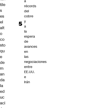
a
tile
récords
s
del
es
cobre
y
el
a
alt
la
o
espera
co
de
sto
avances
qu
en
e
las
negociaciones
de
entre
m
EE.UU.
an
e
da
Irán
la
ed
uc
aci