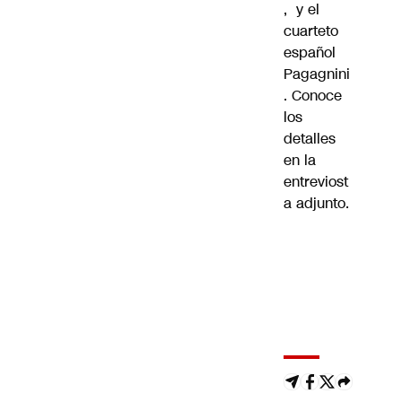
, y el
cuarteto
español
Pagagnini
. Conoce
los
detalles
en la
entreviost
a adjunto.