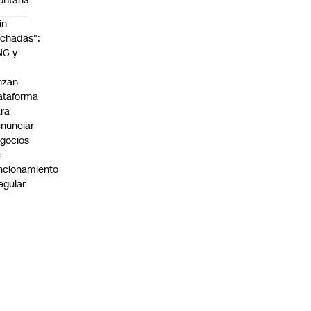
ontaña
in
chadas":
NC y
nzan
ataforma
ra
nunciar
gocios
e
ncionamiento
regular