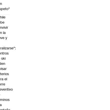
on
speto"
hile
ebe
nvivir
n la
eve y
o
ralizarse":
ntros
 ski
den
visar
iterios
ra el
erre
eventivo
e
aminos
la