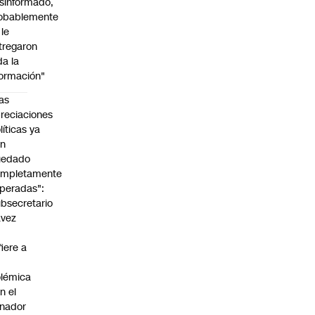
sinformado,
obablemente
 le
tregaron
da la
formación"
as
reciaciones
líticas ya
an
uedado
ompletamente
peradas":
bsecretario
avez
fiere a
lémica
n el
nador