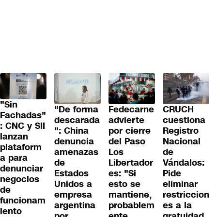
"Sin
"De forma
Fedecarne
CRUCH
Fachadas"
descarada
advierte
cuestiona
: CNC y SII
": China
por cierre
Registro
lanzan
denuncia
del Paso
Nacional
plataform
amenazas
Los
de
a para
de
Libertador
Vándalos:
denunciar
Estados
es: "Si
Pide
negocios
Unidos a
esto se
eliminar
de
empresa
mantiene,
restriccion
funcionam
argentina
probablem
es a la
iento
por
ente
gratuidad