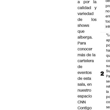
de
a por la
pr
calidad y
no
variedad
en
de los
to
shows
in
que
"L
alberga.
ap
Para
po
conocer
h
más de la
q
cartelera
c
su
de
Su
eventos
P
de esta
se
sala, en
re
nuestro
la
espacio
po
CNN
co
se
Contigo