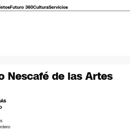
letos
Futuro 360
Cultura
Servicios
ro Nescafé de las Artes
MÁS
O
is
rdero