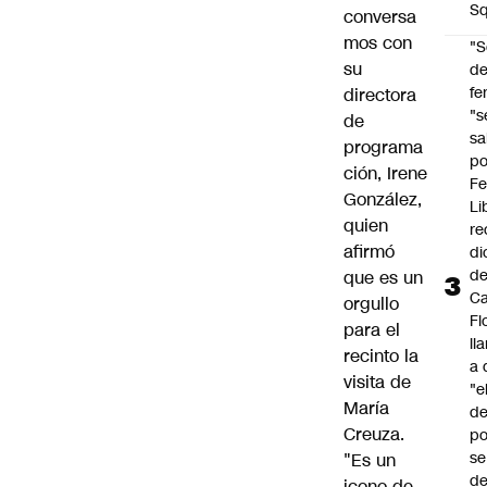
Sq
conversa
mos con
"S
su
d
fe
directora
"s
de
sa
programa
po
ción, Irene
Fe
González,
Li
quien
re
afirmó
di
d
que es un
Ca
orgullo
Fl
para el
ll
recinto la
a 
visita de
"e
María
d
Creuza.
po
se
"Es un
de
icono de