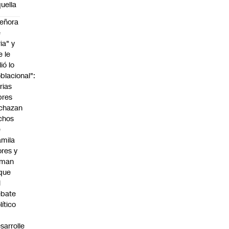
uella
eñora
e
ria" y
e le
lió lo
blacional":
rias
bres
chazan
chos
e
mila
ores y
aman
que
l
ebate
lítico
sarrolle