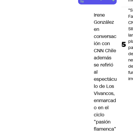
m
by
"S
Irene
Fa
González
C
SII
en
la
conversac
pl
ión con
pa
CNN Chile
de
además
ne
se refirió
d
al
fu
ir
espectácu
lo de Los
Vivancos,
enmarcad
o en el
ciclo
"pasión
flamenca"