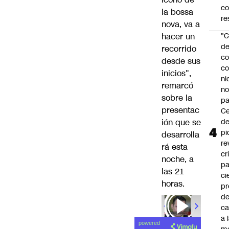
c
la bossa
re
nova, va a
hacer un
"C
d
recorrido
co
desde sus
co
inicios",
ni
remarcó
n
sobre la
pa
presentac
Ce
ión que se
de
pi
desarrolla
re
rá esta
cr
noche, a
pa
las 21
ci
horas.
pr
d
c
a 
powered