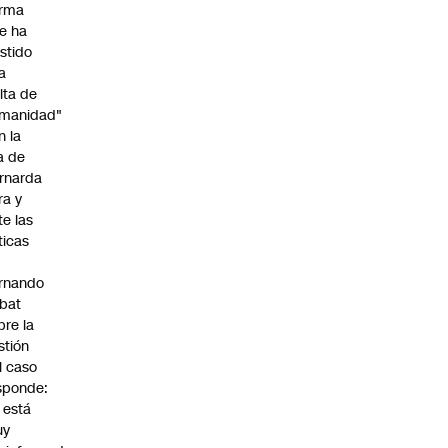
irma
e ha
istido
a
alta de
manidad"
n la
ja de
rnarda
ra y
te las
íticas
rnando
bat
bre la
stión
l caso
sponde:
l está
uy