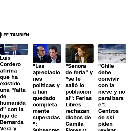
LEE TAMBIÉN
Luis
Cordero
"Las
"Señora
"Chile
afirma
apreciacio
de feria" y
debe
que ha
nes
"se le
convivir
existido
políticas y
salió lo
con la
una "falta
a han
poblacion
nieve y no
de
quedado
al": Ferias
paralizars
humanida
completa
Libres
e":
d" con la
mente
rechazan
Centros
hija de
superadas
dichos de
de ski
Bernarda
":
Camila
piden
Vera y
Subsecret
Flores y
revisar