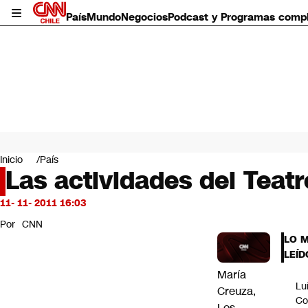
País
Mundo
Negocios
Podcast y Programas comp
País
Mundo
Inicio
País
Negocios
Las actividades del Teat
Deportes
Programas completos
11- 11- 2011 16:03
Cultura
Por
CNN
Servicios
LO 
Bits
LEÍD
CNN Data
María
CNN tiempo
Lu
Creuza,
Futuro 360
Co
Opinión
Los