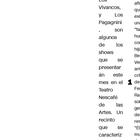
af
Vivancos,
qu
y Los
ex
Pagagnini
un
, son
"f
hu
algunos
co
de los
hi
shows
Be
que se
Ve
presentar
an
án este
cr
mes en el
de
Fe
Teatro
Ra
Nescafé
so
de las
ge
Artes. Un
de
recinto
re
que se
"É
caracteriz
m