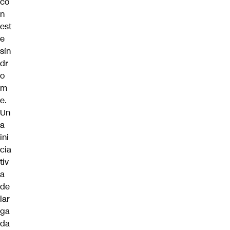
co
n
est
e
sín
dr
o
m
e.
Un
a
ini
cia
tiv
a
de
lar
ga
da