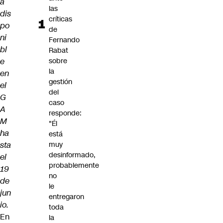
á
las
dis
críticas
po
de
ni
Fernando
bl
Rabat
e
sobre
la
en
gestión
el
del
G
caso
A
responde:
M
"Él
ha
está
sta
muy
desinformado,
el
probablemente
19
no
de
le
jun
entregaron
io.
toda
En
la