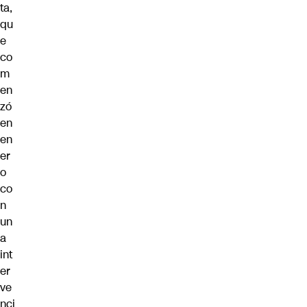
ta,
qu
e
co
m
en
zó
en
en
er
o
co
n
un
a
int
er
ve
nci