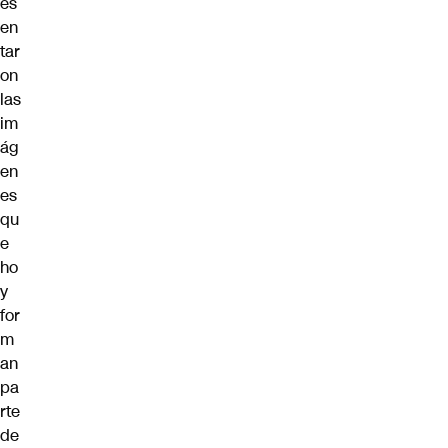
es
en
tar
on
las
im
ág
en
es
qu
e
ho
y
for
m
an
pa
rte
de