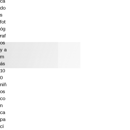
ca
do
s
fot
óg
raf
os
y a
m
ás
10
0
niñ
os
co
n
ca
pa
ci