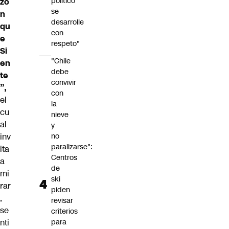
político
zó
se
n
desarrolle
qu
con
e
respeto"
Si
"Chile
en
debe
te
convivir
”,
con
el
la
cu
nieve
al
y
inv
no
paralizarse":
ita
Centros
a
de
mi
ski
rar
piden
,
revisar
se
criterios
nti
para