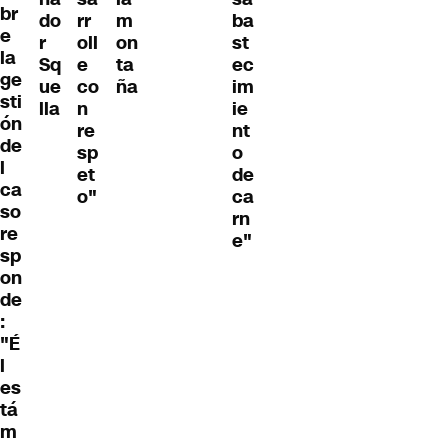
br
do
rr
m
ba
e
r
oll
on
st
la
Sq
e
ta
ec
ge
ue
co
ña
im
sti
lla
n
ie
ón
re
nt
de
sp
o
l
et
de
ca
o"
ca
so
rn
re
e"
sp
on
de
:
"É
l
es
tá
m