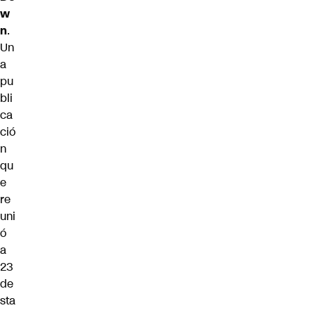
w
n
.
Un
a
pu
bli
ca
ció
n
qu
e
re
uni
ó
a
23
de
sta