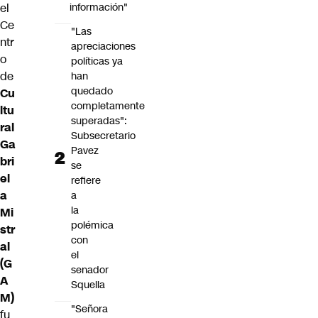
el
información"
Ce
"Las
ntr
apreciaciones
o
políticas ya
de
han
quedado
Cu
completamente
ltu
superadas":
ral
Subsecretario
Ga
Pavez
bri
se
el
refiere
a
a
la
Mi
polémica
str
con
al
el
(G
senador
A
Squella
M)
"Señora
fu