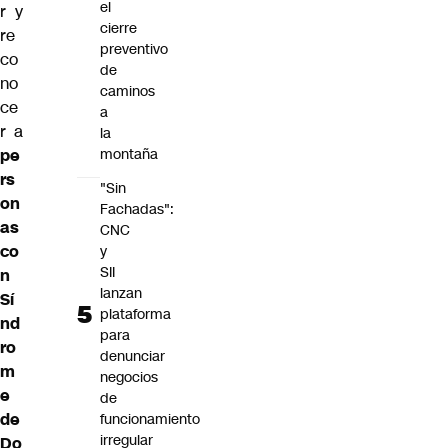
el
r y
cierre
re
preventivo
co
de
no
caminos
ce
a
r a
la
pe
montaña
rs
"Sin
on
Fachadas":
as
CNC
co
y
SII
n
lanzan
Sí
plataforma
nd
para
ro
denunciar
m
negocios
e
de
de
funcionamiento
irregular
Do