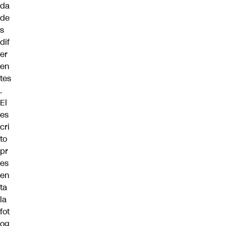
da
de
s
dif
er
en
tes
.
El
es
cri
to
pr
es
en
ta
la
fot
og