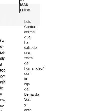
Futuro 360
MÁS
Opinión
LEÍDO
Luis
Cordero
afirma
que
La
ha
m
existido
ue
una
str
"falta
de
a
humanidad"
fot
con
og
la
ráf
hija
ic
de
a
Bernarda
est
Vera
y
ar
ante