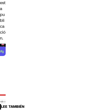
est
a
pu
bli
ca
ció
n.
LEE TAMBIÉN