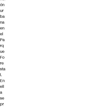
ón
ur
ba
na
en
el
Pa
rq
ue
Fo
re
sta
l.
En
ell
a
se
pr