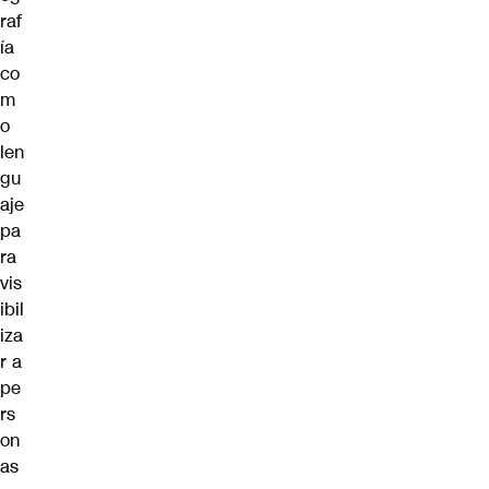
raf
ía
co
m
o
len
gu
aje
pa
ra
vis
ibil
iza
r a
pe
rs
on
as