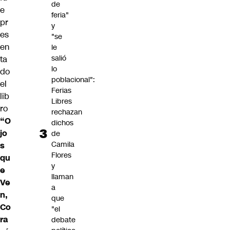
de
e
feria"
pr
y
es
"se
en
le
salió
ta
lo
do
poblacional":
el
Ferias
lib
Libres
ro
rechazan
“O
dichos
jo
de
Camila
s
Flores
qu
y
e
llaman
Ve
a
n,
que
Co
"el
ra
debate