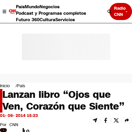
País
Mundo
Negocios
Radio
Podcast y Programas completos
CNN
Futuro 360
Cultura
Servicios
País
Mundo
Negocios
Inicio
País
Lanzan libro “Ojos que
Deportes
Programas completos
Ven, Corazón que Siente”
Cultura
Servicios
01- 06- 2014 15:23
Bits
CNN Data
Por
CNN
CNN tiempo
LO