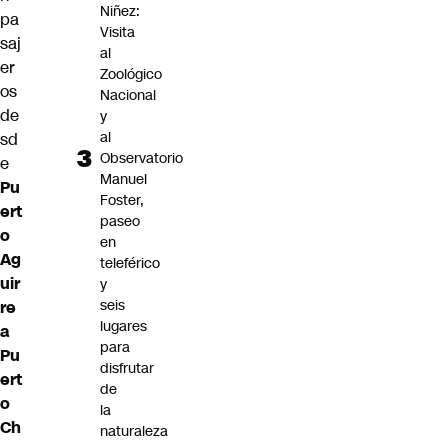
Niñez:
pa
Visita
saj
al
er
Zoológico
os
Nacional
de
y
al
sd
Observatorio
e
Manuel
Pu
Foster,
ert
paseo
o
en
Ag
teleférico
uir
y
seis
re
lugares
a
para
Pu
disfrutar
ert
de
o
la
Ch
naturaleza