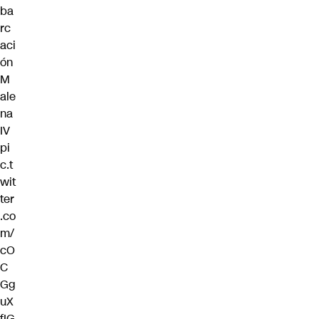
ba
rc
aci
ón
M
ale
na
IV
pi
c.t
wit
ter
.co
m/
cO
C
Gg
uX
fIG