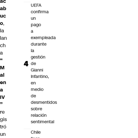
ac
UEFA
ab
confirma
uc
un
o
,
pago
la
a
lan
exempleada
durante
ch
la
a
gestión
“
de
M
Gianni
al
Infantino,
en
en
a
medio
de
IV
desmentidos
”
sobre
re
relación
gis
sentimental
tró
Chile
un