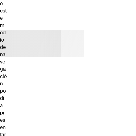
e
est
e
m
ed
io
de
na
ve
ga
ció
n
po
dí
a
pr
es
en
tar