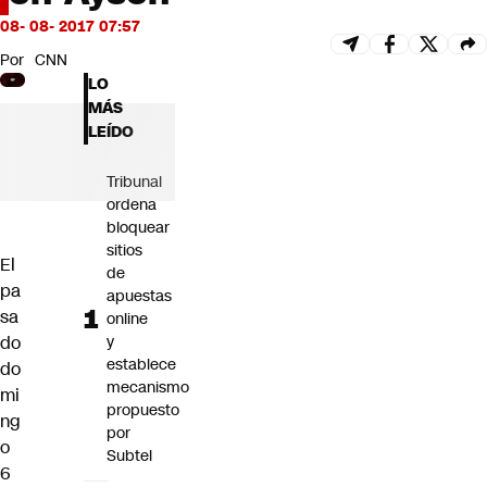
Futuro 360
08- 08- 2017 07:57
Opinión
Por
CNN
LO
MÁS
LEÍDO
Tribunal
ordena
bloquear
sitios
El
de
pa
apuestas
sa
online
do
y
establece
do
mecanismo
mi
propuesto
ng
por
o
Subtel
6