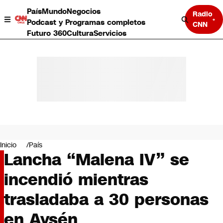
País
Mundo
Negocios
Radio
Podcast y Programas completos
CNN
Futuro 360
Cultura
Servicios
País
Mundo
Negocios
Inicio
País
Lancha “Malena IV” se
Deportes
Programas completos
incendió mientras
Cultura
Servicios
trasladaba a 30 personas
Bits
CNN Data
en Aysén
CNN tiempo