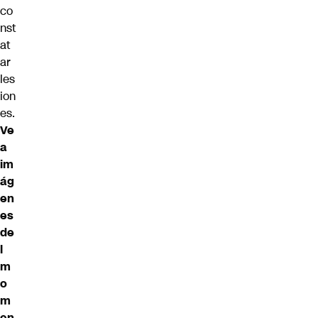
co
nst
at
ar
les
ion
es.
Ve
a
im
ág
en
es
de
l
m
o
m
en