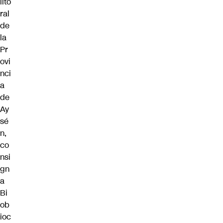
lito
ral
de
la
Pr
ovi
nci
a
de
Ay
sé
n,
co
nsi
gn
a
Bi
ob
ioc