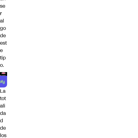
se
r
al
go
de
est
e
tip
o.
La
tot
ali
da
d
de
los