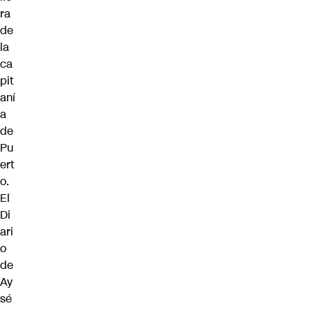
ra
de
la
ca
pit
aní
a
de
Pu
ert
o.
El
Di
ari
o
de
Ay
sé