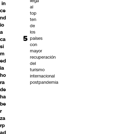
llega
in
al
ce
top
nd
ten
io
de
a
los
países
ca
con
si
mayor
m
recuperación
ed
del
ia
turismo
ho
internacional
ra
postpandemia
de
ha
be
r
za
rp
ad