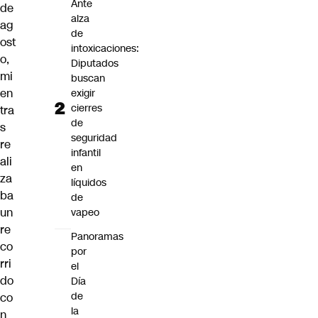
Ante
de
alza
ag
de
ost
intoxicaciones:
o,
Diputados
mi
buscan
en
exigir
cierres
tra
de
s
seguridad
re
infantil
ali
en
za
líquidos
ba
de
un
vapeo
re
Panoramas
co
por
rri
el
do
Día
de
co
la
n