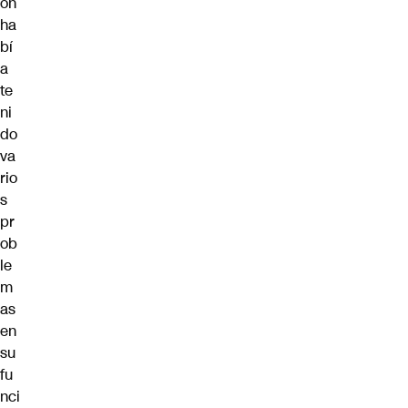
ón
ha
bí
a
te
ni
do
va
rio
s
pr
ob
le
m
as
en
su
fu
nci