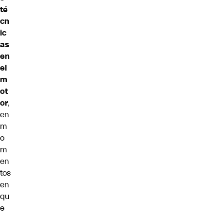
té
cn
ic
as
en
el
m
ot
or
,
en
m
o
m
en
tos
en
qu
e