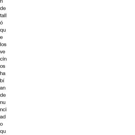
n
de
tall
ó
qu
e
los
ve
cin
os
ha
bí
an
de
nu
nci
ad
o
qu