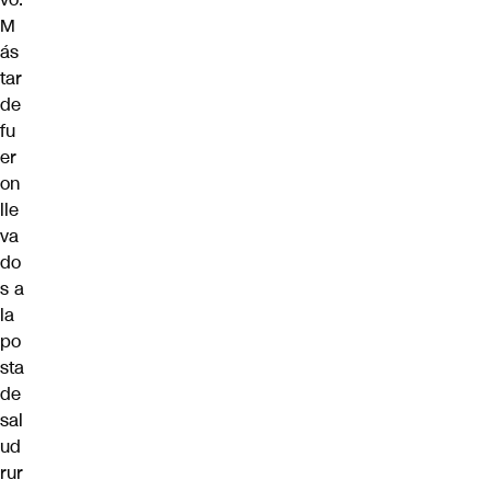
M
ás
tar
de
fu
er
on
lle
va
do
s a
la
po
sta
de
sal
ud
rur