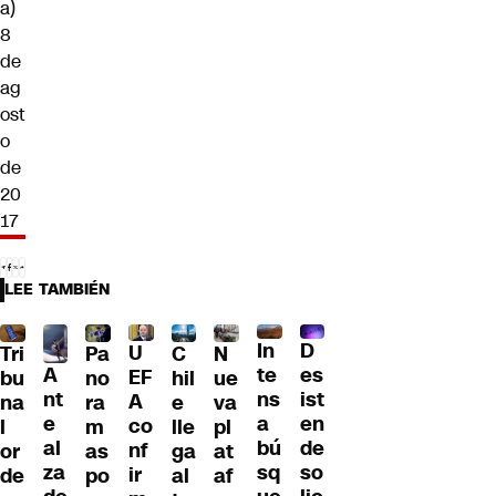
a)
8
de
ag
ost
o
de
20
17
LEE TAMBIÉN
D
In
U
Tri
Pa
C
N
A
es
te
EF
bu
no
hil
ue
nt
ist
ns
A
na
ra
e
va
e
en
a
co
l
m
lle
pl
al
de
bú
nf
or
as
ga
at
za
so
sq
ir
de
po
al
af