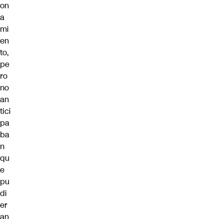
on
a
mi
en
to,
pe
ro
no
an
tici
pa
ba
n
qu
e
pu
di
er
an