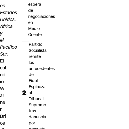
espera
en
de
Estados
negociaciones
Unidos,
en
África
Medio
y
Oriente
el
Partido
Pacífico
Socialista
Sur.
remite
El
los
est
antecedentes
ud
de
Fidel
io
Espinoza
W
al
ar
Tribunal
ne
Supremo
r
tras
Bri
denuncia
os
por