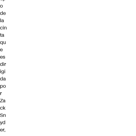
o
de
la
cin
ta
qu
e
es
dir
igi
da
po
r
Za
ck
Sn
yd
er,