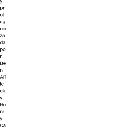
y
pr
ot
ag
oni
za
da
po
r
Be
n
Aff
le
ck
y
He
nr
y
Ca