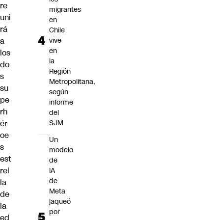
re
migrantes
uni
en
rá
Chile
a
vive
en
los
la
do
Región
s
Metropolitana,
su
según
pe
informe
rh
del
ér
SJM
oe
Un
s
modelo
est
de
rel
IA
de
la
Meta
de
jaqueó
la
por
ed