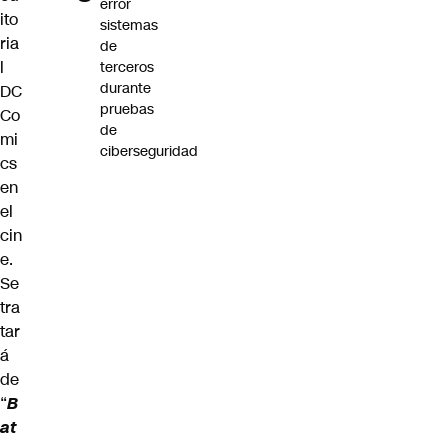
error
ito
sistemas
ria
de
l
terceros
durante
DC
pruebas
Co
de
mi
ciberseguridad
cs
en
el
cin
e.
Se
tra
tar
á
de
“
B
at