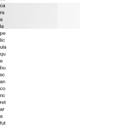
ca
ra
a
la
pe
líc
ula
qu
e
bu
sc
an
co
nc
ret
ar
a
fut