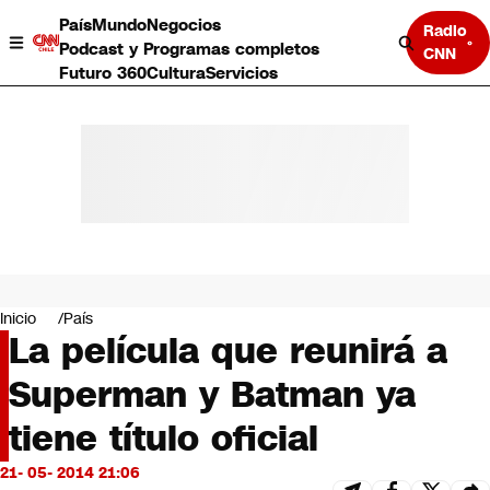
País
Mundo
Negocios
Radio
Podcast y Programas completos
CNN
Futuro 360
Cultura
Servicios
País
Mundo
Negocios
Inicio
País
La película que reunirá a
Deportes
Programas completos
Superman y Batman ya
Cultura
Servicios
tiene título oficial
Bits
CNN Data
21- 05- 2014 21:06
CNN tiempo