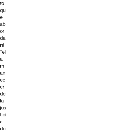
to
qu
e
ab
or
da
rá
“el
a
m
an
ec
er
de
la
jus
tici
a
de