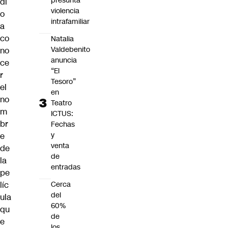
presunta
di
violencia
o
intrafamiliar
a
co
Natalia
Valdebenito
no
anuncia
ce
“El
r
Tesoro”
el
en
no
Teatro
m
ICTUS:
br
Fechas
y
e
venta
de
de
la
entradas
pe
líc
Cerca
del
ula
60%
qu
de
e
los