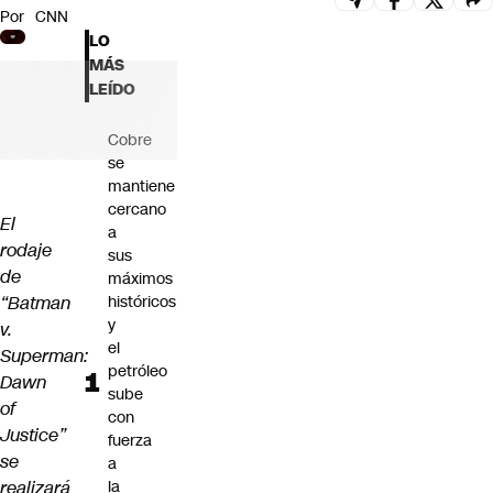
Por
CNN
Futuro 360
LO
Opinión
MÁS
LEÍDO
Cobre
se
mantiene
cercano
El
a
rodaje
sus
de
máximos
“Batman
históricos
y
v.
el
Superman:
petróleo
Dawn
sube
of
con
Justice”
fuerza
se
a
realizará
la