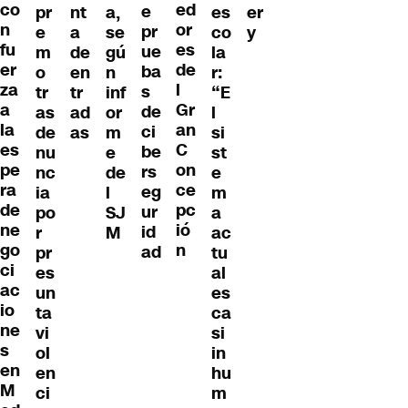
co
ed
e
pr
a,
es
er
nt
n
or
pr
e
se
co
y
a
fu
es
ue
m
gú
la
de
er
de
ba
o
n
r:
en
za
l
s
tr
inf
“E
tr
a
Gr
de
as
or
l
ad
la
an
ci
de
m
si
as
es
C
be
nu
e
st
pe
on
rs
nc
de
e
ra
ce
eg
ia
l
m
de
pc
ur
po
SJ
a
ne
ió
id
r
M
ac
go
n
ad
pr
tu
ci
es
al
ac
un
es
io
ta
ca
ne
vi
si
s
ol
in
en
en
hu
M
ci
m