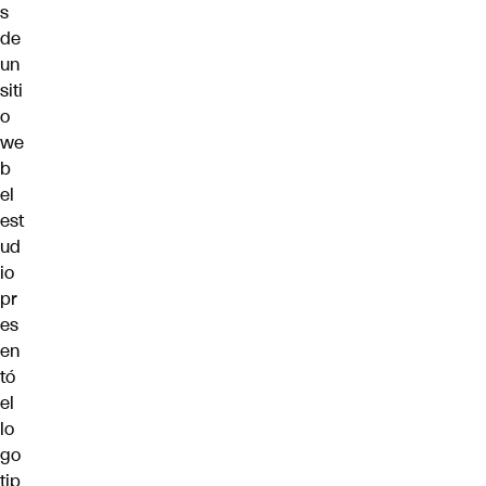
s
de
un
siti
o
we
b
el
est
ud
io
pr
es
en
tó
el
lo
go
tip