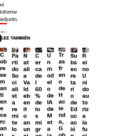
el
informe
adjunto.
LEE TAMBIÉN
C
Tr
U
Pa
C
Su
R
N
ob
as
n
rti
er
bs
ei
at
re
fr
m
do
ca
ec
no
ali
se
en
od
So
de
re
U
a
m
o
el
ci
l
ta
ni
Va
an
de
o
ali
60
ri
do
ld
ti
H
de
st
%
o
au
eb
en
ac
IA
a
de
de
to
en
e
ie
de
re
lo
Ed
riz
it
ce
nd
M
mi
s
uc
a
o
rc
a,
et
te
mi
ac
la
an
an
G
a
lo
gr
ió
fu
un
o
ob
ja
s
an
n
si
ci