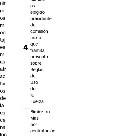
últi
es
m
elegido
os
presidente
m
de
comisión
on
mixta
taj
que
es
tramita
m
proyecto
ás
sobre
atr
Reglas
ac
de
Uso
tiv
de
os
la
de
Fuerza
la
Biministro
es
Mas
ce
por
na
contratación
loc