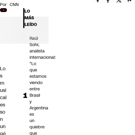
Por
CNN
Futuro 360
LO
Opinión
MÁS
LEÍDO
Raúl
Sohr,
analista
internacional:
"Lo
Lo
que
s
estamos
m
viendo
entre
usi
Brasil
cal
y
es
Argentina
so
es
n
un
un
quiebre
gé
que