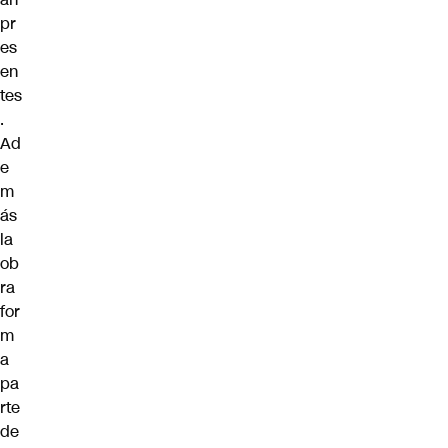
pr
es
en
tes
.
Ad
e
m
ás
la
ob
ra
for
m
a
pa
rte
de