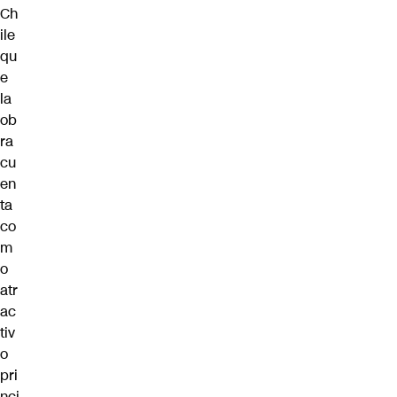
Ch
ile
qu
e
la
ob
ra
cu
en
ta
co
m
o
atr
ac
tiv
o
pri
nci