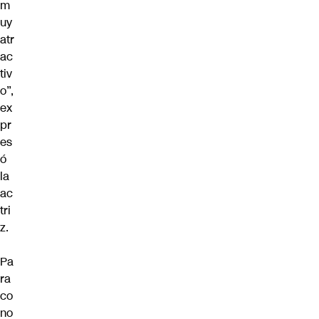
m
uy
atr
ac
tiv
o”,
ex
pr
es
ó
la
ac
tri
z.
Pa
ra
co
no