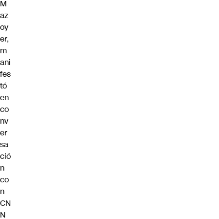
M
az
oy
er,
m
ani
fes
tó
en
co
nv
er
sa
ció
n
co
n
CN
N