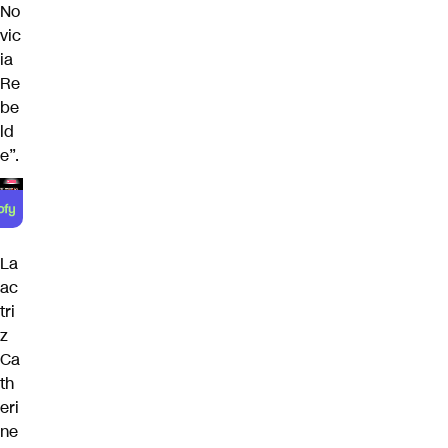
No
vic
ia
Re
be
ld
e”.
La
ac
tri
z
Ca
th
eri
ne