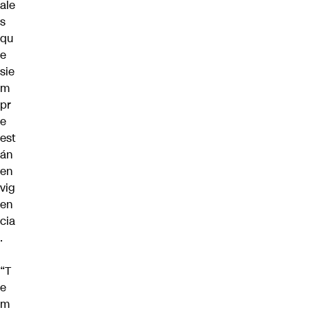
ale
s
qu
e
sie
m
pr
e
est
án
en
vig
en
cia
.
“T
e
m