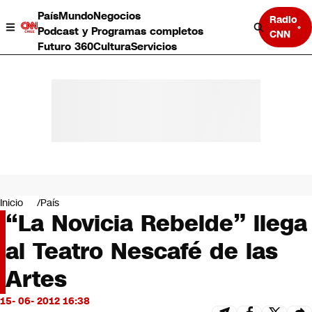
País
Mundo
Negocios
Radio
Podcast y Programas completos
CNN
Futuro 360
Cultura
Servicios
País
Mundo
Negocios
Inicio
País
“La Novicia Rebelde” llega
Deportes
Programas completos
al Teatro Nescafé de las
Cultura
Servicios
Artes
Bits
CNN Data
15- 06- 2012 16:38
CNN tiempo