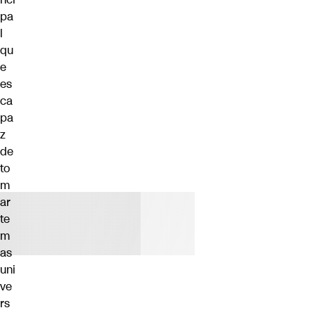
pa
l
qu
e
es
ca
pa
z
de
to
m
ar
te
m
as
uni
ve
rs