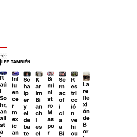
LEE TAMBIÉN
R
Inf
Bi
Sc
K
Se
R
La
aú
lu
mi
ha
ar
rn
es
re
l
en
ni
lp
im
ac
tri
fle
So
ce
st
er
Bi
of
cc
xi
hr,
r
ro
y
an
i
ió
ón
an
m
M
el
ch
ci
n
de
ali
ex
as
de
i
a
ve
B
st
ic
po
ba
es
a
hi
or
a
an
r
te
el
Bi
cu