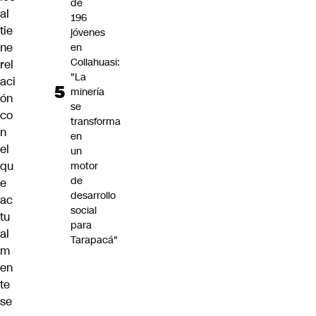
de
al
196
tie
jóvenes
ne
en
Collahuasi:
rel
"La
aci
minería
ón
se
co
transforma
n
en
el
un
qu
motor
de
e
desarrollo
ac
social
tu
para
al
Tarapacá"
m
en
te
se