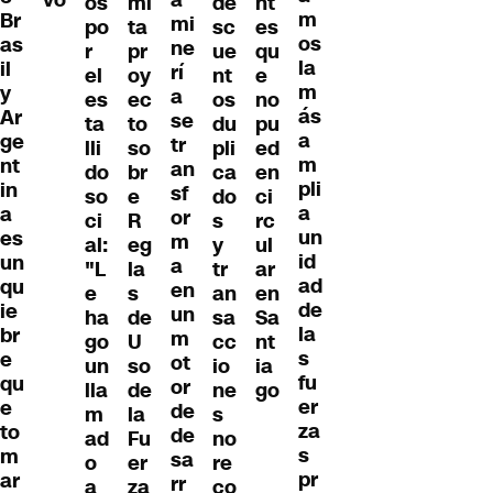
vo
a
os
mi
de
nt
m
Br
mi
po
ta
sc
es
os
as
ne
r
pr
ue
qu
la
il
rí
el
oy
nt
e
m
y
a
es
ec
os
no
ás
Ar
se
ta
to
du
pu
a
ge
tr
lli
so
pli
ed
m
nt
an
do
br
ca
en
pli
in
sf
so
e
do
ci
a
a
or
ci
R
s
rc
un
es
m
al:
eg
y
ul
id
un
a
"L
la
tr
ar
ad
qu
en
e
s
an
en
de
ie
un
ha
de
sa
Sa
la
br
m
go
U
cc
nt
s
e
ot
un
so
io
ia
fu
qu
or
lla
de
ne
go
er
e
de
m
la
s
za
to
de
ad
Fu
no
s
m
sa
o
er
re
pr
ar
rr
a
za
co