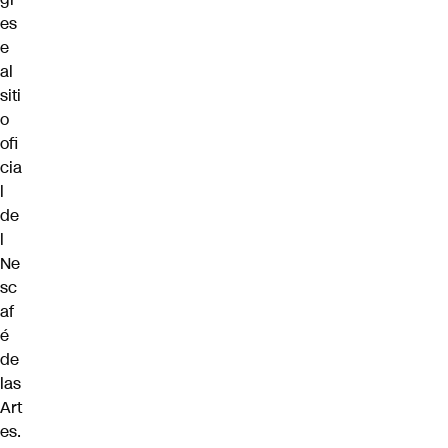
es
e
al
siti
o
ofi
cia
l
de
l
Ne
sc
af
é
de
las
Art
es
.