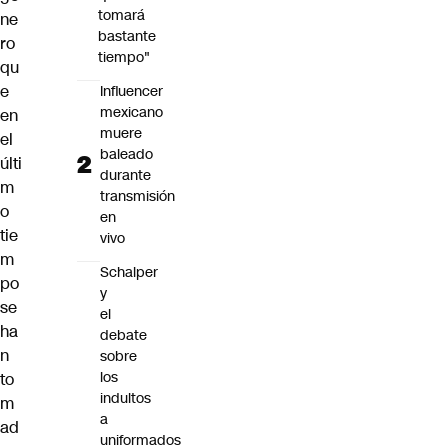
tomará
ne
bastante
ro
tiempo"
qu
e
Influencer
mexicano
en
muere
el
baleado
últi
durante
m
transmisión
o
en
tie
vivo
m
Schalper
po
y
se
el
ha
debate
n
sobre
los
to
indultos
m
a
ad
uniformados