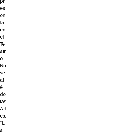
pr
es
en
ta
en
el
Te
atr
o
Ne
sc
af
é
de
las
Art
es,
“L
a