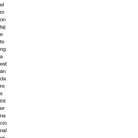
el
m
on
taj
e
te
ng
a
est
án
da
re
s
int
er
na
cio
nal
es