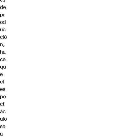
de
pr
od
uc
ció
n,
ha
ce
qu
e
el
es
pe
ct
ác
ulo
se
a