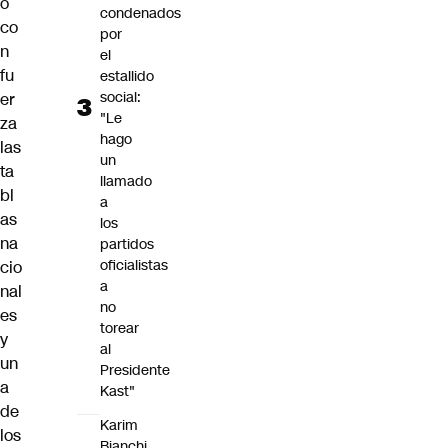
o
condenados
co
por
n
el
fu
estallido
social:
er
"Le
za
hago
las
un
ta
llamado
bl
a
as
los
na
partidos
oficialistas
cio
a
nal
no
es
torear
y
al
un
Presidente
a
Kast"
de
Karim
los
Bianchi