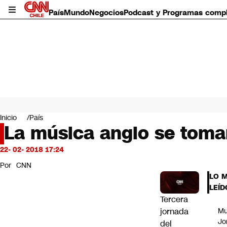
País
Mundo
Negocios
Podcast y Programas comp
País
Mundo
Inicio
País
Negocios
La música anglo se tomar
Deportes
Programas completos
22- 02- 2018 17:24
Cultura
Por
CNN
Servicios
LO 
Bits
LEÍD
CNN Data
Tercera
CNN tiempo
jornada
Mu
Futuro 360
Jo
del
Opinión