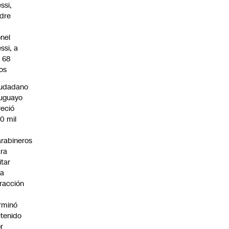
ssi,
dre
onel
ssi, a
s 68
os
iudadano
uguayo
reció
0 mil
rabineros
ra
itar
na
fracción
rminó
tenido
r