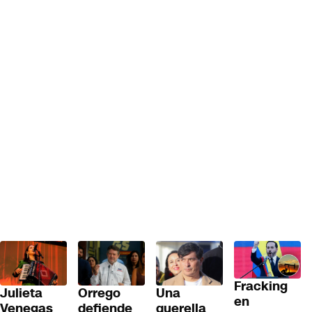
Fracking
Julieta
Orrego
Una
en
Venegas
defiende
querella