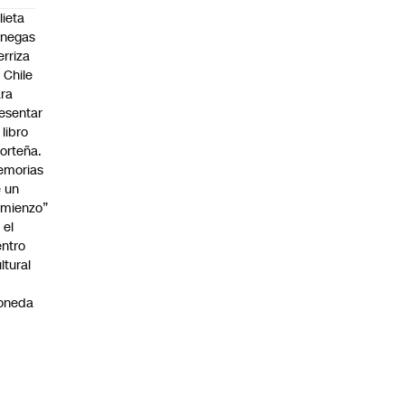
lieta
enegas
erriza
 Chile
ra
esentar
 libro
orteña.
emorias
 un
mienzo”
 el
ntro
ltural
a
oneda