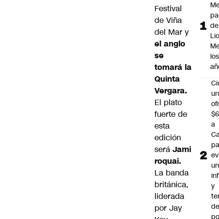
Me
Festival
pa
de Viña
de
del Mar y
Li
el anglo
Me
se
lo
tomará la
añ
Quinta
C
Vergara.
ur
El plato
of
fuerte de
$6
a
esta
Ca
edición
pa
será
Jami
ev
roquai.
u
La banda
in
británica,
y
liderada
te
de
por Jay
po