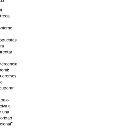
027
I
trega
bierno
0
opuestas
ra
frentar
ergencia
boral:
Queremos
ue
cuperar
abajo
elva a
r una
ioridad
cional”