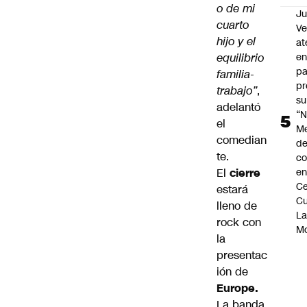
o de mi
Ju
cuarto
V
hijo y el
at
en
equilibrio
pa
familia-
pr
trabajo”
,
su
adelantó
“N
el
M
comedian
de
te.
co
en
El
cierre
Ce
estará
Cu
lleno de
L
rock con
M
la
presentac
ión de
Europe.
La banda