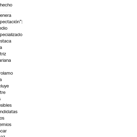
ohecho
enera
pectación”:
edio
pecializado
staca
la
triz
riana
rolamo
la
cluye
tre
s
sibles
ndidatas
los
emios
car