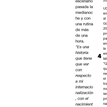
2
escenario
pasada la
UD
medianoc
en
he y con
al
Go
una rutina
2
de más
pr
de una
pa
hora.
en
“Es una
la
historia
em
que tiene
la
“
que ver
q
con
re
respecto
el
a mi
tr
internacio
vu
nalización
se
, con el
pr
na
nacimient