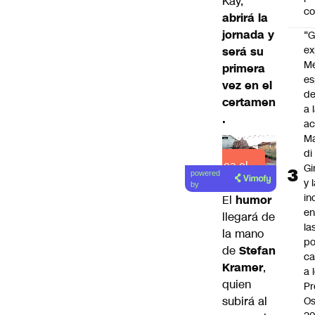
Kay,
c
abrirá la
jornada y
“G
ex
será su
M
primera
es
vez en el
de
certamen
a 
.
ac
Ma
di
Lea el
Gi
powered
y 
artículo
by
in
El
humor
en
llegará de
la
la mano
po
de
Stefan
ca
Kramer
,
a 
quien
Pr
subirá al
Os