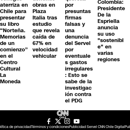
Colombia:
aterriza en
obras en
por
Presidente
Chile para
Plaza
presuntas
De la
presentar
Italia tras
firmas
Espriella
su libro
estudio
falsas y
anuncia
“Norteña.
que revela
una
su uso
Memorias
caída de
denuncia
"sostenibl
de un
67% en
del Servel
e" en
comienzo”
velocidad
por
varias
en el
vehicular
eventuale
regiones
Centro
s gastos
Cultural
irregulares
La
: Esto se
Moneda
sabe de la
investigac
ión contra
el PDG
lítica de privacidad
Términos y condiciones
Publicidad Servel CNN Chile Digital
Pub