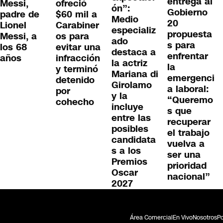
entrega al
Messi,
ofreció
ón”:
Gobierno
padre de
$60 mil a
Medio
20
Lionel
Carabiner
especializ
propuesta
Messi, a
os para
ado
s para
los 68
evitar una
destaca a
enfrentar
años
infracción
la actriz
la
y terminó
Mariana di
emergenci
detenido
Girolamo
a laboral:
por
y la
“Queremo
cohecho
incluye
s que
entre las
recuperar
posibles
el trabajo
candidata
vuelva a
s a los
ser una
Premios
prioridad
Oscar
nacional”
2027
Área Comercial
En Vivo
Nosotros
Po