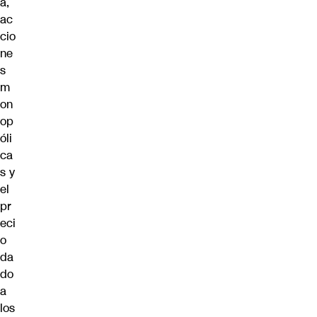
a,
ac
cio
ne
s
m
on
op
óli
ca
s y
el
pr
eci
o
da
do
a
los