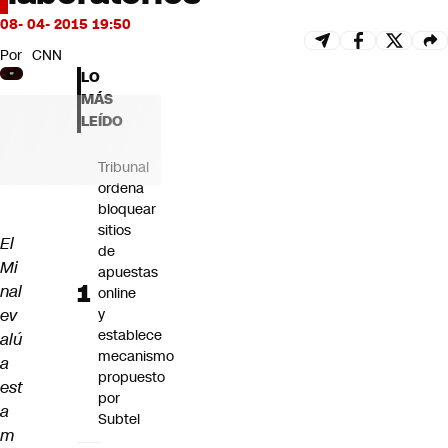
Futuro 360
08- 04- 2015 19:50
Opinión
Por
CNN
LO
MÁS
LEÍDO
Tribunal
ordena
bloquear
sitios
El
de
Mi
apuestas
nal
online
ev
y
establece
alú
mecanismo
a
propuesto
est
por
a
Subtel
m