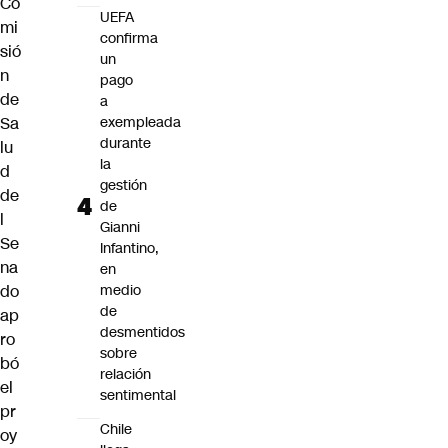
Co
UEFA
mi
confirma
sió
un
n
pago
de
a
Sa
exempleada
durante
lu
la
d
gestión
de
de
l
Gianni
Se
Infantino,
na
en
do
medio
de
ap
desmentidos
ro
sobre
bó
relación
el
sentimental
pr
Chile
oy