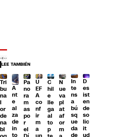
LEE TAMBIÉN
D
In
U
Tri
Pa
C
N
A
es
te
EF
bu
no
hil
ue
nt
ist
ns
A
na
ra
e
va
e
en
a
co
l
m
lle
pl
al
de
bú
nf
or
as
ga
at
za
so
sq
ir
de
po
al
af
de
lic
ue
m
na
r
to
or
in
it
da
a
bl
el
p
m
to
ud
de
un
oq
Dí
te
a