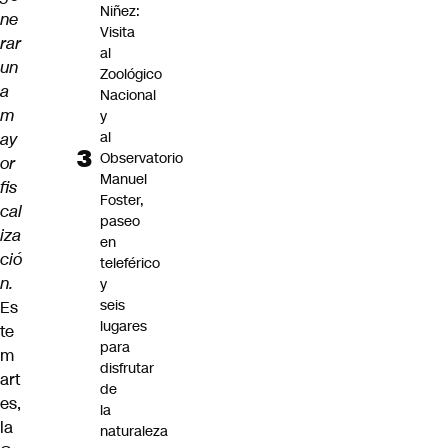
Niñez:
ne
Visita
rar
al
un
Zoológico
a
Nacional
m
y
al
ay
Observatorio
or
Manuel
fis
Foster,
cal
paseo
iza
en
ció
teleférico
n.
y
seis
Es
lugares
te
para
m
disfrutar
art
de
es,
la
la
naturaleza