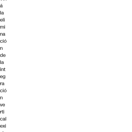
á
la
eli
mi
na
ció
n
de
la
int
eg
ra
ció
n
ve
rti
cal
exi