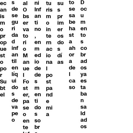
s
D
to
ni
ec
al
tu
su
de
oc
se
Inf
an
O
ris
s
se
u
sa
an
is
bs
m
pr
gu
m
be
ti
m
er
o
im
ri
en
ha
no
o
va
in
er
da
to
st
,
pr
to
te
os
d
s
a
en
op
ri
rn
do
inf
co
ah
m
ue
o
ac
s
an
br
or
ed
st
M
io
dí
til
ad
a
io
o
an
na
as
en
os
de
de
po
ue
l
líq
ya
l
de
r
l
po
ui
es
ca
s
Su
Fo
st
do
ta
so
m
bt
st
pa
s
ba
en
el
er,
nd
de
n
ti
pa
e
va
sa
do
se
mi
pe
ld
s
o
a
o
ad
so
en
os
br
te