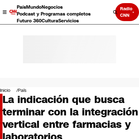
País
Mundo
Negocios
Radio
Podcast y Programas completos
CNN
Futuro 360
Cultura
Servicios
País
Mundo
Negocios
Inicio
País
La indicación que busca
Deportes
Programas completos
terminar con la integración
Cultura
Servicios
vertical entre farmacias y
Bits
CNN Data
laboratorios
CNN tiempo