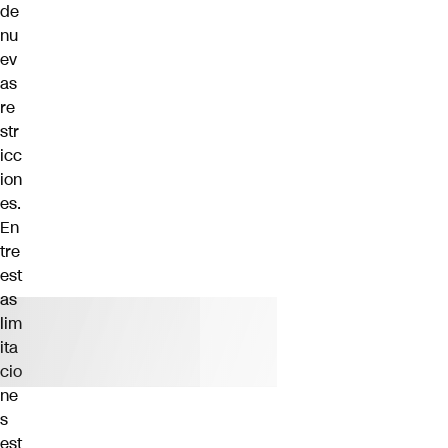
de
nu
ev
as
re
str
icc
ion
es.
En
tre
est
as
lim
ita
cio
ne
s
est