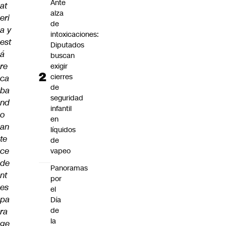
Ante
at
alza
eri
de
a y
intoxicaciones:
est
Diputados
á
buscan
re
exigir
cierres
ca
de
ba
seguridad
nd
infantil
o
en
an
líquidos
te
de
ce
vapeo
de
Panoramas
nt
por
es
el
pa
Día
de
ra
la
ge