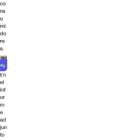
co
ns
u
mi
do
re
s.
En
el
inf
or
m
e
ad
jun
to