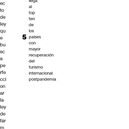
llega
ec
al
to
top
de
ten
ley
de
qu
los
países
e
con
bu
mayor
sc
recuperación
a
del
pe
turismo
rfe
internacional
cci
postpandemia
on
ar
la
ley
de
fár
m