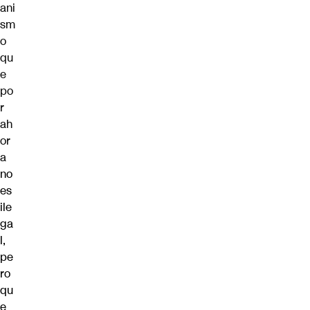
ani
sm
o
qu
e
po
r
ah
or
a
no
es
ile
ga
l,
pe
ro
qu
e