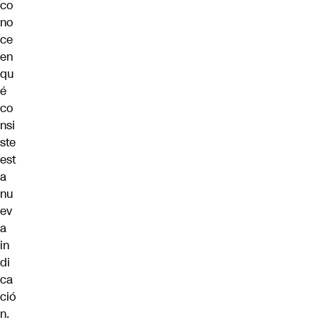
co
no
ce
en
qu
é
co
nsi
ste
est
a
nu
ev
a
in
di
ca
ció
n.