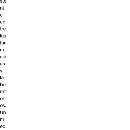
ste
nt
e
en
tre
las
far
m
aci
as
y
la
bo
rat
ori
os.
Un
m
ec