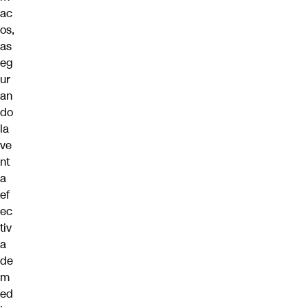
ac
os,
as
eg
ur
an
do
la
ve
nt
a
ef
ec
tiv
a
de
m
ed