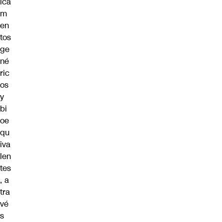
ica
m
en
tos
ge
né
ric
os
y
bi
oe
qu
iva
len
tes
, a
tra
vé
s