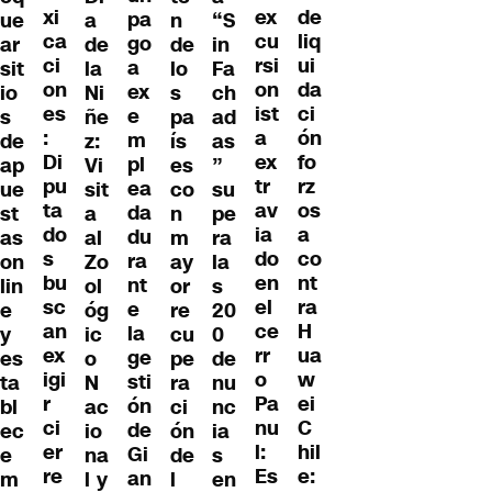
xi
de
ex
pa
ue
a
n
“S
ca
liq
cu
go
ar
de
de
in
ci
ui
rsi
a
sit
la
lo
Fa
on
da
on
ex
io
Ni
s
ch
es
ci
ist
e
s
ñe
pa
ad
:
ón
a
m
de
z:
ís
as
Di
fo
ex
pl
ap
Vi
es
”
pu
rz
tr
ea
ue
sit
co
su
ta
os
av
da
st
a
n
pe
do
a
ia
du
as
al
m
ra
s
co
do
ra
on
Zo
ay
la
bu
nt
en
nt
lin
ol
or
s
sc
ra
el
e
e
óg
re
20
an
H
ce
la
y
ic
cu
0
ex
ua
rr
ge
es
o
pe
de
igi
w
o
sti
ta
N
ra
nu
r
ei
Pa
ón
bl
ac
ci
nc
ci
C
nu
de
ec
io
ón
ia
er
hil
l:
Gi
e
na
de
s
re
e:
Es
an
m
l y
l
en