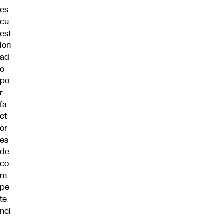
es
cu
est
ion
ad
o
po
r
fa
ct
or
es
de
co
m
pe
te
nci