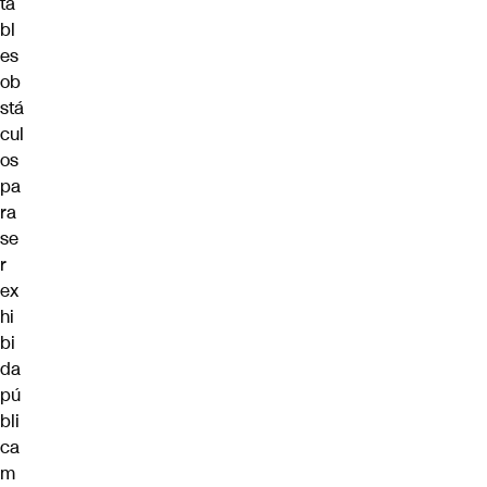
ta
bl
es
ob
stá
cul
os
pa
ra
se
r
ex
hi
bi
da
pú
bli
ca
m