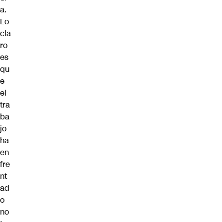
a.
Lo
cla
ro
es
qu
e
el
tra
ba
jo
ha
en
fre
nt
ad
o
no