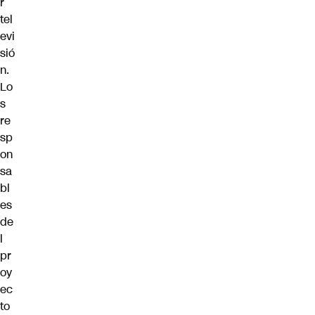
r
tel
evi
sió
n.
Lo
s
re
sp
on
sa
bl
es
de
l
pr
oy
ec
to