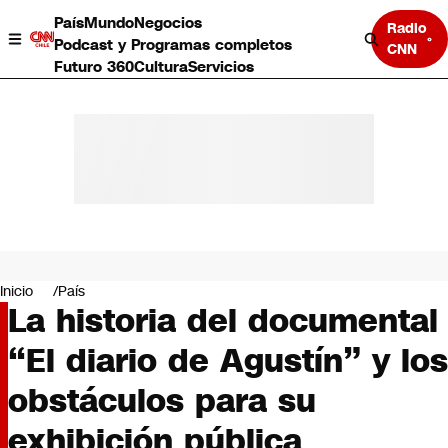
País
Mundo
Negocios
Radio
Podcast y Programas completos
CNN
Futuro 360
Cultura
Servicios
País
Mundo
Negocios
Inicio
País
La historia del documental
Deportes
Programas completos
“El diario de Agustín” y los
Cultura
Servicios
obstáculos para su
Bits
CNN Data
exhibición pública
CNN tiempo