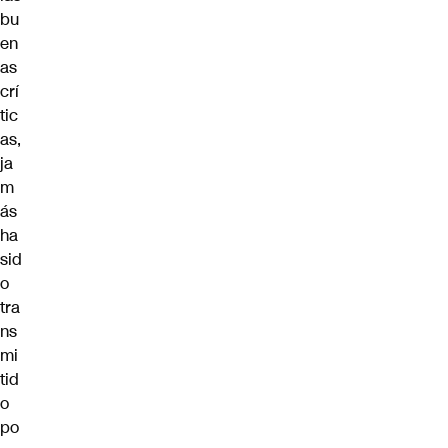
bu
en
as
crí
tic
as,
ja
m
ás
ha
sid
o
tra
ns
mi
tid
o
po