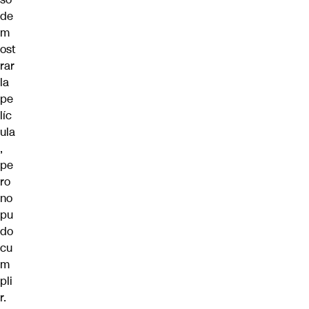
de
m
ost
rar
la
pe
líc
ula
,
pe
ro
no
pu
do
cu
m
pli
r.