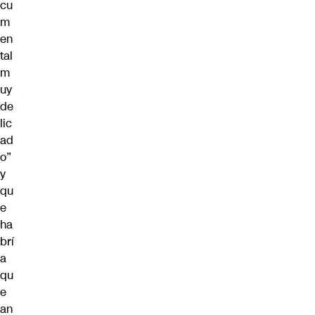
cu
m
en
tal
m
uy
de
lic
ad
o”
y
qu
e
ha
brí
a
qu
e
an