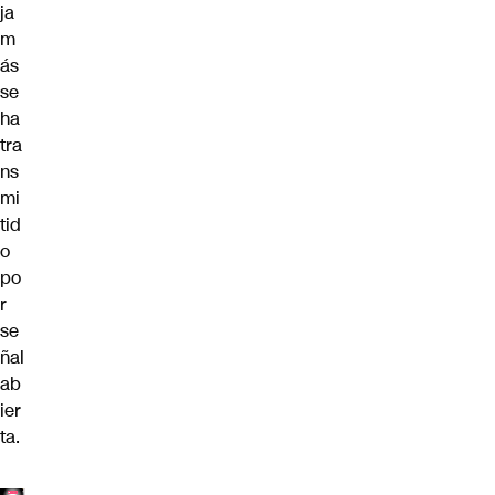
ja
m
ás
se
ha
tra
ns
mi
tid
o
po
r
se
ñal
ab
ier
ta.