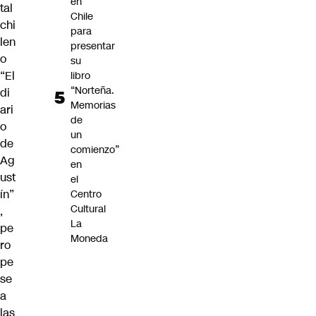
en
tal
Chile
chi
para
len
presentar
o
su
“El
libro
“Norteña.
di
Memorias
ari
de
o
un
de
comienzo”
Ag
en
ust
el
ín”
Centro
Cultural
,
La
pe
Moneda
ro
pe
se
a
las