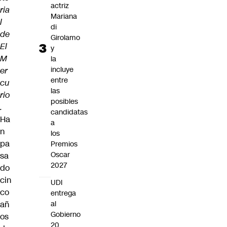
actriz
ria
Mariana
l
di
de
Girolamo
El
y
M
la
incluye
er
entre
cu
las
rio
posibles
.
candidatas
Ha
a
n
los
pa
Premios
Oscar
sa
2027
do
cin
UDI
co
entrega
añ
al
Gobierno
os
20