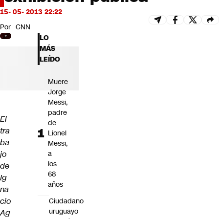
Futuro 360
15- 05- 2013 22:22
Opinión
Por
CNN
LO
MÁS
LEÍDO
Muere
Jorge
Messi,
padre
El
de
tra
Lionel
ba
Messi,
jo
a
los
de
68
Ig
años
na
cio
Ciudadano
uruguayo
Ag