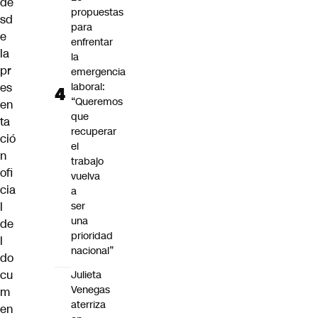
de
propuestas
sd
para
e
enfrentar
la
la
pr
emergencia
es
laboral:
“Queremos
en
que
ta
recuperar
ció
el
n
trabajo
ofi
vuelva
cia
a
l
ser
una
de
prioridad
l
nacional”
do
cu
Julieta
Venegas
m
aterriza
en