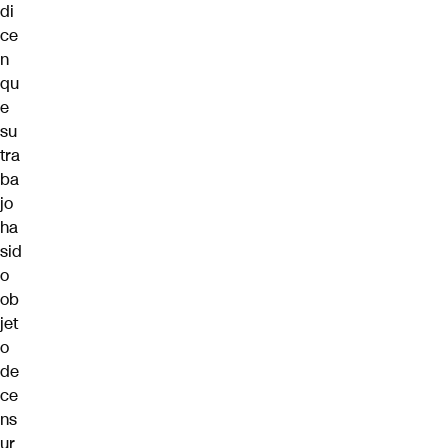
di
ce
n
qu
e
su
tra
ba
jo
ha
sid
o
ob
jet
o
de
ce
ns
ur