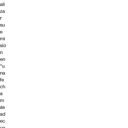
ali
za
r
su
e
mi
sió
n
en
“u
na
fe
ch
a
m
ás
ad
ec
ua