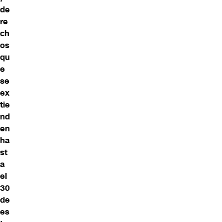
de
re
ch
os
qu
e
se
ex
tie
nd
en
ha
st
a
el
30
de
es