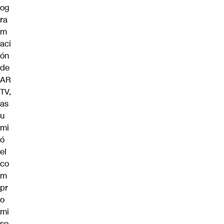
og
ra
m
aci
ón
de
AR
TV,
as
u
mi
ó
el
co
m
pr
o
mi
so