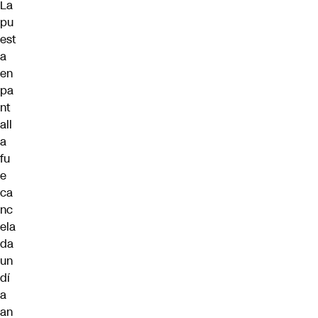
La
pu
est
a
en
pa
nt
all
a
fu
e
ca
nc
ela
da
un
dí
a
an