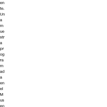
en
te.
Un
a
m
ue
str
a
pr
og
ra
m
ad
a
en
el
M
us
eo