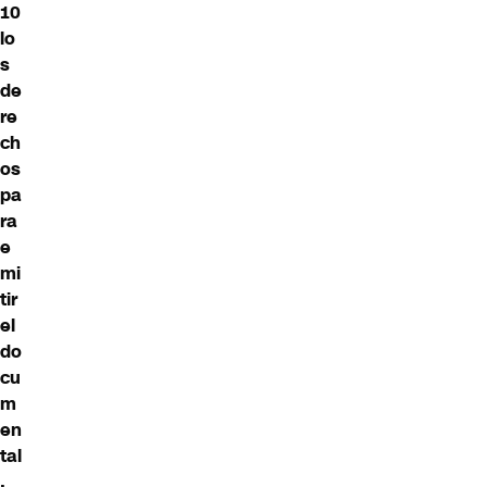
10
lo
s
de
re
ch
os
pa
ra
e
mi
tir
el
do
cu
m
en
tal
,