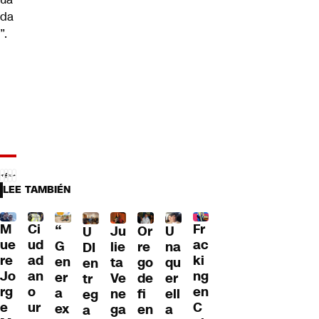
da
”.
LEE TAMBIÉN
M
Ci
Fr
“
Ju
Or
U
U
ue
ud
ac
G
lie
re
na
DI
re
ad
ki
en
ta
go
qu
en
Jo
an
ng
er
Ve
de
er
tr
rg
o
en
a
ne
fi
ell
eg
e
ur
C
ex
ga
en
a
a