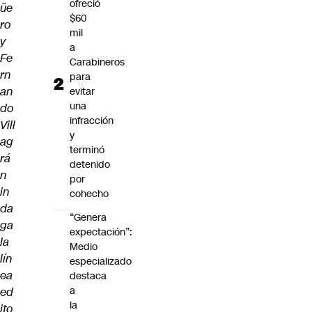
ofreció
üe
$60
ro
mil
y
a
Fe
Carabineros
rn
para
an
evitar
una
do
infracción
Vill
y
ag
terminó
rá
detenido
n
por
in
cohecho
da
“Genera
ga
expectación”:
la
Medio
lín
especializado
ea
destaca
a
ed
la
ito