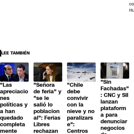
c
H
LEE TAMBIÉN
"Sin
"Las
"Señora
"Chile
Fachadas"
apreciacio
de feria" y
debe
: CNC y SII
nes
"se le
convivir
lanzan
políticas y
salió lo
con la
plataform
a han
poblacion
nieve y no
a para
quedado
al": Ferias
paralizars
denunciar
completa
Libres
e":
negocios
mente
rechazan
Centros