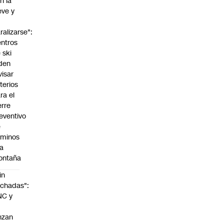
n la
eve y
o
ralizarse":
ntros
 ski
den
visar
iterios
ra el
erre
eventivo
e
aminos
la
ontaña
in
chadas":
NC y
nzan