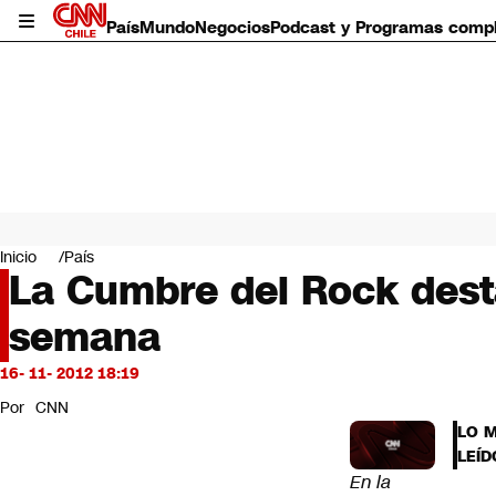
País
Mundo
Negocios
Podcast y Programas comp
País
Mundo
Inicio
País
Negocios
La Cumbre del Rock dest
Deportes
semana
Programas completos
Cultura
Servicios
16- 11- 2012 18:19
Bits
Por
CNN
CNN Data
LO 
CNN tiempo
LEÍD
Futuro 360
En la
Opinión