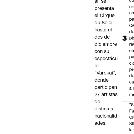
co
al, se
ni
presenta
n
el Cirque
pa
du Soleil
Ce
hasta el
de
dos de
pi
diciembre
re
cr
con su
pa
espectácu
ci
lo
pr
“Varekai”,
d
donde
c
participan
a 
27 artistas
m
de
"S
distintas
Fa
nacionalid
C
ades.
SII
la