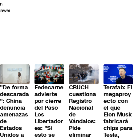
on
uawei
"De forma
Fedecarne
CRUCH
Terafab: El
descarada
advierte
cuestiona
megaproy
": China
por cierre
Registro
ecto con
denuncia
del Paso
Nacional
el que
amenazas
Los
de
Elon Musk
de
Libertador
Vándalos:
fabricará
Estados
es: "Si
Pide
chips para
Unidos a
esto se
eliminar
Tesla,