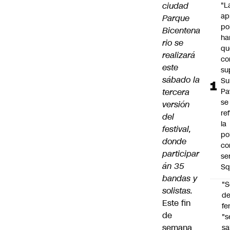
ciudad
"L
ap
Parque
po
Bicentena
ha
rio se
qu
realizará
co
este
su
sábado la
Su
tercera
Pa
se
versión
re
del
la
festival,
po
donde
co
participar
se
án 35
Sq
bandas y
"S
solistas.
d
Este fin
fe
de
"s
semana
sa