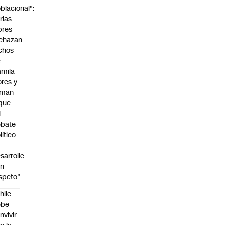
blacional":
rias
bres
chazan
chos
e
mila
ores y
aman
que
l
ebate
lítico
sarrolle
on
speto"
hile
ebe
nvivir