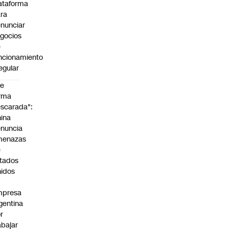
ataforma
ra
nunciar
gocios
e
ncionamiento
regular
De
rma
scarada":
ina
nuncia
menazas
e
tados
idos
mpresa
gentina
r
abajar