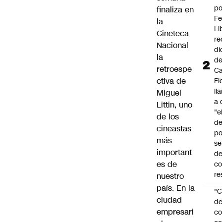
po
finaliza en
Fe
la
Li
Cineteca
re
Nacional
di
la
d
retroespe
Ca
ctiva de
Fl
ll
Miguel
a 
Littin, uno
"e
de los
d
cineastas
po
más
se
important
de
es de
c
re
nuestro
país. En la
"C
ciudad
d
empresari
co