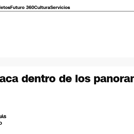
letos
Futuro 360
Cultura
Servicios
aca dentro de los panoram
MÁS
O