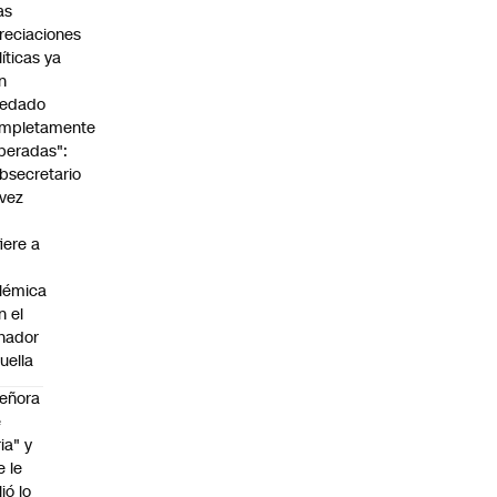
as
reciaciones
líticas ya
n
edado
mpletamente
peradas":
bsecretario
vez
fiere a
lémica
n el
nador
uella
eñora
e
ria" y
e le
lió lo