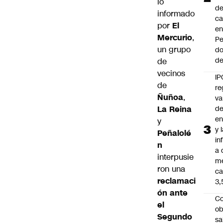
lo
de
informado
ca
por
El
e
Mercurio
,
Pe
un grupo
d
de
de
vecinos
IP
de
re
Ñuñoa
,
va
La Reina
de
en
y
y 
Peñalolé
in
n
a 
interpusie
m
ron una
ca
reclamaci
3
ón ante
Co
el
ob
Segundo
sa