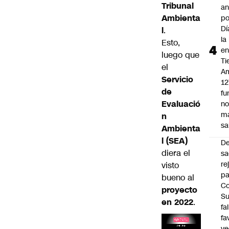
Tribunal
an
Ambienta
po
Dí
l
.
la
Esto,
e
luego que
Ti
el
Am
Servicio
12
de
fu
Evaluació
n
m
n
sa
Ambienta
l
(SEA)
D
diera el
sa
re
visto
pa
bueno al
Co
proyecto
S
en 2022
.
fa
fa
ve