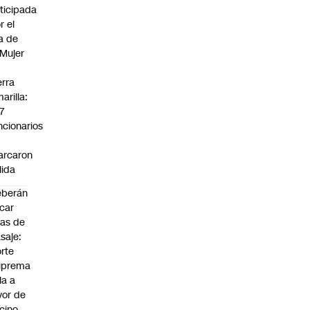
ticipada
r el
a de
 Mujer
n
erra
arilla:
7
ncionarios
o
arcaron
lida
eberán
car
jas de
saje:
rte
uprema
lla a
vor de
cino