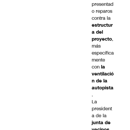
presentad
o reparos
contra la
estructur
a del
proyecto
,
más
específica
mente
con
la
ventilació
n de la
autopista
.
La
president
a de la
junta de
vecinos