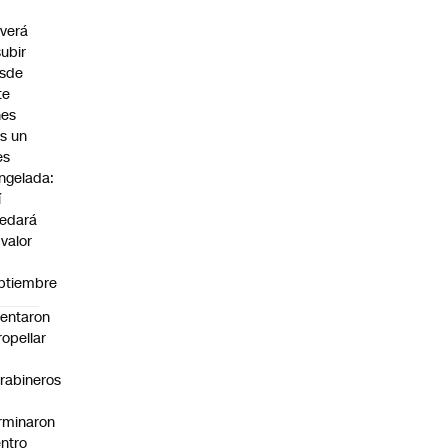
F
lverá
subir
sde
te
nes
as un
es
ngelada:
í
edará
 valor
ptiembre
tentaron
ropellar
rabineros
rminaron
ntro