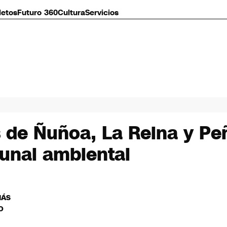
letos
Futuro 360
Cultura
Servicios
 de Ñuñoa, La Reina y Peñ
bunal ambiental
MÁS
O