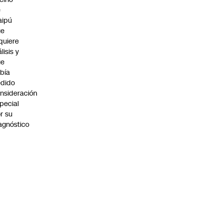
e
aipú
ue
quiere
álisis y
ue
bía
dido
nsideración
pecial
r su
agnóstico