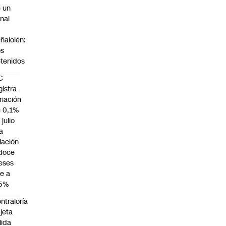
 un
nal
n
ñalolén:
os
tenidos
C
gistra
riación
 0,1%
 julio
la
flación
doce
eses
e a
,5%
ntraloría
jeta
lida