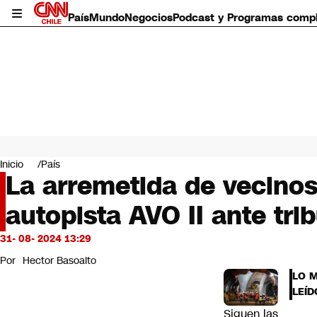
País
Mundo
Negocios
Podcast y Programas comp
País
Mundo
Inicio
País
Negocios
La arremetida de vecinos
Deportes
autopista AVO II ante tri
Programas completos
Cultura
Servicios
31- 08- 2024 13:29
Bits
Por
Hector Basoalto
CNN Data
LO 
CNN tiempo
LEÍD
Futuro 360
Siguen las
Opinión