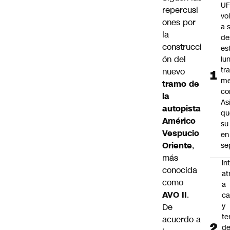
U
repercusi
vo
ones por
a 
la
de
construcci
es
ón del
lu
tr
nuevo
m
tramo de
co
la
As
autopista
qu
Américo
su
Vespucio
en
Oriente
,
se
más
In
conocida
at
como
a
AVO II
.
ca
y
De
te
acuerdo a
de