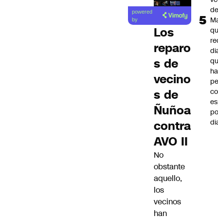
Lea el
d
powered
artículo
M
by
Los
q
re
reparo
di
s de
q
ha
vecino
pe
co
s de
es
Ñuñoa
po
di
contra
AVO II
No
obstante
aquello,
los
vecinos
han