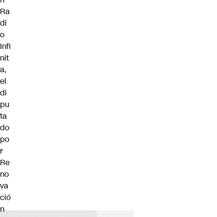
Ra
di
o
Infi
nit
a,
el
di
pu
ta
do
po
r
Re
no
va
ció
n