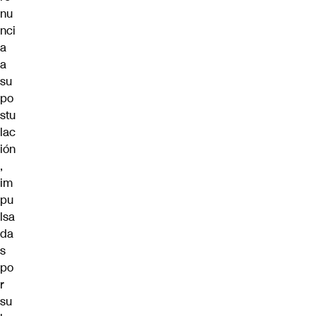
nu
nci
a
a
su
po
stu
lac
ión
,
im
pu
lsa
da
s
po
r
su