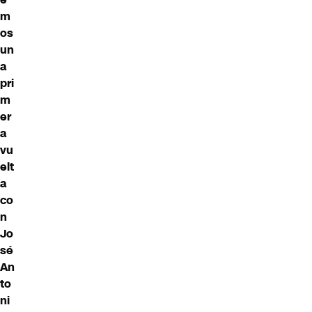
m
os
un
a
pri
m
er
a
vu
elt
a
co
n
Jo
sé
An
to
ni