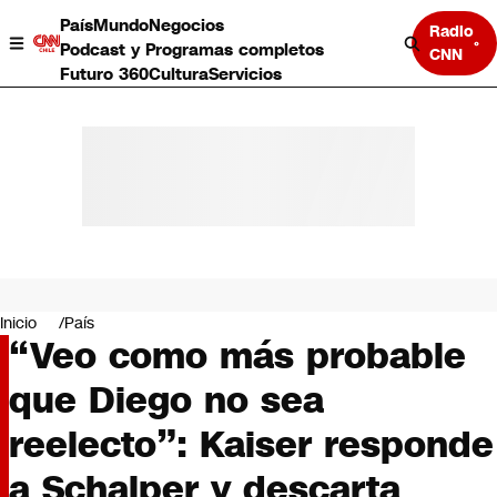
País
Mundo
Negocios
Radio
Podcast y Programas completos
CNN
Futuro 360
Cultura
Servicios
País
Mundo
Negocios
Inicio
País
“Veo como más probable
Deportes
Programas completos
que Diego no sea
Cultura
Servicios
reelecto”: Kaiser responde
Bits
CNN Data
a Schalper y descarta
CNN tiempo