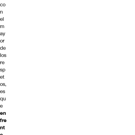
co
n
el
m
ay
or
de
los
re
sp
et
os,
es
qu
e
en
fre
nt
e