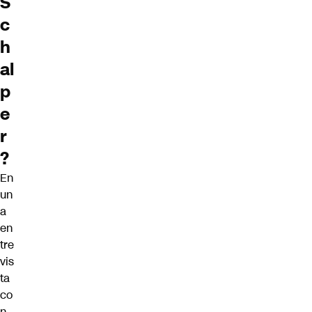
S
c
h
al
p
e
r
?
En
un
a
en
tre
vis
ta
co
n