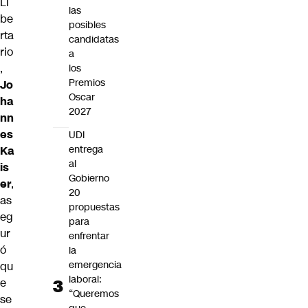
Li
las
be
posibles
rta
candidatas
rio
a
,
los
Premios
Jo
Oscar
ha
2027
nn
es
UDI
entrega
Ka
al
is
Gobierno
er
,
20
as
propuestas
eg
para
ur
enfrentar
ó
la
emergencia
qu
laboral:
e
“Queremos
se