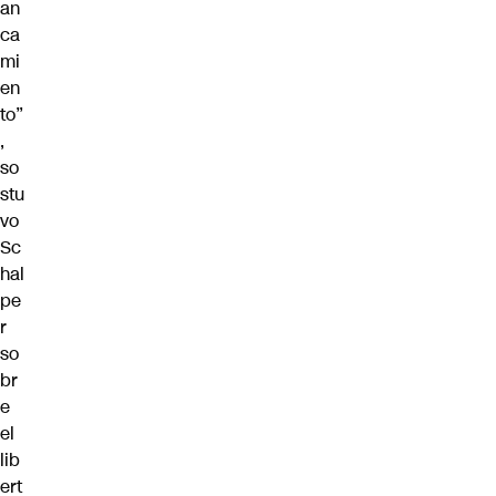
an
ca
mi
en
to”
,
so
stu
vo
Sc
hal
pe
r
so
br
e
el
lib
ert