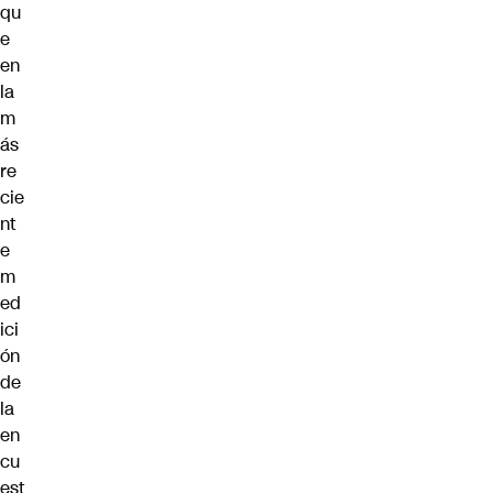
qu
e
en
la
m
ás
re
cie
nt
e
m
ed
ici
ón
de
la
en
cu
est