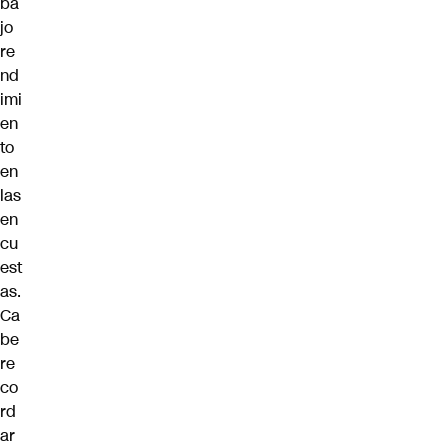
ba
jo
re
nd
imi
en
to
en
las
en
cu
est
as.
Ca
be
re
co
rd
ar