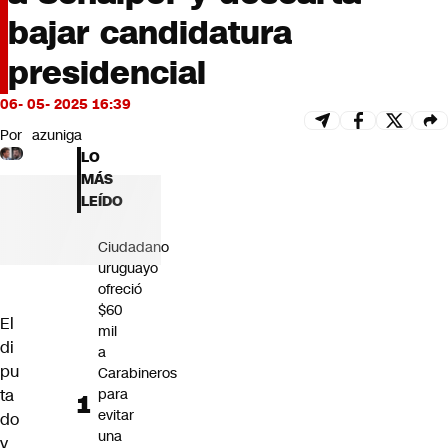
Futuro 360
bajar candidatura
Opinión
presidencial
06- 05- 2025 16:39
Por
azuniga
LO
MÁS
LEÍDO
Ciudadano
uruguayo
ofreció
$60
El
mil
di
a
pu
Carabineros
ta
para
evitar
do
una
y