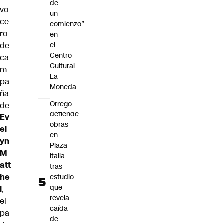
de
vo
un
ce
comienzo”
ro
en
de
el
Centro
ca
Cultural
m
La
pa
Moneda
ña
Orrego
de
defiende
Ev
obras
el
en
yn
Plaza
M
Italia
att
tras
he
estudio
que
i
,
revela
el
caída
pa
de