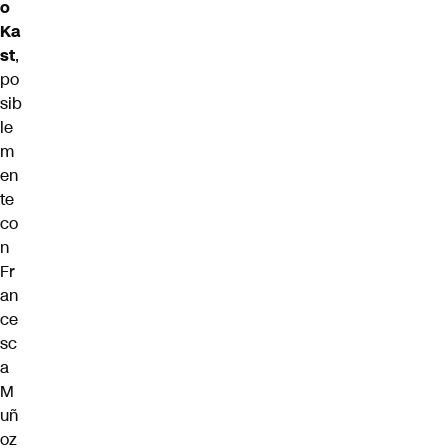
o
Ka
st
,
po
sib
le
m
en
te
co
n
Fr
an
ce
sc
a
M
uñ
oz