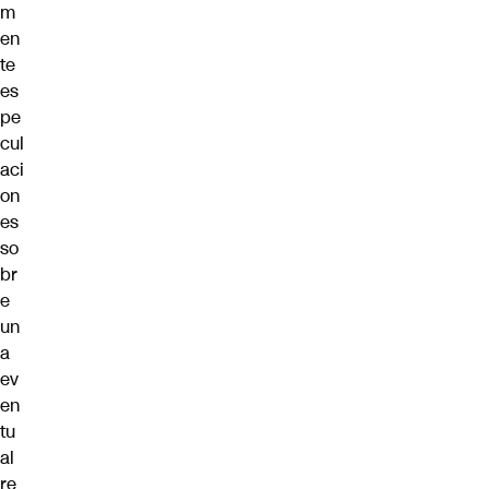
m
en
te
es
pe
cul
aci
on
es
so
br
e
un
a
ev
en
tu
al
re