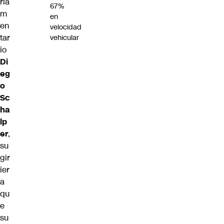
rla
67%
m
en
en
velocidad
tar
vehicular
io
Di
eg
o
Sc
ha
lp
er
,
su
gir
ier
a
qu
e
su