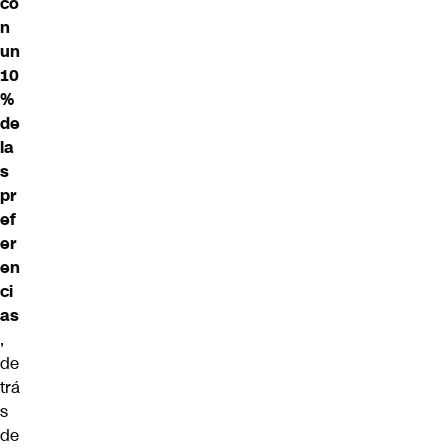
co
n
un
10
%
de
la
s
pr
ef
er
en
ci
as
,
de
trá
s
de