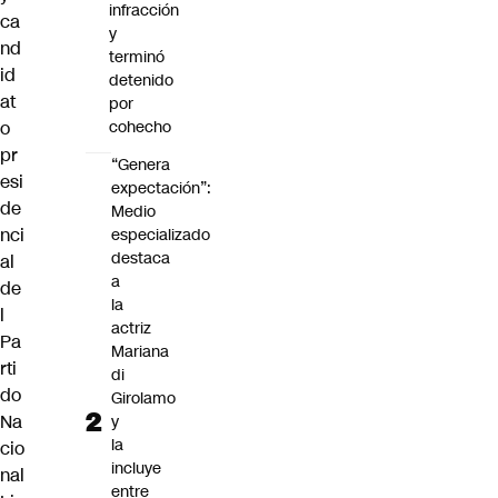
infracción
ca
y
nd
terminó
id
detenido
at
por
o
cohecho
pr
“Genera
esi
expectación”:
de
Medio
nci
especializado
destaca
al
a
de
la
l
actriz
Pa
Mariana
rti
di
do
Girolamo
Na
y
la
cio
incluye
nal
entre