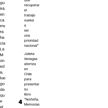
que
gu
recuperar
irá
el
en
trabajo
ca
vuelva
a
rre
ser
ra
una
ha
prioridad
cia
nacional”
La
Julieta
M
Venegas
on
aterriza
ed
en
a,
Chile
lue
para
go
presentar
de
su
libro
qu
“Norteña.
e
Memorias
el