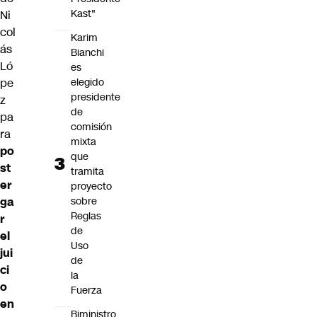
Kast"
Ni
col
Karim
ás
Bianchi
Ló
es
elegido
pe
presidente
z
de
pa
comisión
ra
mixta
po
que
st
tramita
er
proyecto
sobre
ga
Reglas
r
de
el
Uso
jui
de
ci
la
o
Fuerza
en
Biministro