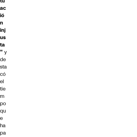
tu
ac
ió
n
inj
us
ta
”
y
de
sta
có
el
tie
m
po
qu
e
ha
pa