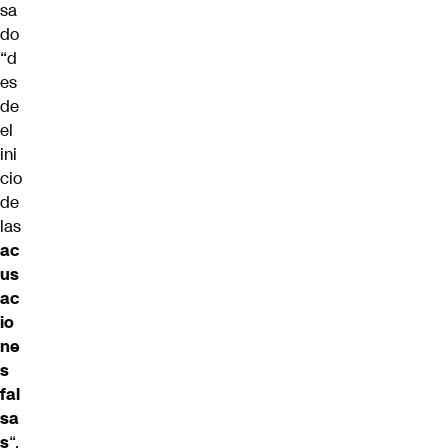
sa
do
“d
es
de
el
ini
cio
de
las
ac
us
ac
io
ne
s
fal
sa
s
“,