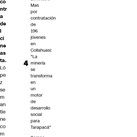
co
Mas
ntr
por
a
contratación
de
de
l
196
jóvenes
ci
en
ne
Collahuasi:
as
"La
ta.
minería
Ló
se
pe
transforma
z
en
un
se
motor
m
de
an
desarrollo
tie
social
ne
para
co
Tarapacá"
m