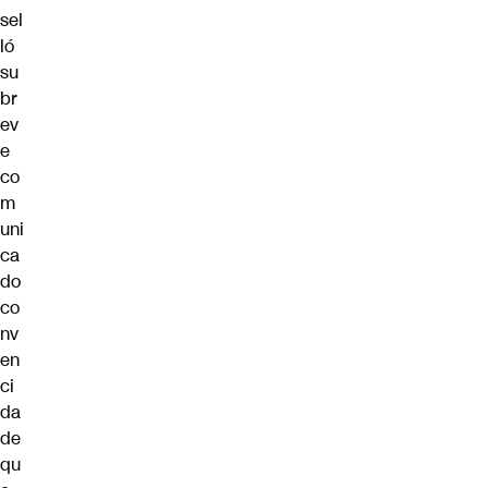
sel
ló
su
br
ev
e
co
m
uni
ca
do
co
nv
en
ci
da
de
qu