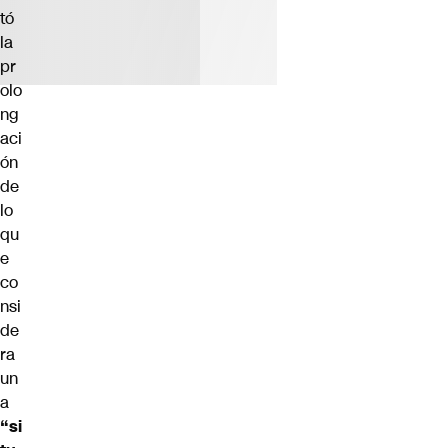
tó
la
pr
olo
ng
aci
ón
de
lo
qu
e
co
nsi
de
ra
un
a
“si