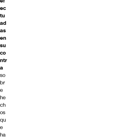
ef
ec
tu
ad
as
en
su
co
ntr
a
so
br
e
he
ch
os
qu
e
ha