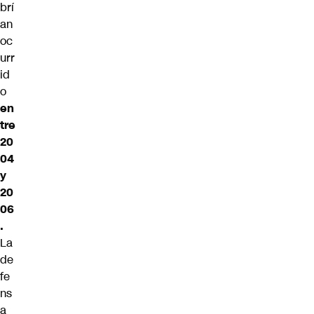
brí
an
oc
urr
id
o
en
tre
20
04
y
20
06
.
La
de
fe
ns
a