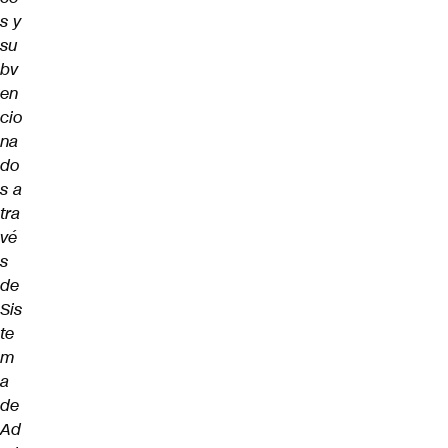
s y
su
bv
en
cio
na
do
s a
tra
vé
s
de
Sis
te
m
a
de
Ad