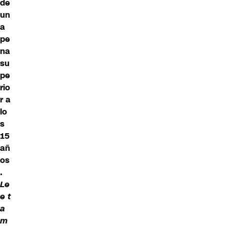
de
un
a
pe
na
su
pe
rio
r a
lo
s
15
añ
os
.
Le
e t
a
m