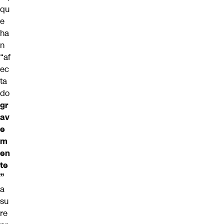
qu
e
ha
n
“af
ec
ta
do
gr
av
e
m
en
te
”
a
su
re