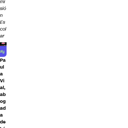
mi
sió
n
Es
col
ar
Pa
ul
a
Vi
al,
ab
og
ad
a
de