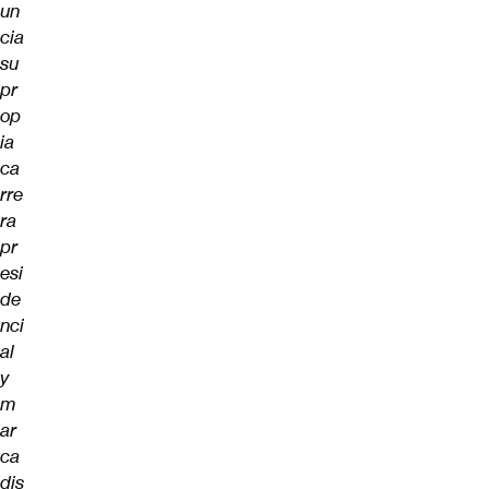
un
cia
su
pr
op
ia
ca
rre
ra
pr
esi
de
nci
al
y
m
ar
ca
dis