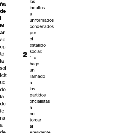
los
ña
indultos
de
a
l
uniformados
M
condenados
ar
por
el
ac
estallido
ep
social:
tó
"Le
la
hago
sol
un
icit
llamado
ud
a
los
de
partidos
la
oficialistas
de
a
fe
no
ns
torear
a
al
de
Presidente