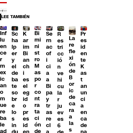
LEE TAMBIÉN
Inf
Bi
Sc
K
Se
Pr
R
La
lu
mi
ha
ar
rn
es
es
re
en
ni
lp
im
ac
id
tri
fle
ce
st
er
Bi
of
en
cc
xi
r
ro
y
an
i
te
ió
ón
m
M
el
ch
ci
K
n
de
ex
as
de
i
a
as
ve
B
ic
po
ba
es
a
t
hi
or
an
r
te
el
Bi
an
cu
ic
o
co
so
eg
pa
un
la
de
m
nt
br
id
y
ci
r
ca
ue
ra
e
o
tr
a
ju
ra
re
ta
lo
pr
as
en
ev
a
ba
ci
s
es
re
ca
es
la
le
ón
in
id
cl
de
6
s
ad
de
du
en
a
na
de