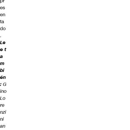
pr
es
en
ta
do
.
Le
e t
a
m
bi
én
:
G
ino
Lo
re
nzi
ni
an