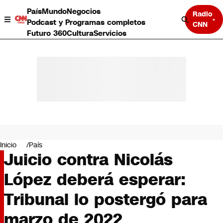
País
Mundo
Negocios
Radio
Podcast y Programas completos
CNN
Futuro 360
Cultura
Servicios
País
Mundo
Negocios
Inicio
País
Juicio contra Nicolás
Deportes
Programas completos
López deberá esperar:
Cultura
Servicios
Tribunal lo postergó para
Bits
CNN Data
marzo de 2022
CNN tiempo