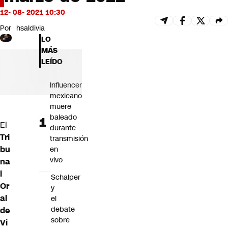
Futuro 360
12- 08- 2021 10:30
Opinión
Por
hsaldivia
LO
MÁS
LEÍDO
Influencer
mexicano
muere
baleado
El
durante
Tri
transmisión
bu
en
vivo
na
l
Schalper
Or
y
al
el
debate
de
sobre
Vi