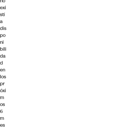
no
exi
stí
a
dis
po
ni
bili
da
d
en
los
pr
óxi
m
os
6
m
es