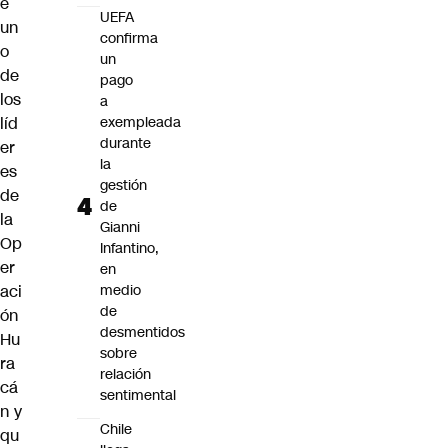
e
UEFA
un
confirma
o
un
de
pago
los
a
líd
exempleada
durante
er
la
es
gestión
de
de
la
Gianni
Op
Infantino,
er
en
aci
medio
de
ón
desmentidos
Hu
sobre
ra
relación
cá
sentimental
n
y
Chile
qu