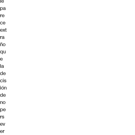
le
pa
re
ce
ext
ra
ño
qu
e
la
de
cis
ión
de
no
pe
rs
ev
er