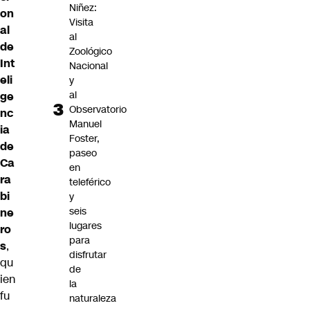
Niñez:
on
Visita
al
al
de
Zoológico
Int
Nacional
eli
y
al
ge
Observatorio
nc
Manuel
ia
Foster,
de
paseo
Ca
en
ra
teleférico
bi
y
seis
ne
lugares
ro
para
s
,
disfrutar
qu
de
ien
la
fu
naturaleza