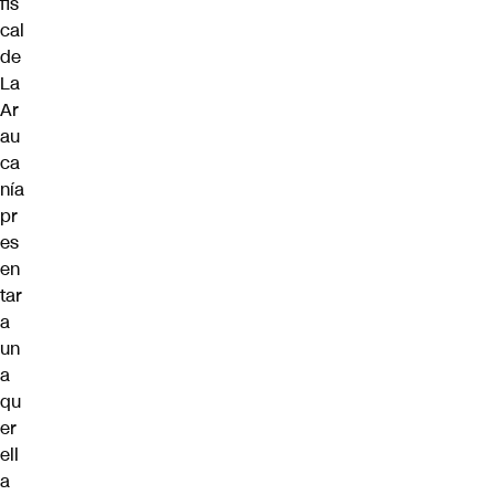
fis
cal
de
La
Ar
au
ca
nía
pr
es
en
tar
a
un
a
qu
er
ell
a