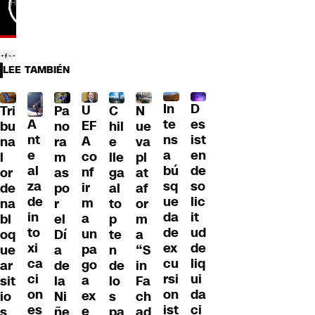
LEE TAMBIÉN
D
In
U
Tri
Pa
C
N
A
es
te
EF
bu
no
hil
ue
nt
ist
ns
A
na
ra
e
va
e
en
a
co
l
m
lle
pl
al
de
bú
nf
or
as
ga
at
za
so
sq
ir
de
po
al
af
de
lic
ue
m
na
r
to
or
in
it
da
a
bl
el
p
m
to
ud
de
un
oq
Dí
te
a
xi
de
ex
pa
ue
a
n
“S
ca
liq
cu
go
ar
de
de
in
ci
ui
rsi
a
sit
la
lo
Fa
on
da
on
ex
io
Ni
s
ch
es
ci
ist
e
s
ñe
pa
ad