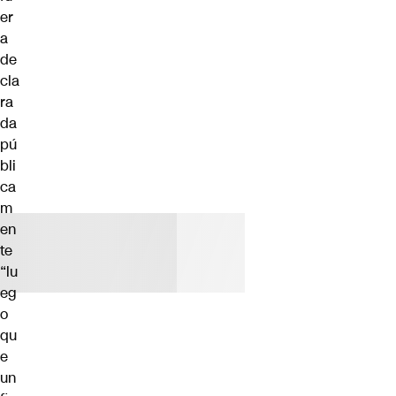
er
a
de
cla
ra
da
pú
bli
ca
m
en
te
“lu
eg
o
qu
e
un