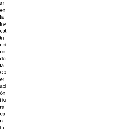
ar
en
la
inv
est
ig
aci
ón
de
la
Op
er
aci
ón
Hu
ra
cá
n
fu