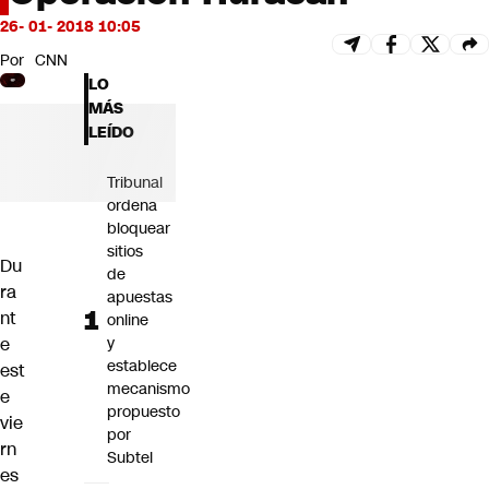
Futuro 360
26- 01- 2018 10:05
Opinión
Por
CNN
LO
MÁS
LEÍDO
Tribunal
ordena
bloquear
sitios
Du
de
ra
apuestas
nt
online
e
y
establece
est
mecanismo
e
propuesto
vie
por
rn
Subtel
es