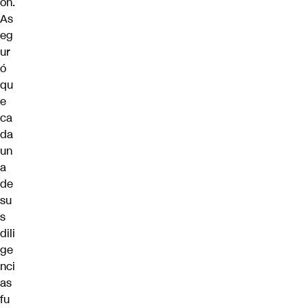
ón.
As
eg
ur
ó
qu
e
ca
da
un
a
de
su
s
dili
ge
nci
as
fu