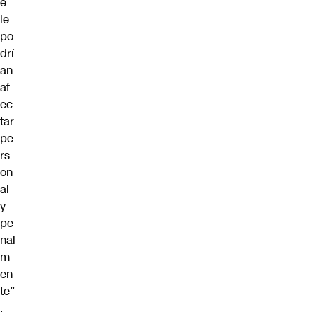
e
le
po
drí
an
af
ec
tar
pe
rs
on
al
y
pe
nal
m
en
te”
.