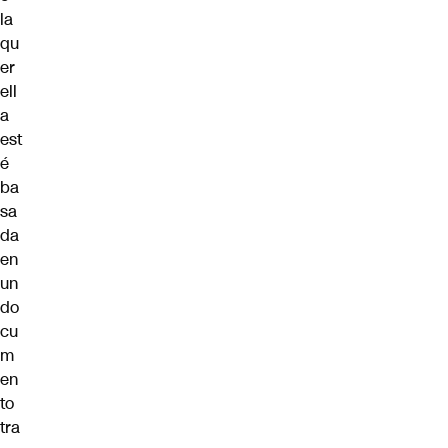
la
qu
er
ell
a
est
é
ba
sa
da
en
un
do
cu
m
en
to
tra