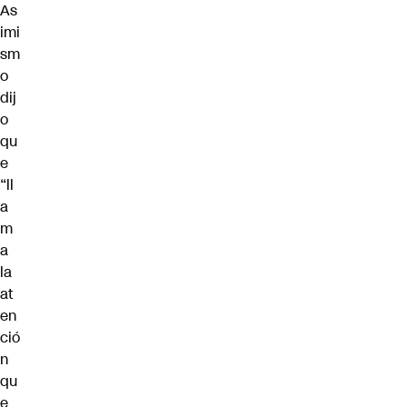
As
imi
sm
o
dij
o
qu
e
“ll
a
m
a
la
at
en
ció
n
qu
e