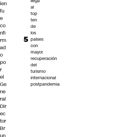
llega
ien
al
fu
top
e
ten
co
de
nfi
los
países
rm
con
ad
mayor
o
recuperación
po
del
r
turismo
el
internacional
Ge
postpandemia
ne
ral
Dir
ec
tor
Br
un