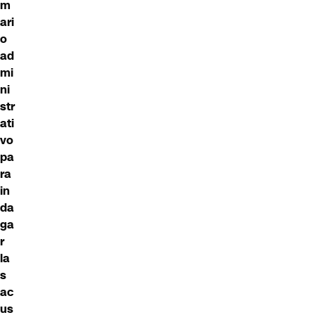
m
ari
o
ad
mi
ni
str
ati
vo
pa
ra
in
da
ga
r
la
s
ac
us