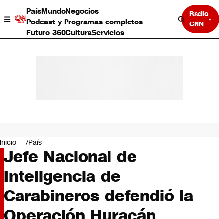
País
Mundo
Negocios
Radio
Podcast y Programas completos
CNN
Futuro 360
Cultura
Servicios
País
Mundo
Negocios
Inicio
País
Jefe Nacional de
Deportes
Programas completos
Inteligencia de
Cultura
Servicios
Carabineros defendió la
Bits
CNN Data
Operación Huracán
CNN tiempo