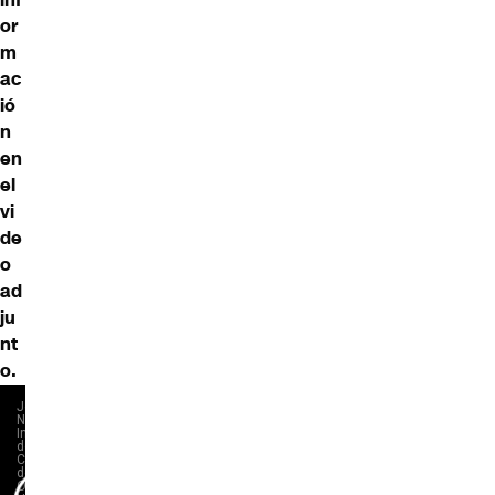
or
m
ac
ió
n
en
el
vi
de
o
ad
ju
nt
o.