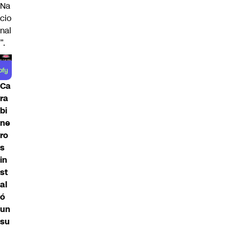
Na
cio
nal
”.
Ca
ra
bi
ne
ro
s
in
st
al
ó
un
su