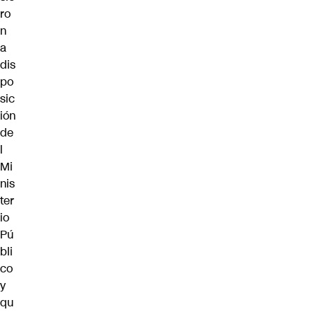
ro
n
a
dis
po
sic
ión
de
l
Mi
nis
ter
io
Pú
bli
co
y
qu