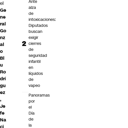
Ante
el
alza
Ge
de
ne
intoxicaciones:
ral
Diputados
Go
buscan
nz
exigir
cierres
al
de
o
seguridad
Bl
infantil
u
en
Ro
líquidos
drí
de
gu
vapeo
ez
Panoramas
,
por
Je
el
fe
Día
de
Na
la
ci