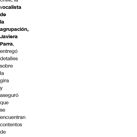
v
ocalista
de
la
agrupación,
Javiera
Parra
,
entregó
detalles
sobre
la
gira
y
aseguró
que
se
encuentran
contentos
de