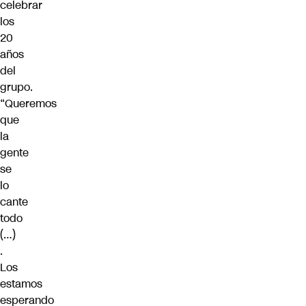
celebrar
los
20
años
del
grupo.
“Queremos
que
la
gente
se
lo
cante
todo
(…)
.
Los
estamos
esperando