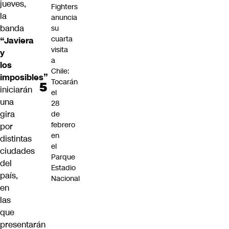
jueves,
Fighters
la
anuncia
banda
su
cuarta
“Javiera
visita
y
a
los
Chile:
imposibles”
Tocarán
iniciarán
el
una
28
gira
de
febrero
por
en
distintas
el
ciudades
Parque
del
Estadio
país,
Nacional
en
las
que
presentarán