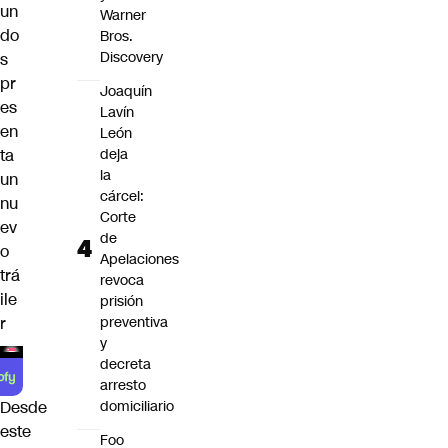
un
Warner
do
Bros.
Discovery
s
pr
Joaquín
es
Lavín
en
León
ta
deja
la
un
cárcel:
nu
Corte
ev
de
o
Apelaciones
trá
revoca
ile
prisión
r
preventiva
y
decreta
arresto
domiciliario
Desde
este
Foo