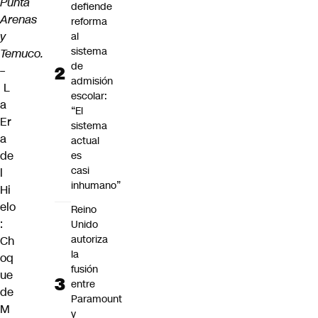
Punta
defiende
Arenas
reforma
y
al
sistema
Temuco.
de
–
admisión
L
escolar:
a
“El
Er
sistema
a
actual
de
es
casi
l
inhumano”
Hi
elo
Reino
:
Unido
autoriza
Ch
la
oq
fusión
ue
entre
de
Paramount
M
y