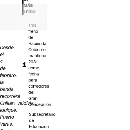
Futuro 360
MÁS
Opinión
LEÍDO
Tras
freno
de
Hacienda,
Desde
Gobierno
el
mantiene
4
2031
de
como
fecha
febrero,
para
la
corredores
banda
del
recorrerá
Gran
Chillán, Valdivia,
Concepción
Iquique,
Subsecretario
Puerto
de
Varas,
Educación