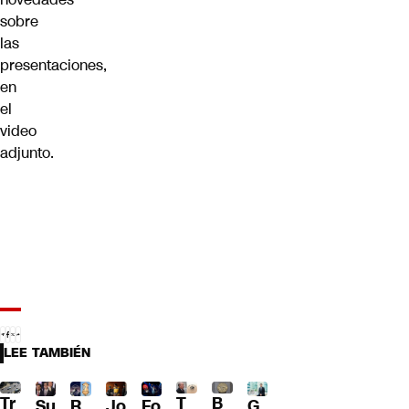
sobre
las
presentaciones,
en
el
video
adjunto.
LEE TAMBIÉN
Tr
T
B
Su
R
Jo
G
Fo