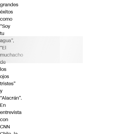
grandes
éxitos
como
“Soy
tu
agua”,
“El
muchacho
de
los
ojos
tristes”
y
“Alacrán”.
En
entrevista
con
CNN
Chile, la