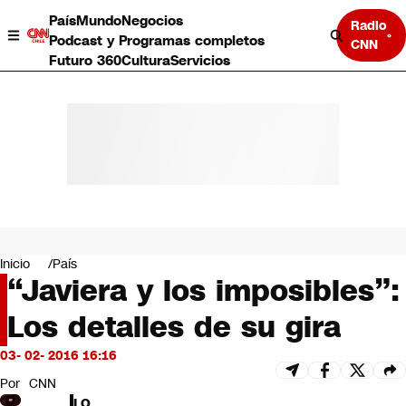
País
Mundo
Negocios
Radio
Podcast y Programas completos
CNN
Futuro 360
Cultura
Servicios
País
Mundo
Negocios
Inicio
País
“Javiera y los imposibles”:
Deportes
Programas completos
Los detalles de su gira
Cultura
Servicios
03- 02- 2016 16:16
Bits
CNN Data
Por
CNN
CNN tiempo
LO