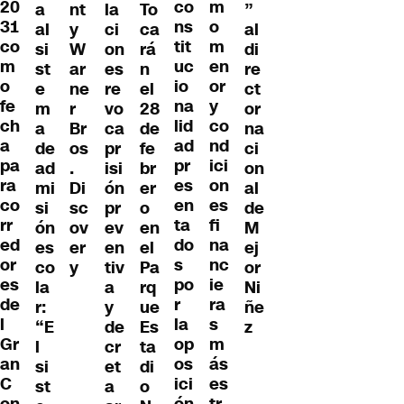
20
co
m
a
nt
la
”
To
31
ns
o
al
y
ci
al
ca
co
tit
m
si
W
on
di
rá
m
uc
en
st
ar
es
re
n
o
io
or
e
ne
re
ct
el
fe
na
y
m
r
vo
or
28
ch
lid
co
a
Br
ca
na
de
a
ad
nd
de
os
pr
ci
fe
pa
pr
ici
ad
.
isi
on
br
ra
es
on
mi
Di
ón
al
er
co
en
es
si
sc
pr
de
o
rr
ta
fi
ón
ov
ev
M
en
ed
do
na
es
er
en
ej
el
or
s
nc
co
y
tiv
or
Pa
es
po
ie
la
a
Ni
rq
de
r
ra
r:
y
ñe
ue
l
la
s
“E
de
z
Es
Gr
op
m
l
cr
ta
an
os
ás
si
et
di
C
ici
es
st
a
o