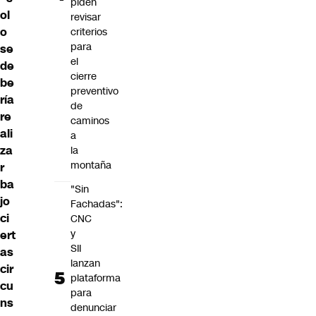
piden
ol
revisar
o
criterios
para
se
el
de
cierre
be
preventivo
ría
de
re
caminos
ali
a
za
la
montaña
r
ba
"Sin
jo
Fachadas":
ci
CNC
y
ert
SII
as
lanzan
cir
plataforma
cu
para
ns
denunciar