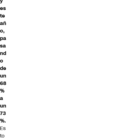
y
es
te
añ
o,
pa
sa
nd
o
de
un
68
%
a
un
73
%.
Es
to