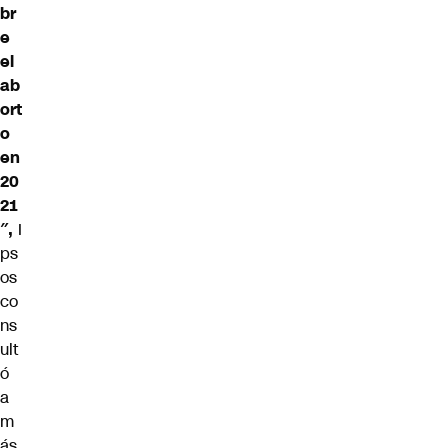
br
e
el
ab
ort
o
en
20
21
″,
I
ps
os
co
ns
ult
ó
a
m
ás