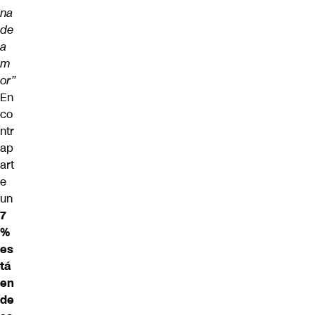
na
de
a
m
or”
En
co
ntr
ap
art
e
un
7
%
es
tá
en
de