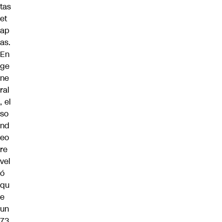
tas
et
ap
as.
En
ge
ne
ral
, el
so
nd
eo
re
vel
ó
qu
e
un
73