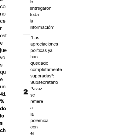
le
co
entregaron
no
toda
ce
la
información"
r
est
"Las
e
apreciaciones
jue
políticas ya
han
ve
quedado
s,
completamente
qu
superadas":
e
Subsecretario
un
Pavez
41
se
%
refiere
a
de
la
lo
polémica
s
con
ch
el