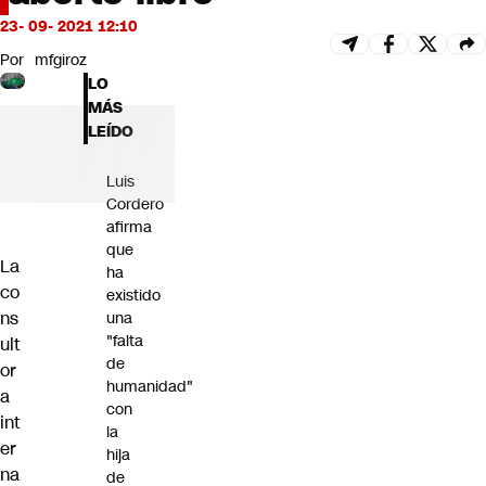
Futuro 360
23- 09- 2021 12:10
Opinión
Por
mfgiroz
LO
MÁS
LEÍDO
Luis
Cordero
afirma
que
La
ha
co
existido
ns
una
"falta
ult
de
or
humanidad"
a
con
int
la
er
hija
na
de