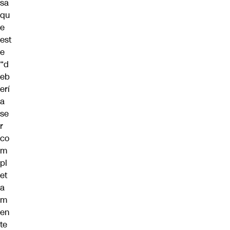
sa
qu
e
est
e
“d
eb
erí
a
se
r
co
m
pl
et
a
m
en
te