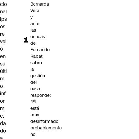
cio
Bernarda
Vera
nal
y
Ips
ante
os
las
re
críticas
vel
de
ó
Fernando
en
Rabat
sobre
su
la
últi
gestión
m
del
o
caso
inf
responde:
or
"Él
m
está
muy
e,
desinformado,
da
probablemente
do
no
a