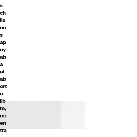
s
ch
ile
no
s
ap
oy
ab
a
el
ab
ort
o
lib
re,
mi
en
tra