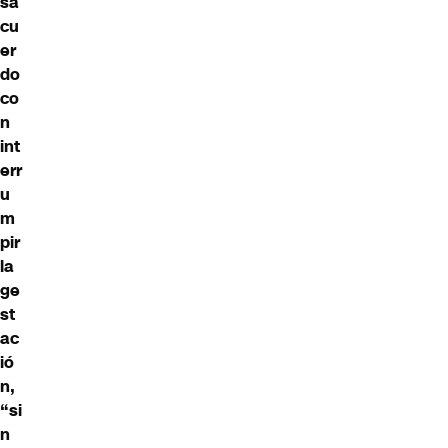
sa
cu
er
do
co
n
int
err
u
m
pir
la
ge
st
ac
ió
n,
“si
n