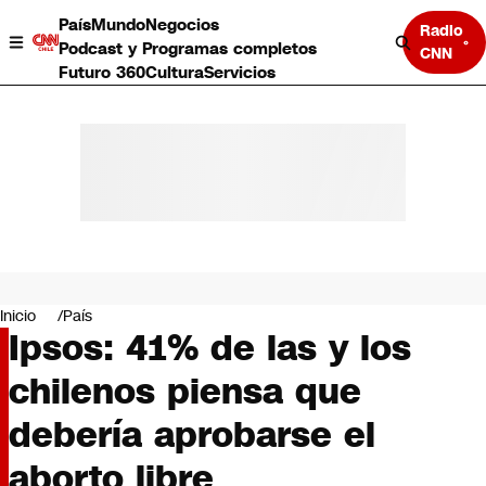
País
Mundo
Negocios
Radio
Podcast y Programas completos
CNN
Futuro 360
Cultura
Servicios
País
Mundo
Negocios
Inicio
País
Ipsos: 41% de las y los
Deportes
Programas completos
chilenos piensa que
Cultura
Servicios
debería aprobarse el
Bits
CNN Data
aborto libre
CNN tiempo