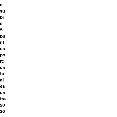
o
su
bi
ó
5
pu
nt
os
po
rc
en
tu
al
es
en
tre
20
20