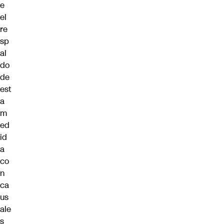
e
el
re
sp
al
do
de
est
a
m
ed
id
a
co
n
ca
us
ale
s