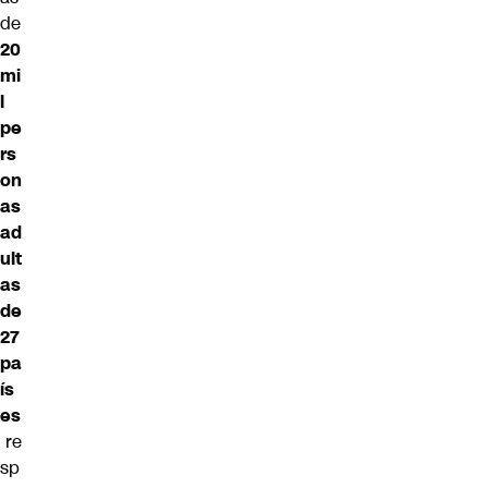
de
20
mi
l
pe
rs
on
as
ad
ult
as
de
27
pa
ís
es
re
sp