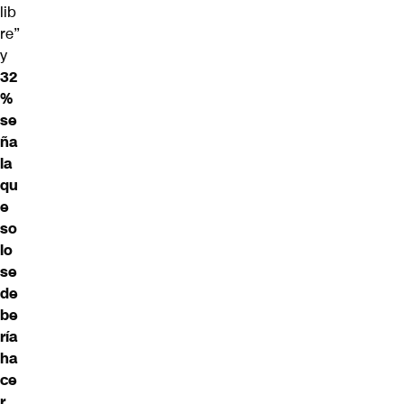
lib
re”
y
32
%
se
ña
la
qu
e
so
lo
se
de
be
ría
ha
ce
r