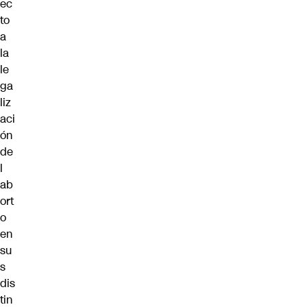
ec
to
a
la
le
ga
liz
aci
ón
de
l
ab
ort
o
en
su
s
dis
tin