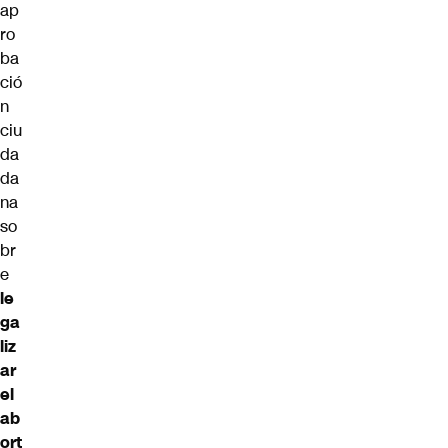
ap
ro
ba
ció
n
ciu
da
da
na
so
br
e
le
ga
liz
ar
el
ab
ort