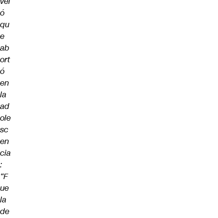
vel
ó
qu
e
ab
ort
ó
en
la
ad
ole
sc
en
cia
:
“F
ue
la
de