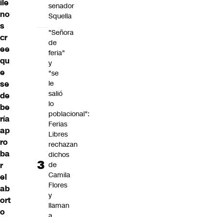
ile
senador
no
Squella
s
"Señora
cr
de
ee
feria"
qu
y
e
"se
le
se
salió
de
lo
be
poblacional":
ría
Ferias
ap
Libres
ro
rechazan
ba
dichos
de
r
Camila
el
Flores
ab
y
ort
llaman
o
a