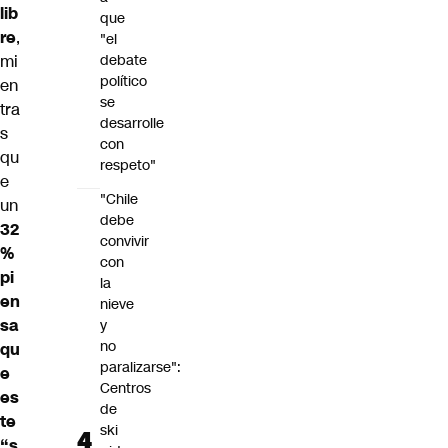
lib
que
re
,
"el
debate
mi
político
en
se
tra
desarrolle
s
con
qu
respeto"
e
"Chile
un
debe
32
convivir
%
con
pi
la
en
nieve
sa
y
no
qu
paralizarse":
e
Centros
es
de
te
ski
“s