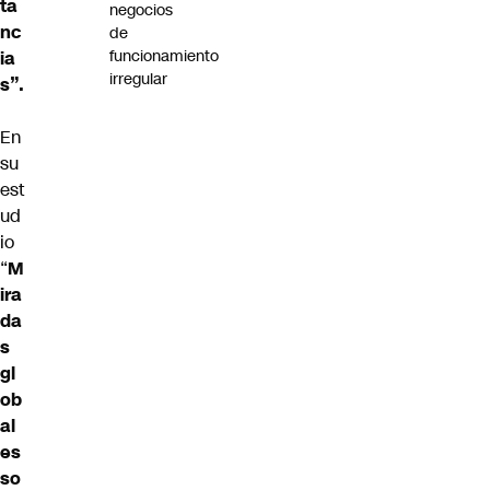
ta
negocios
nc
de
funcionamiento
ia
irregular
s”.
En
su
est
ud
io
“
M
ira
da
s
gl
ob
al
es
so