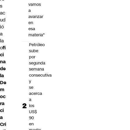
vamos
s
a
ac
avanzar
ud
en
ió
esa
a
materia"
la
Petróleo
o
fi
sube
ci
por
na
segunda
de
semana
la
consecutiva
y
De
se
m
acerca
oc
a
ra
los
ci
US$
a
90
Cri
en