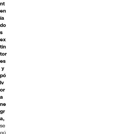
nt
en
ía
do
s
ex
tin
tor
es
y
pó
lv
or
a
ne
gr
a,
se
gú