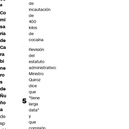
de
ª
incautación
Co
de
mi
400
sa
kilos
ría
de
cocaína
de
Ca
Revisión
ra
del
bi
estatuto
ne
administrativo:
Ministro
ro
Quiroz
s
dice
de
que
Ñu
"tiene
ño
larga
a
data"
de
y
que
sp
comisión