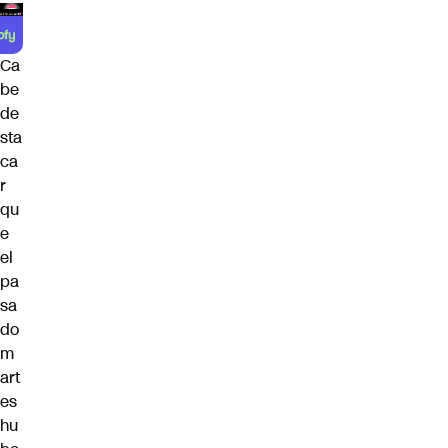
Ca
be
de
sta
ca
r
qu
e
el
pa
sa
do
m
art
es
hu