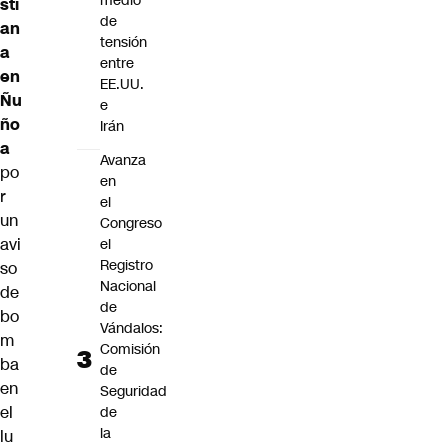
medio
sti
de
an
tensión
a
entre
en
EE.UU.
Ñu
e
ño
Irán
a
Avanza
po
en
r
el
un
Congreso
avi
el
Registro
so
Nacional
de
de
bo
Vándalos:
m
Comisión
ba
de
en
Seguridad
el
de
la
lu