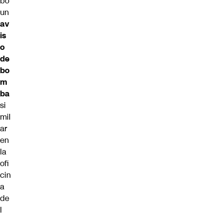
bo
un
av
is
o
de
bo
m
ba
si
mil
ar
en
la
ofi
cin
a
de
l