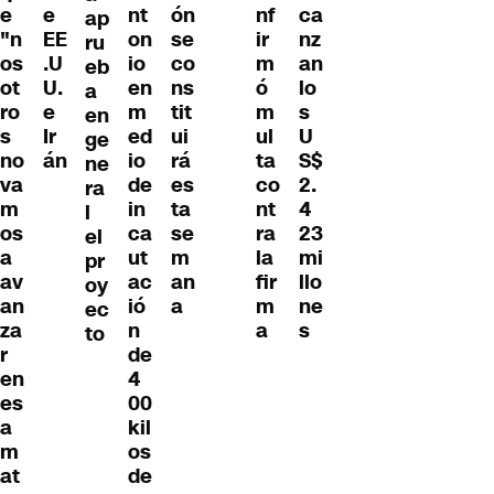
e
nt
ón
nf
ca
e
ap
"n
on
se
ir
nz
EE
ru
os
io
co
m
an
.U
eb
ot
en
ns
ó
lo
U.
a
ro
m
tit
m
s
e
en
s
ed
ui
ul
U
Ir
ge
no
io
rá
ta
S$
án
ne
va
de
es
co
2.
ra
m
in
ta
nt
4
l
os
ca
se
ra
23
el
a
ut
m
la
mi
pr
av
ac
an
fir
llo
oy
an
ió
a
m
ne
ec
za
n
a
s
to
r
de
en
4
es
00
a
kil
m
os
at
de