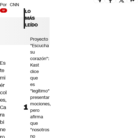
Por
CNN
Futuro 360
LO
Opinión
MÁS
LEÍDO
Proyecto
"Escucha
su
corazón":
Es
Kast
te
dice
mi
que
es
ér
"legítimo"
col
presentar
es,
mociones,
Ca
pero
ra
afirma
bi
que
ne
"nosotros
no
ro