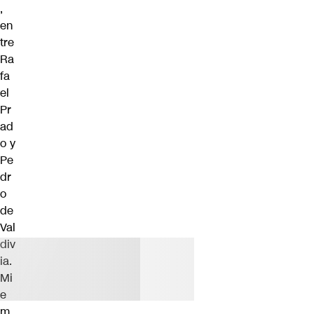
,
en
tre
Ra
fa
el
Pr
ad
o y
Pe
dr
o
de
Val
div
ia.
Mi
e
m