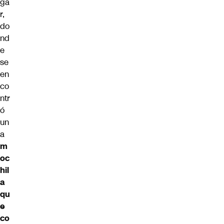
ga
r,
do
nd
e
se
en
co
ntr
ó
un
a
m
oc
hil
a
qu
e
co