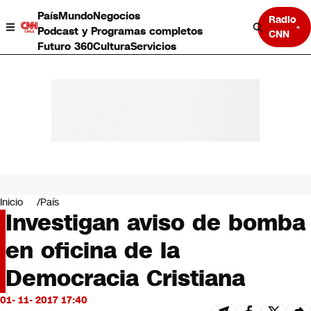
País
Mundo
Negocios
Radio
Podcast y Programas completos
CNN
Futuro 360
Cultura
Servicios
País
Mundo
Negocios
Inicio
País
Investigan aviso de bomba
Deportes
Programas completos
en oficina de la
Cultura
Servicios
Democracia Cristiana
Bits
CNN Data
01- 11- 2017 17:40
CNN tiempo