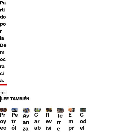
Pa
rti
do
po
r
la
De
m
oc
ra
ci
a.
LEE TAMBIÉN
Pr
C
R
E
C
Pe
Av
Te
oy
ar
ev
m
od
tr
an
rr
ec
ab
isi
pr
el
ól
za
e