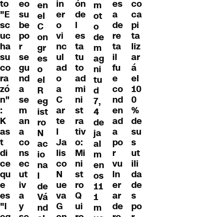
to
in
ón
es
co
eo
en
m
"E
er
de
a
ca
su
el
ot
sc
o
l
de
pi
be
C
o
uc
vi
es
re
ta
po
on
de
ha
nc
ta
ta
liz
r
gr
m
su
ul
tu
il
ar
se
es
ag
co
ad
to
fu
á
gu
o
ni
ra
o
ad
e
el
nd
el
tu
zó
a
mi
co
10
a
R
d
n"
C
ni
nd
0
se
eg
7,
:
ar
st
en
%
m
ist
4
K
te
ra
ad
de
an
ro
de
as
l
tiv
a
su
a
N
ja
t
Ja
o:
po
s
co
ac
al
di
lis
Mi
r
ut
ns
io
m
ce
co
ni
vu
ili
ec
na
en
qu
N
st
ln
da
ut
l
os
e
ue
ro
er
de
iv
de
11
es
va
Q
ar
s
a
Vá
1
"l
G
ui
de
po
y
nd
m