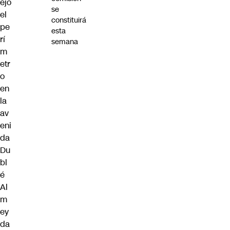
ejó
se
el
constituirá
pe
esta
rí
semana
m
etr
o
en
la
av
eni
da
Du
bl
é
Al
m
ey
da