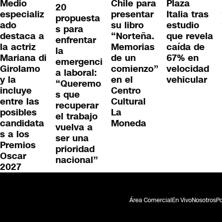
Medio
Chile para
Plaza
20
especializ
presentar
Italia tras
propuesta
ado
su libro
estudio
s para
destaca a
“Norteña.
que revela
enfrentar
la actriz
Memorias
caída de
la
Mariana di
de un
67% en
emergenci
Girolamo
comienzo”
velocidad
a laboral:
y la
en el
vehicular
“Queremo
incluye
Centro
s que
entre las
Cultural
recuperar
posibles
La
el trabajo
candidata
Moneda
vuelva a
s a los
ser una
Premios
prioridad
Oscar
nacional”
2027
Área Comercial
En Vivo
Nosotros
Po