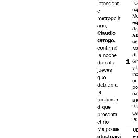
intendent
“G
ex
e
Me
metropolit
es
ano,
de
Claudio
a l
Orrego,
ac
confirmó
Ma
la noche
di
Gi
de este
y l
jueves
in
que
en
debido a
po
la
ca
turbierda
a 
d que
Pr
Os
presenta
20
el río
Maipo
se
UD
efectuará
en