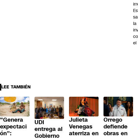
ir
Es
sa
la
in
co
el
LEE TAMBIÉN
“Genera
Julieta
Orrego
UDI
expectaci
Venegas
defiende
entrega al
ón”:
aterriza en
obras en
Gobierno