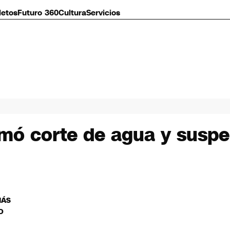
letos
Futuro 360
Cultura
Servicios
mó corte de agua y suspe
MÁS
O