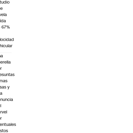
tudio
ue
vela
ída
e 67%
n
locidad
hicular
na
erella
r
esuntas
rmas
lsas y
na
nuncia
l
rvel
r
entuales
stos