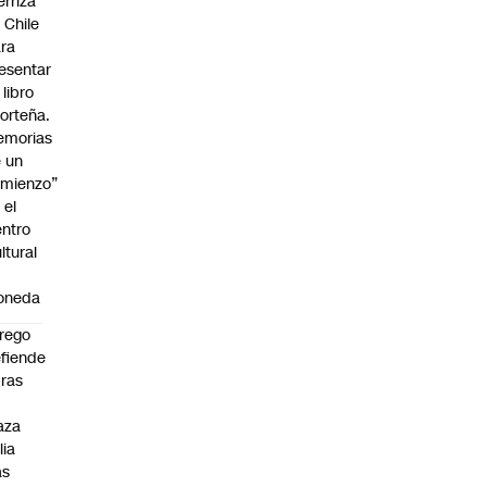
erriza
 Chile
ra
esentar
 libro
orteña.
emorias
 un
mienzo”
 el
ntro
ltural
a
oneda
rego
fiende
ras
n
aza
lia
as