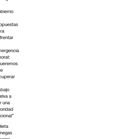
bierno
0
opuestas
ra
frentar
ergencia
boral:
Queremos
ue
cuperar
abajo
elva a
r una
ioridad
cional”
lieta
enegas