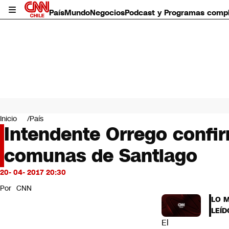
País
Mundo
Negocios
Podcast y Programas comp
País
Mundo
Inicio
País
Negocios
Intendente Orrego confir
Deportes
comunas de Santiago
Programas completos
Cultura
Servicios
20- 04- 2017 20:30
Bits
Por
CNN
CNN Data
LO 
CNN tiempo
LEÍD
Futuro 360
El
Opinión