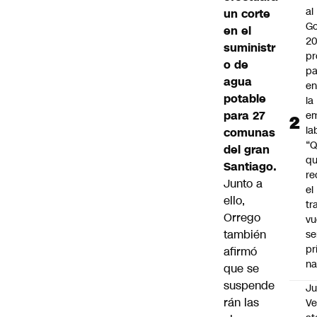
al
un corte
Go
en el
2
suministr
pr
o de
pa
agua
en
potable
la
para 27
em
la
comunas
“
del gran
q
Santiago.
re
Junto a
el
ello,
tr
Orrego
vu
también
se
pr
afirmó
na
que se
suspende
Ju
rán las
V