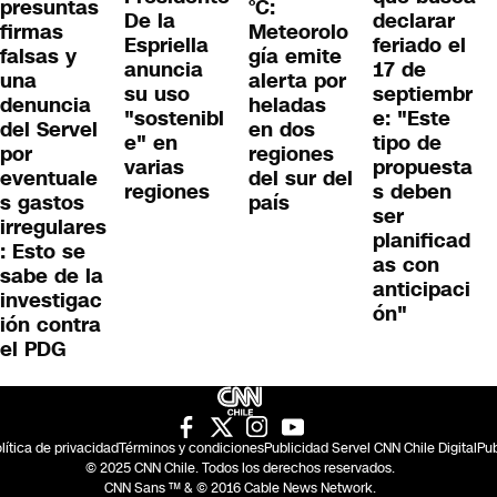
presuntas
°C:
De la
declarar
firmas
Meteorolo
Espriella
feriado el
falsas y
gía emite
anuncia
17 de
una
alerta por
su uso
septiembr
denuncia
heladas
"sostenibl
e: "Este
del Servel
en dos
e" en
tipo de
por
regiones
varias
propuesta
eventuale
del sur del
regiones
s deben
s gastos
país
ser
irregulares
planificad
: Esto se
as con
sabe de la
anticipaci
investigac
ón"
ión contra
el PDG
lítica de privacidad
Términos y condiciones
Publicidad Servel CNN Chile Digital
Pub
© 2025 CNN Chile. Todos los derechos reservados.
CNN Sans ™ & © 2016 Cable News Network.