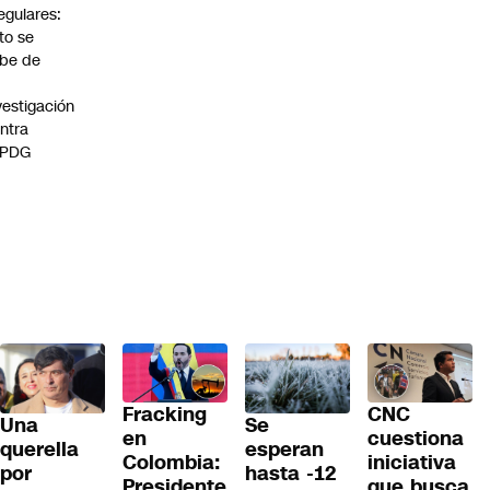
regulares:
to se
be de
vestigación
ntra
 PDG
Fracking
CNC
Una
Se
en
cuestiona
querella
esperan
Colombia:
iniciativa
por
hasta -12
Presidente
que busca