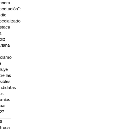
enera
pectación”:
dio
pecializado
staca
a
triz
riana
rolamo
a
cluye
tre las
sibles
ndidatas
los
emios
car
27
I
trega