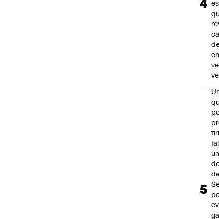
es
q
re
ca
d
e
ve
ve
U
qu
po
pr
fi
fa
u
de
de
Se
po
ev
ga