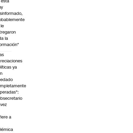
l está
uy
sinformado,
obablemente
 le
tregaron
da la
formación"
as
reciaciones
líticas ya
an
uedado
ompletamente
peradas":
bsecretario
avez
fiere a
lémica