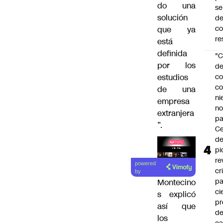
do una
se
solución
de
c
que ya
re
está
definida
"C
por los
d
estudios
co
co
de una
ni
empresa
n
extranjera
pa
”.
Ce
de
pi
Lea el
re
powered
artículo
cr
by
pa
Montecino
ci
s explicó
pr
así que
d
los