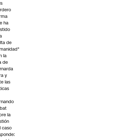
is
rdero
irma
e ha
istido
a
alta de
manidad"
n la
ja de
rnarda
ra y
te las
íticas
rnando
bat
bre la
stión
l caso
sponde: