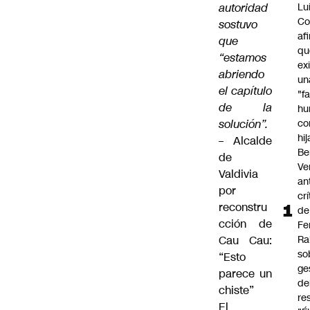
autoridad
Lu
Co
sostuvo
af
que
qu
“estamos
ex
abriendo
un
el capítulo
"f
de la
hu
solución”.
co
hi
–
Alcalde
Be
de
Ve
Valdivia
an
por
cr
reconstru
de
cción de
Fe
Cau Cau:
Ra
so
“Esto
ge
parece un
de
chiste”
re
El