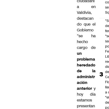
ciudadaní
co
a en
se
Valdivia,
Sq
destacan
"S
do que el
d
Gobierno
fe
“se ha
"s
sa
hecho
po
cargo de
Fe
un
Li
problema
re
heredado
di
de la
d
administr
Ca
Fl
ación
ll
anterior
y
a 
hoy día
"e
estamos
d
presentan
po