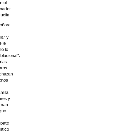
n el
nador
uella
eñora
e
ria" y
e le
lió lo
blacional":
rias
bres
chazan
chos
e
mila
ores y
aman
que
l
ebate
lítico