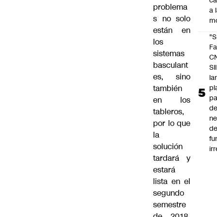
c
problema
a 
s no solo
m
están en
"S
los
Fa
sistemas
C
basculant
SII
es, sino
la
pl
también
pa
en los
de
tableros,
ne
por lo que
d
la
fu
solución
ir
tardará y
estará
lista en el
segundo
semestre
de 2018.