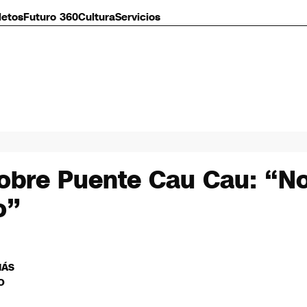
letos
Futuro 360
Cultura
Servicios
sobre Puente Cau Cau: “N
o”
MÁS
O