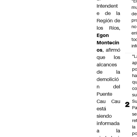
"É
Intendent
m
e de la
de
Región de
pr
no
los Ríos,
en
Egon
to
Montecin
in
os
, afirmó
"L
que los
ap
alcances
po
de la
h
demolició
q
n del
c
Puente
su
Cau Cau
Su
P
está
se
siendo
re
informada
la
a la
po