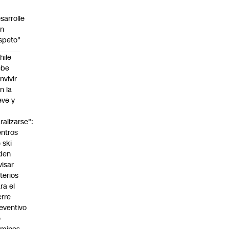
sarrolle
on
speto"
hile
ebe
nvivir
n la
eve y
o
ralizarse":
ntros
 ski
den
visar
iterios
ra el
erre
eventivo
e