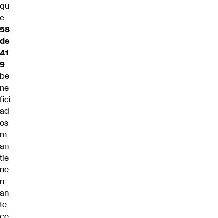
qu
e
58
de
41
9
be
ne
fici
ad
os
m
an
tie
ne
n
an
te
ce