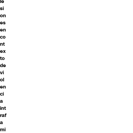
le
si
on
es
en
co
nt
ex
to
de
vi
ol
en
ci
a
int
raf
a
mi