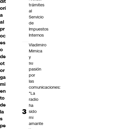
dit
trámites
orí
al
a
Servicio
al
de
pr
Impuestos
Internos
oc
es
Vladimiro
o
Mimica
de
y
ot
su
pasión
or
por
ga
las
mi
comunicaciones:
en
"La
to
radio
de
ha
la
sido
mi
s
amante
pe