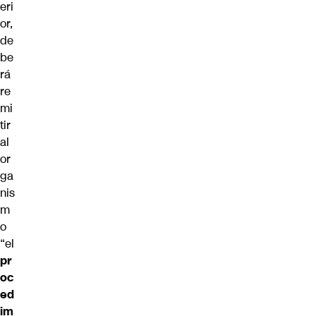
eri
or
,
de
be
rá
re
mi
tir
al
or
ga
nis
m
o
“el
pr
oc
ed
im