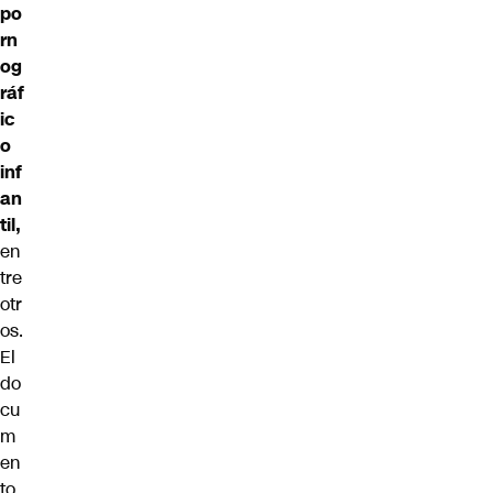
po
rn
og
ráf
ic
o
inf
an
til,
en
tre
otr
os.
El
do
cu
m
en
to,