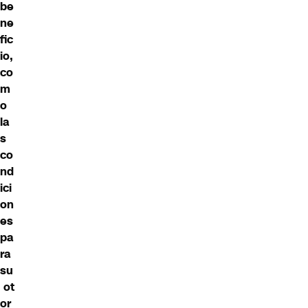
be
ne
fic
io,
co
m
o
la
s
co
nd
ici
on
es
pa
ra
su
ot
or