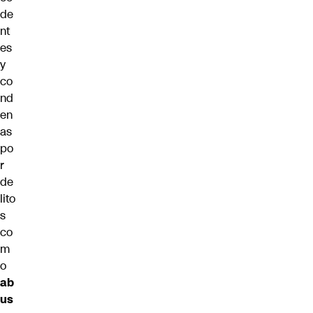
de
nt
es
y
co
nd
en
as
po
r
de
lito
s
co
m
o
ab
us