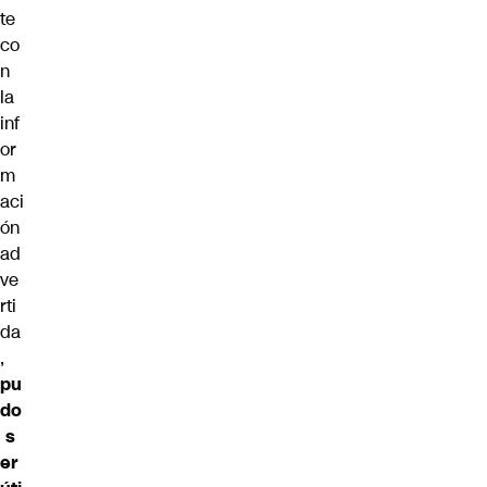
te
co
n
la
inf
or
m
aci
ón
ad
ve
rti
da
,
pu
do
s
er