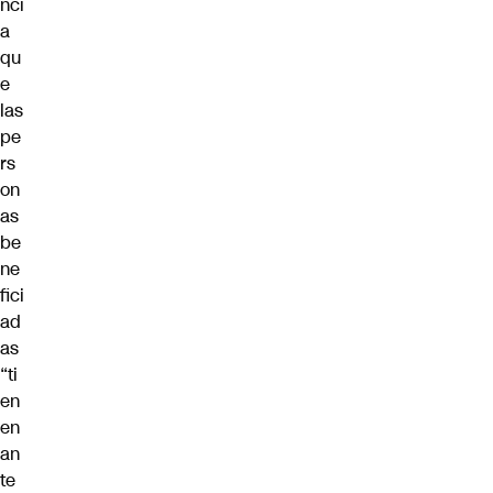
nci
a
qu
e
las
pe
rs
on
as
be
ne
fici
ad
as
“ti
en
en
an
te