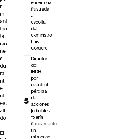
encerrona
r
frustrada
m
a
ani
escolta
fes
del
exministro
ta
Luis
cio
Cordero
ne
s
Director
del
du
INDH
ra
por
nt
eventual
e
pérdida
el
de
est
acciones
alli
judiciales:
"Sería
do
francamente
.
un
El
retroceso