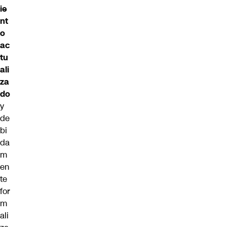
ie
nt
o
ac
tu
ali
za
do
y
de
bi
da
m
en
te
for
m
ali