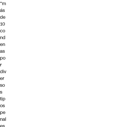
“m
ás
de
10
co
nd
en
as
po
r
div
er
so
s
tip
os
pe
nal
es,