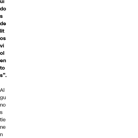
ui
do
s
de
lit
os
vi
ol
en
to
s”.
Al
gu
no
s
tie
ne
n