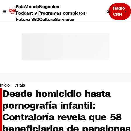
País
Mundo
Negocios
Radio
Podcast y Programas completos
CNN
Futuro 360
Cultura
Servicios
País
Mundo
Negocios
Inicio
País
Desde homicidio hasta
Deportes
Programas completos
pornografía infantil:
Cultura
Servicios
Contraloría revela que 58
Bits
CNN Data
beneficiarios de pensiones
CNN tiempo