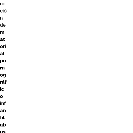
uc
ció
n
de
m
at
eri
al
po
rn
og
ráf
ic
o
inf
an
til,
ab
us