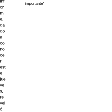
inf
importante"
or
m
e,
da
do
a
co
no
ce
r
est
e
jue
ve
s,
re
vel
ó