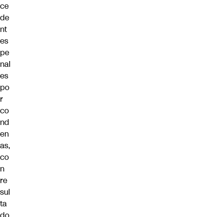
ce
de
nt
es
pe
nal
es
po
r
co
nd
en
as,
co
n
re
sul
ta
do