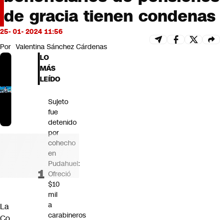
Futuro 360
de gracia tienen condenas
Opinión
25- 01- 2024 11:56
Por
Valentina Sánchez Cárdenas
LO
MÁS
LEÍDO
Sujeto
fue
detenido
por
cohecho
en
Pudahuel:
Ofreció
$10
mil
a
La
carabineros
Co