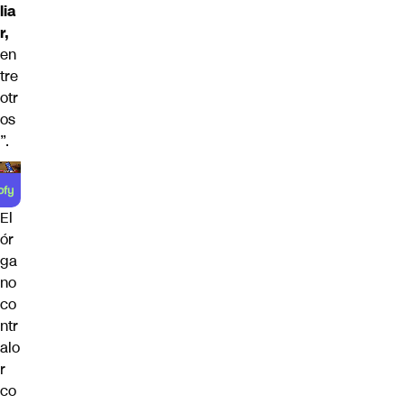
lia
r,
en
tre
otr
os
”.
El
ór
ga
no
co
ntr
alo
r
co