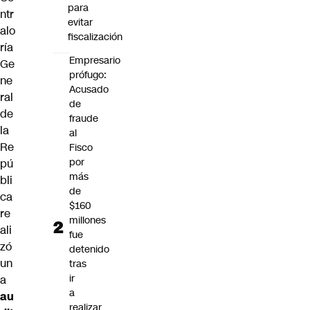
para
ntr
evitar
alo
fiscalización
ría
Empresario
Ge
prófugo:
ne
Acusado
ral
de
de
fraude
la
al
Re
Fisco
por
pú
más
bli
de
ca
$160
re
millones
ali
fue
zó
detenido
un
tras
ir
a
a
au
realizar