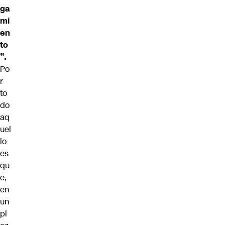
ga
mi
en
to
”.
Po
r
to
do
aq
uel
lo
es
qu
e,
en
un
pl