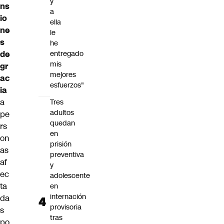
y
ns
a
io
ella
ne
le
s
he
de
entregado
mis
gr
mejores
ac
esfuerzos"
ia
a
Tres
adultos
pe
quedan
rs
en
on
prisión
as
preventiva
af
y
ec
adolescente
ta
en
internación
da
provisoria
s
tras
po