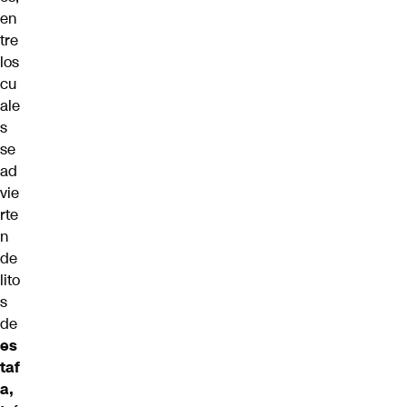
en
tre
los
cu
ale
s
se
ad
vie
rte
n
de
lito
s
de
es
taf
a,