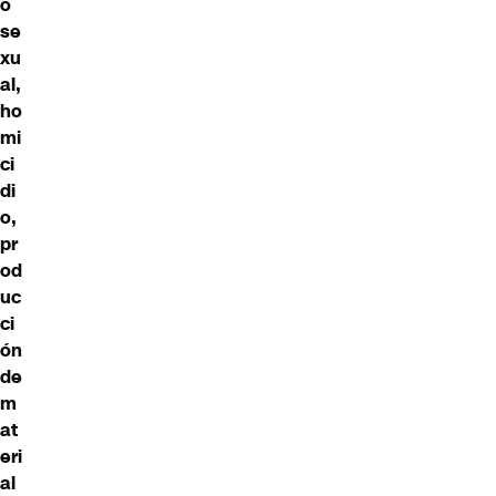
o
se
xu
al,
ho
mi
ci
di
o,
pr
od
uc
ci
ón
de
m
at
eri
al