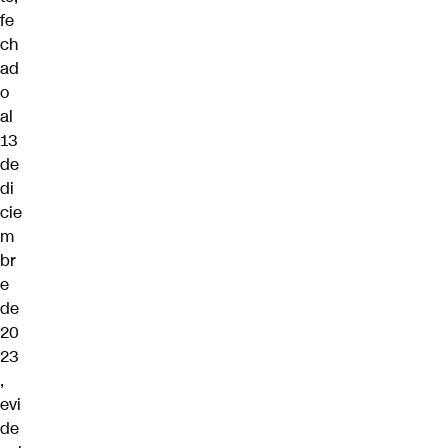
fe
ch
ad
o
al
13
de
di
cie
m
br
e
de
20
23
,
evi
de