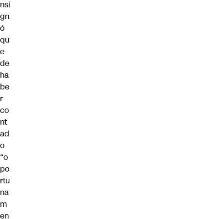
nsi
gn
ó
qu
e
de
ha
be
r
co
nt
ad
o
“o
po
rtu
na
m
en