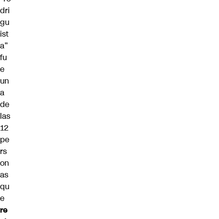
dri
gu
ist
a”
fu
e
un
a
de
las
12
pe
rs
on
as
qu
e
re