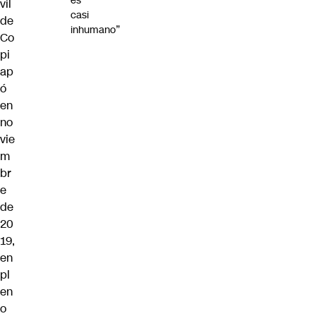
es
vil
casi
de
inhumano”
Co
pi
ap
ó
en
no
vie
m
br
e
de
20
19,
en
pl
en
o