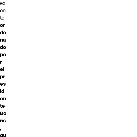
ex
en
to
or
de
na
do
po
r
el
pr
es
id
en
te
Bo
ric
,
qu