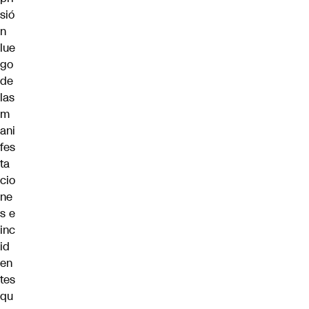
sió
n
lue
go
de
las
m
ani
fes
ta
cio
ne
s e
inc
id
en
tes
qu