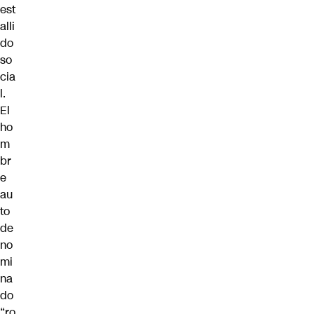
est
alli
do
so
cia
l
.
El
ho
m
br
e
au
to
de
no
mi
na
do
“ro