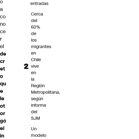
o
entradas
a
Cerca
co
del
no
60%
ce
de
r
los
el
migrantes
en
de
Chile
cr
vive
et
en
o
la
qu
Región
e
Metropolitana,
le
según
informe
ot
del
or
SJM
gó
el
Un
modelo
in