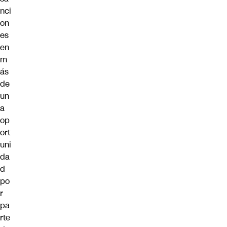
nci
on
es
en
m
ás
de
un
a
op
ort
uni
da
d
po
r
pa
rte