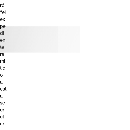
ró
“el
ex
pe
di
en
te
re
mi
tid
o
a
est
a
se
cr
et
ari