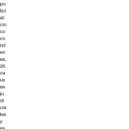
po
lici
al:
cin
co
co
nd
en
as,
26
ca
us
as
ju
di
cia
les
y
sa