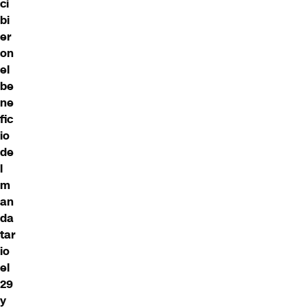
ci
bi
er
on
el
be
ne
fic
io
de
l
m
an
da
tar
io
el
29
y