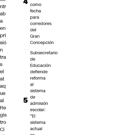
como
ntr
fecha
ab
para
a
corredores
en
del
pri
Gran
sió
Concepción
n
Subsecretario
tra
de
s
Educación
el
defiende
reforma
at
al
aq
sistema
ue
de
al
admisión
Re
escolar:
gis
“El
tro
sistema
actual
Ci