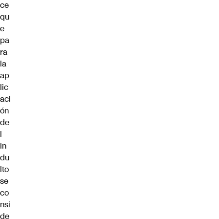
ce
qu
e
pa
ra
la
ap
lic
aci
ón
de
l
in
du
lto
se
co
nsi
de