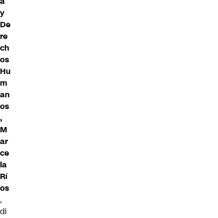
a
y
De
re
ch
os
Hu
m
an
os
,
M
ar
ce
la
Rí
os
,
di