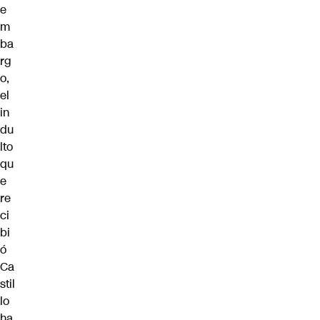
e
m
ba
rg
o,
el
in
du
lto
qu
e
re
ci
bi
ó
Ca
stil
lo
ha