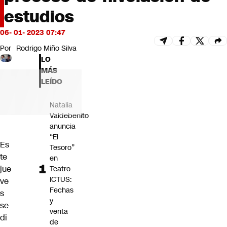
Futuro 360
estudios
Opinión
06- 01- 2023 07:47
Por
Rodrigo Miño Silva
LO
MÁS
LEÍDO
Natalia
Valdebenito
anuncia
“El
Es
Tesoro”
te
en
jue
Teatro
ICTUS:
ve
Fechas
s
y
se
venta
di
de