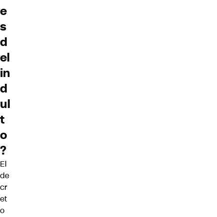
e
s
d
el
in
d
ul
t
o
?
El
de
cr
et
o