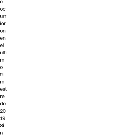
e
oc
urr
ier
on
en
el
últi
m
o
tri
m
est
re
de
20
19
Si
n