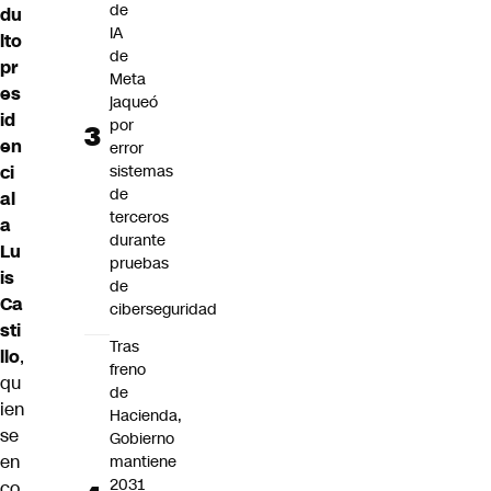
de
du
IA
lto
de
pr
Meta
es
jaqueó
id
por
en
error
sistemas
ci
de
al
terceros
a
durante
Lu
pruebas
is
de
Ca
ciberseguridad
sti
Tras
llo
,
freno
qu
de
ien
Hacienda,
se
Gobierno
en
mantiene
2031
co