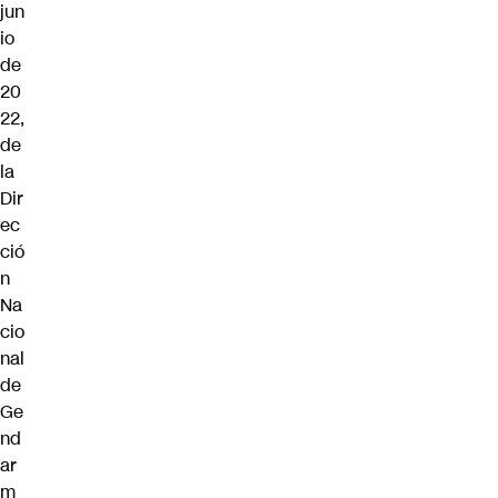
jun
io
de
20
22,
de
la
Dir
ec
ció
n
Na
cio
nal
de
Ge
nd
ar
m