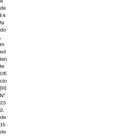
a
de
Es
ta
do
,
m
ed
ian
te
Ofi
cio
(R)
N°
23
2,
de
15
de