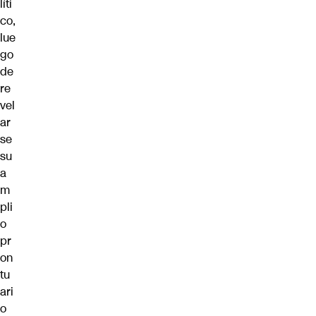
líti
co,
lue
go
de
re
vel
ar
se
su
a
m
pli
o
pr
on
tu
ari
o