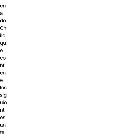
erí
a
de
Ch
ile,
qu
e
co
nti
en
e
los
sig
uie
nt
es
an
te