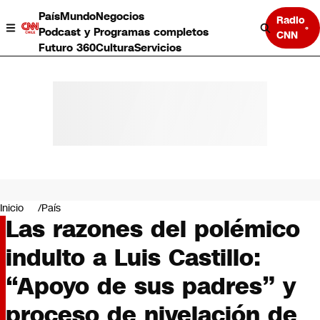
País
Mundo
Negocios
Radio
Podcast y Programas completos
CNN
Futuro 360
Cultura
Servicios
País
Mundo
Negocios
Inicio
País
Las razones del polémico
Deportes
Programas completos
indulto a Luis Castillo:
Cultura
Servicios
“Apoyo de sus padres” y
Bits
CNN Data
proceso de nivelación de
CNN tiempo