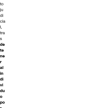
to
ju
di
cia
l,
tra
s
de
te
ne
r
al
in
di
vi
du
o
po