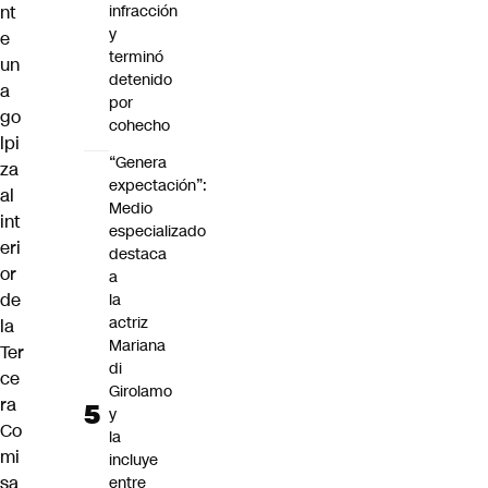
infracción
nt
y
e
terminó
un
detenido
a
por
go
cohecho
lpi
“Genera
za
expectación”:
al
Medio
int
especializado
eri
destaca
or
a
de
la
actriz
la
Mariana
Ter
di
ce
Girolamo
ra
y
Co
la
mi
incluye
sa
entre