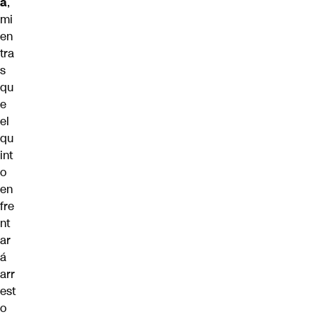
a
,
mi
en
tra
s
qu
e
el
qu
int
o
en
fre
nt
ar
á
arr
est
o