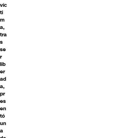
víc
ti
m
a,
tra
s
se
r
lib
er
ad
a,
pr
es
en
tó
un
a