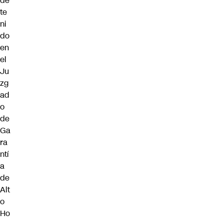
de
te
ni
do
en
el
Ju
zg
ad
o
de
Ga
ra
ntí
a
de
Alt
o
Ho