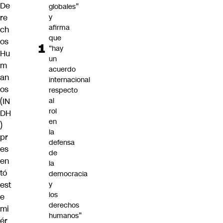
De
globales”
y
re
afirma
ch
que
os
“hay
Hu
un
m
acuerdo
an
internacional
os
respecto
al
(
IN
rol
DH
en
)
la
pr
defensa
es
de
en
la
tó
democracia
y
est
los
e
derechos
mi
humanos”
ér