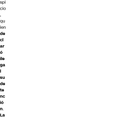
spi
cio
,
qu
ien
de
cl
ar
ó
ile
ga
l
su
de
te
nc
ió
n
.
La