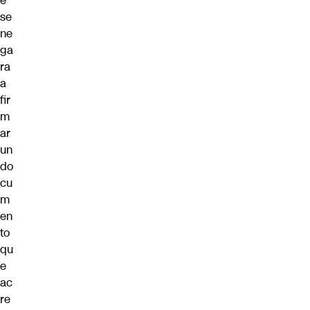
e
se
ne
ga
ra
a
fir
m
ar
un
do
cu
m
en
to
qu
e
ac
re