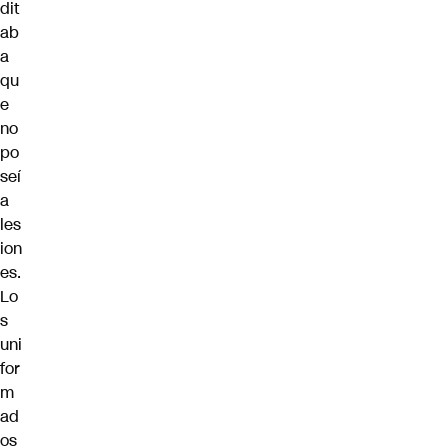
dit
ab
a
qu
e
no
po
seí
a
les
ion
es.
Lo
s
uni
for
m
ad
os