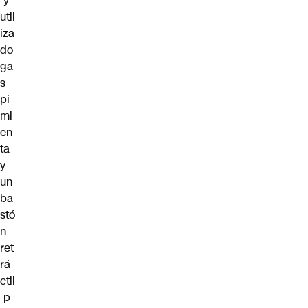
y
util
iza
do
ga
s
pi
mi
en
ta
y
un
ba
stó
n
ret
rá
ctil
p