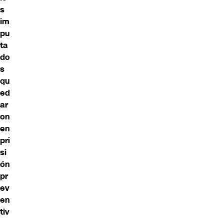
s
im
pu
ta
do
s
qu
ed
ar
on
en
pri
si
ón
pr
ev
en
tiv