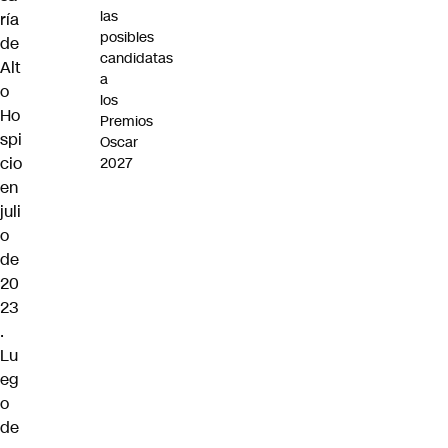
las
ría
posibles
de
candidatas
Alt
a
o
los
Ho
Premios
spi
Oscar
cio
2027
en
juli
o
de
20
23
.
Lu
eg
o
de