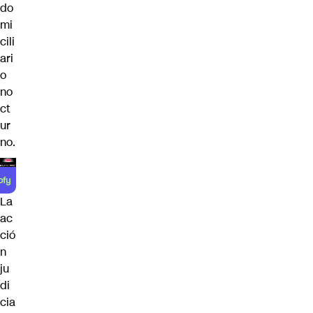
do
mi
cili
ari
o
no
ct
ur
no.
La
ac
ció
n
ju
di
cia