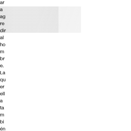
ar
a
ag
re
dir
al
ho
m
br
e.
La
qu
er
ell
a
ta
m
bi
én