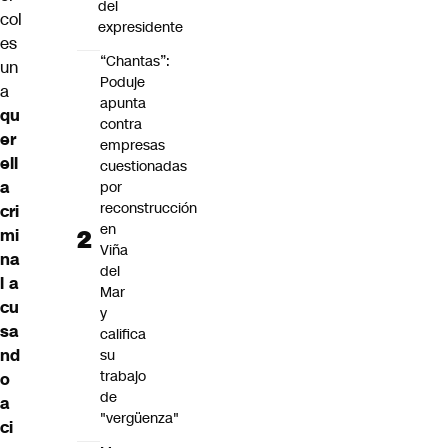
del
col
expresidente
es
“Chantas”:
un
Poduje
a
apunta
qu
contra
er
empresas
ell
cuestionadas
a
por
reconstrucción
cri
en
mi
Viña
na
del
l
a
Mar
cu
y
sa
califica
nd
su
trabajo
o
de
a
"vergüenza"
ci