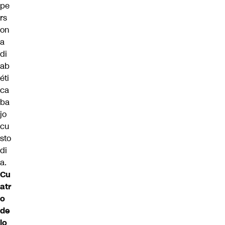
pe
rs
on
a
di
ab
éti
ca
ba
jo
cu
sto
di
a.
Cu
atr
o
de
lo