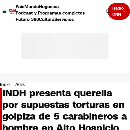
País
Mundo
Negocios
Radio
Podcast y Programas completos
CNN
Futuro 360
Cultura
Servicios
País
Mundo
Negocios
Inicio
País
INDH presenta querella
Deportes
Programas completos
por supuestas torturas en
Cultura
Servicios
golpiza de 5 carabineros a
Bits
CNN Data
hombre en Alto Hospicio
CNN tiempo