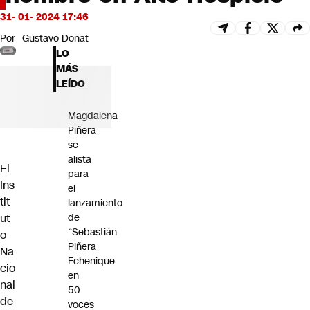
Futuro 360
31- 01- 2024 17:46
Opinión
Por
Gustavo Donat
LO
MÁS
LEÍDO
Magdalena
Piñera
se
alista
El
para
Ins
el
tit
lanzamiento
de
ut
“Sebastián
o
Piñera
Na
Echenique
cio
en
nal
50
de
voces