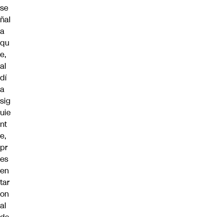
se
ñal
a
qu
e,
al
dí
a
sig
uie
nt
e,
pr
es
en
tar
on
al