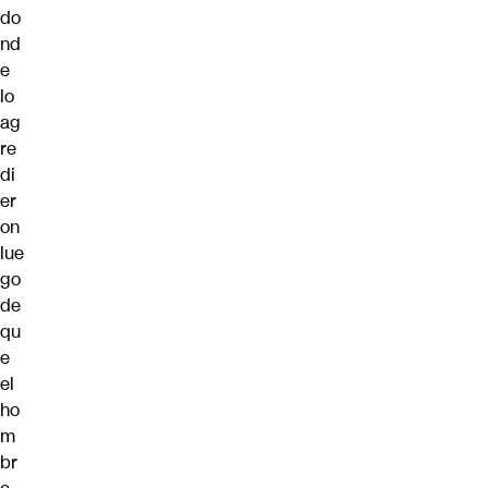
do
nd
e
lo
ag
re
di
er
on
lue
go
de
qu
e
el
ho
m
br