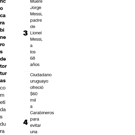
nc
Muere
Jorge
o
Messi,
ca
padre
ra
de
bi
Lionel
ne
Messi,
ro
a
s
los
68
de
años
tor
tur
Ciudadano
as
uruguayo
ofreció
co
$60
m
mil
eti
a
da
Carabineros
s
para
du
evitar
ra
una