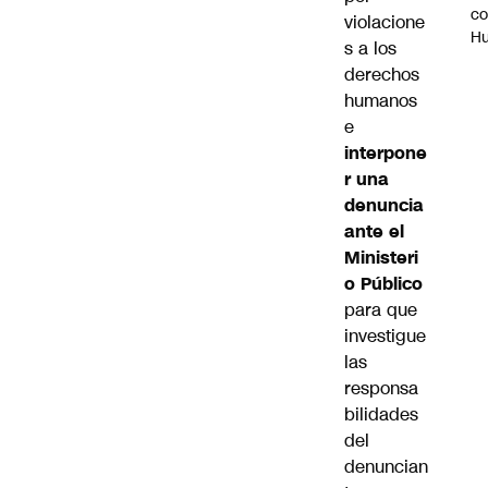
c
violacione
H
s a los
derechos
humanos
e
interpone
r una
denuncia
ante el
Ministeri
o Público
para que
investigue
las
responsa
bilidades
del
denuncian