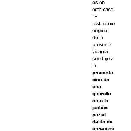
es
en
este caso.
“El
testimonio
original
de la
presunta
víctima
condujo a
la
presenta
ción de
una
querella
ante la
justicia
por el
delito de
apremios