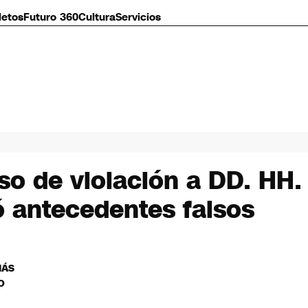
letos
Futuro 360
Cultura
Servicios
o de violación a DD. HH. 
ó antecedentes falsos
MÁS
O