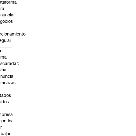
ataforma
ra
nunciar
gocios
e
ncionamiento
regular
De
rma
scarada":
ina
nuncia
menazas
e
tados
idos
mpresa
gentina
r
abajar