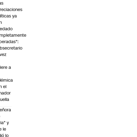
as
reciaciones
líticas ya
n
edado
mpletamente
peradas":
bsecretario
vez
fiere a
lémica
n el
nador
uella
eñora
e
ria" y
e le
lió lo