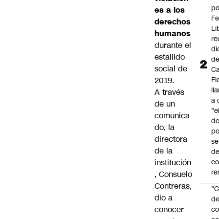
po
es a los
Fe
derechos
Li
humanos
re
durante el
di
estallido
d
social de
Ca
2019.
Fl
ll
A través
a 
de un
"e
comunica
d
do
, la
po
directora
se
de la
de
institución
c
re
, Consuelo
Contreras,
"C
dio a
d
conocer
co