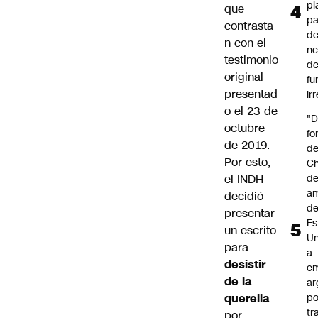
pl
que
pa
contrasta
de
n con el
ne
testimonio
d
original
fu
presentad
ir
o el 23 de
"
octubre
fo
de 2019.
de
Por esto,
Ch
el INDH
de
a
decidió
d
presentar
Es
un escrito
Un
para
a
desistir
e
de la
ar
querella
po
tr
por