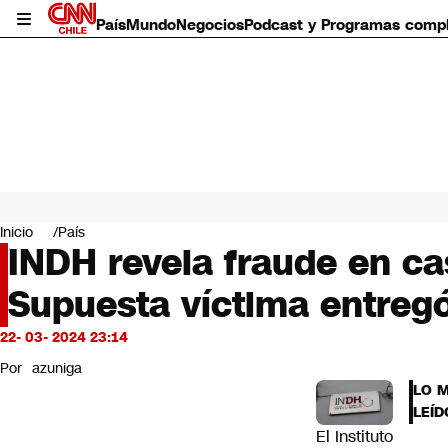
País
Mundo
Negocios
Podcast y Programas comp
País
Mundo
Inicio
País
Negocios
INDH revela fraude en cas
Deportes
Supuesta víctima entreg
Programas completos
Cultura
Servicios
22- 03- 2024 23:14
Bits
Por
azuniga
CNN Data
LO 
CNN tiempo
LEÍD
Futuro 360
El Instituto
Opinión