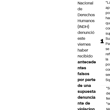
"L
Nacional
ap
de
po
Derechos
ha
Humanos
qu
(INDH)
co
denunció
su
este
Su
Pa
viernes
se
haber
re
recibido
la
antecede
po
ntes
co
falsos
se
por parte
Sq
de una
"S
supuesta
d
denuncia
fe
nte de
"s
violacion
sa