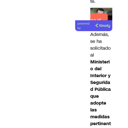
te.
Lea el
powered
artículo
by
Además,
se ha
solicitado
al
Ministeri
o del
Interior y
Segurida
d Pública
que
adopte
las
medidas
pertinent