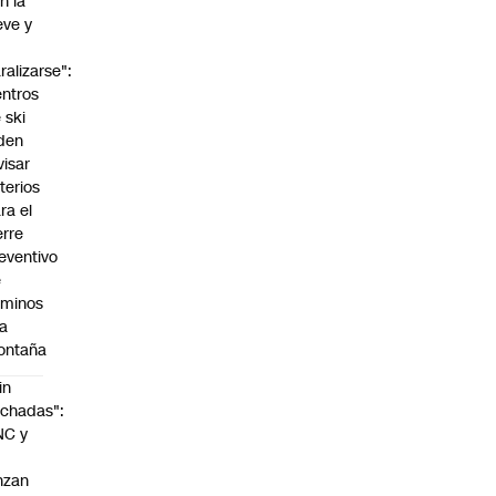
n la
eve y
o
ralizarse":
ntros
 ski
den
visar
iterios
ra el
erre
eventivo
e
aminos
la
ontaña
in
chadas":
NC y
nzan