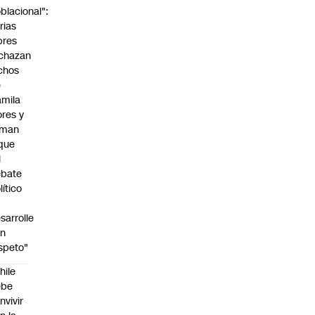
blacional":
rias
bres
chazan
chos
e
mila
ores y
aman
que
l
ebate
lítico
sarrolle
on
speto"
hile
ebe
nvivir