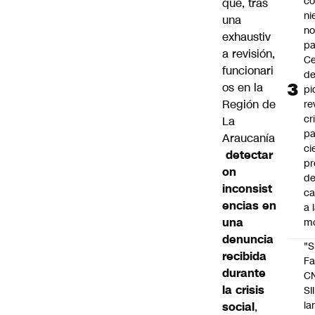
co
que, tras
ni
una
n
exhaustiv
pa
a revisión,
Ce
funcionari
de
os en la
pi
Región de
re
cr
La
pa
Araucanía
ci
detectar
pr
on
d
inconsist
c
encias en
a 
una
m
denuncia
"S
recibida
Fa
durante
C
la crisis
SII
la
social
,