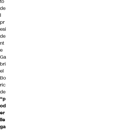
to
de
l
pr
esi
de
nt
e
Ga
bri
el
Bo
ric
de
“p
od
er
lle
ga