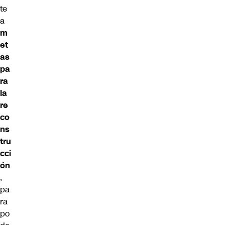
te
a
m
et
as
pa
ra
la
re
co
ns
tru
cci
ón
,
pa
ra
po