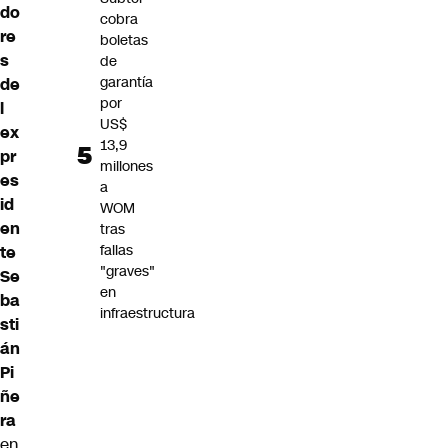
do
cobra
re
boletas
s
de
garantía
de
por
l
US$
ex
13,9
pr
millones
es
a
id
WOM
en
tras
fallas
te
"graves"
Se
en
ba
infraestructura
sti
án
Pi
ñe
ra
en