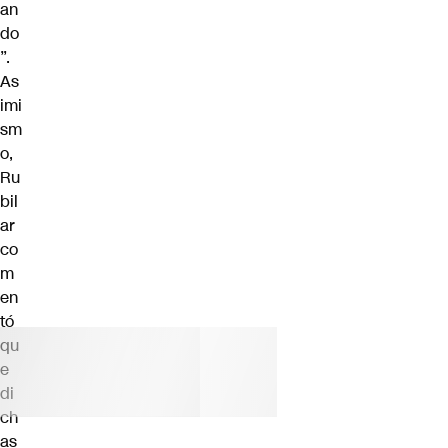
an
do
”.
As
imi
sm
o,
Ru
bil
ar
co
m
en
tó
qu
e
di
ch
as