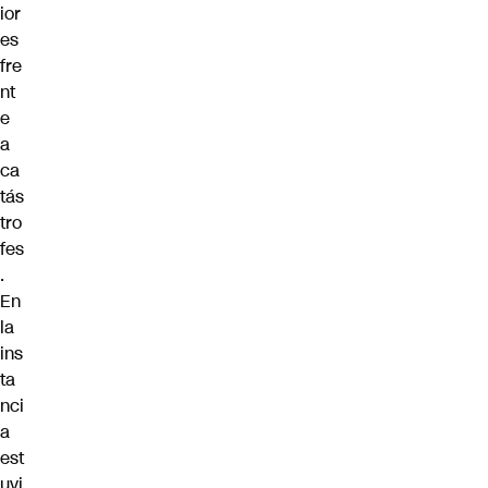
ior
es
fre
nt
e
a
ca
tás
tro
fes
.
En
la
ins
ta
nci
a
est
uvi