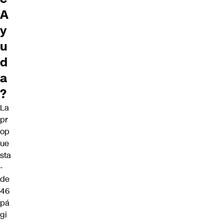
A
y
u
d
a
?
La
pr
op
ue
sta
-
de
46
pá
gi