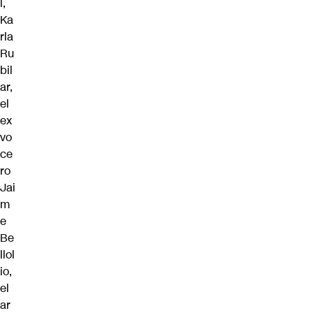
l,
Ka
rla
Ru
bil
ar
,
el
ex
vo
ce
ro
Jai
m
e
Be
llol
io
,
el
ar