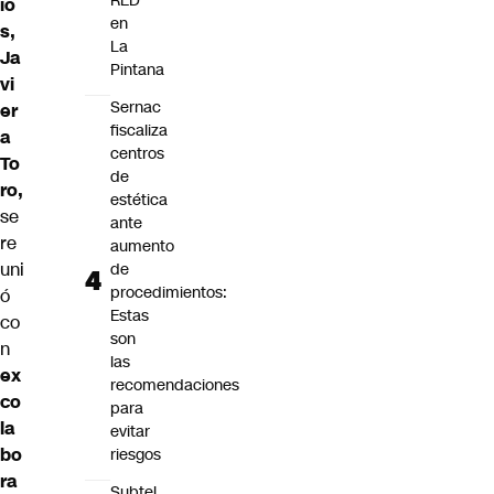
RED
io
en
s,
La
Ja
Pintana
vi
Sernac
er
fiscaliza
a
centros
To
de
ro
,
estética
se
ante
re
aumento
uni
de
procedimientos:
ó
Estas
co
son
n
las
ex
recomendaciones
co
para
la
evitar
bo
riesgos
ra
Subtel