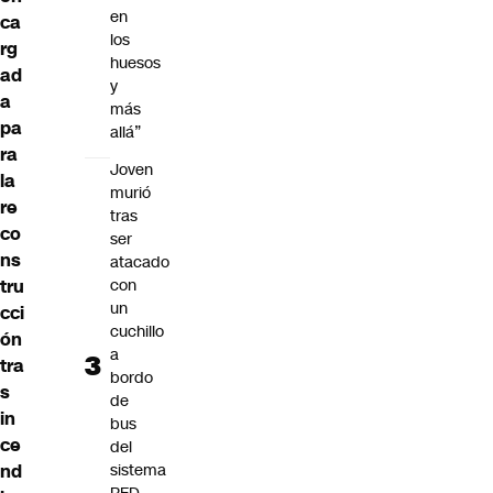
en
ca
los
rg
huesos
ad
y
a
más
pa
allá”
ra
Joven
la
murió
re
tras
co
ser
ns
atacado
tru
con
un
cci
cuchillo
ón
a
tra
bordo
s
de
in
bus
ce
del
nd
sistema