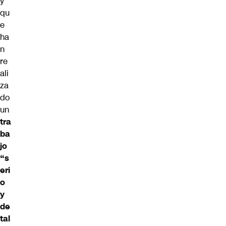
y
qu
e
ha
n
re
ali
za
do
un
tra
ba
jo
“s
eri
o
y
de
tal