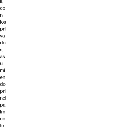
il,
co
n
los
pri
va
do
s,
as
u
mi
en
do
pri
nci
pa
lm
en
te