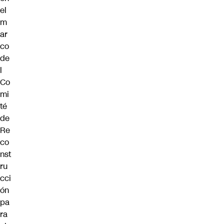
el
m
ar
co
de
l
Co
mi
té
de
Re
co
nst
ru
cci
ón
pa
ra