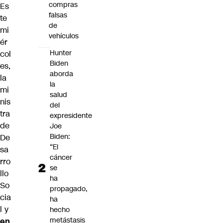
compras
Es
falsas
te
de
mi
vehículos
ér
Hunter
col
Biden
es,
aborda
la
la
mi
salud
nis
del
tra
expresidente
de
Joe
Biden:
De
“El
sa
cáncer
rro
se
llo
ha
So
propagado,
cia
ha
l y
hecho
metástasis
en