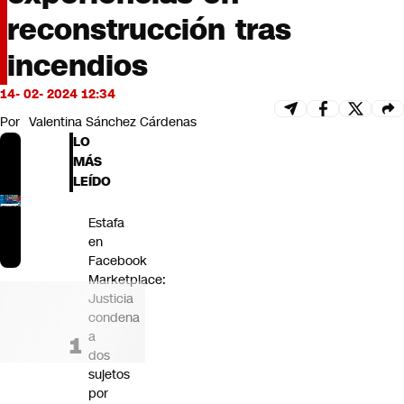
Futuro 360
reconstrucción tras
Opinión
incendios
14- 02- 2024 12:34
Por
Valentina Sánchez Cárdenas
LO
MÁS
LEÍDO
Estafa
en
Facebook
Marketplace:
Justicia
condena
a
dos
sujetos
por