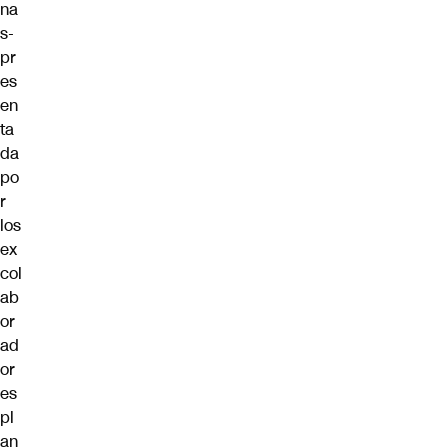
na
s-
pr
es
en
ta
da
po
r
los
ex
col
ab
or
ad
or
es
pl
an