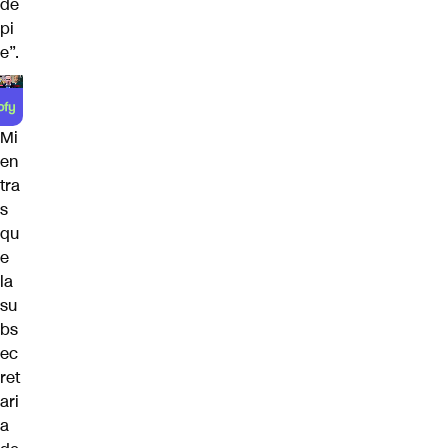
de
pi
e”.
Mi
en
tra
s
qu
e
la
su
bs
ec
ret
ari
a