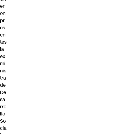
er
on
pr
es
en
tes
la
ex
mi
nis
tra
de
De
sa
rro
llo
So
cia