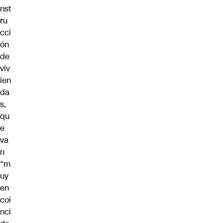
nst
ru
cci
ón
de
viv
ien
da
s,
qu
e
va
n
“m
uy
en
coi
nci