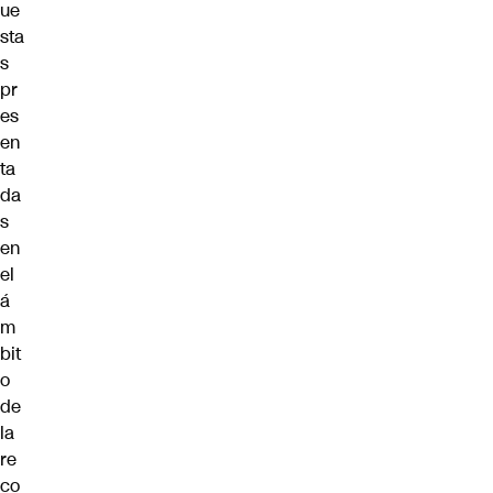
ue
sta
s
pr
es
en
ta
da
s
en
el
á
m
bit
o
de
la
re
co