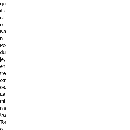
qu
ite
ct
o
Ivá
n
Po
du
je,
en
tre
otr
os.
La
mi
nis
tra
Tor
o