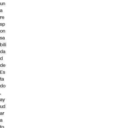
un
a
re
sp
on
sa
bili
da
d
de
Es
ta
do
,
ay
ud
ar
a
to