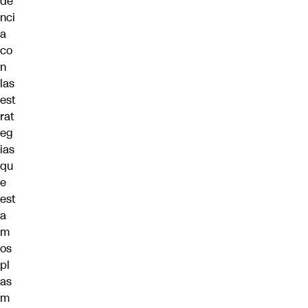
de
nci
a
co
n
las
est
rat
eg
ias
qu
e
est
a
m
os
pl
as
m