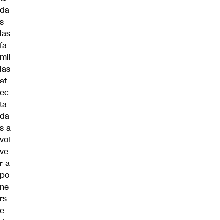
da
s
las
fa
mil
ias
af
ec
ta
da
s a
vol
ve
r a
po
ne
rs
e