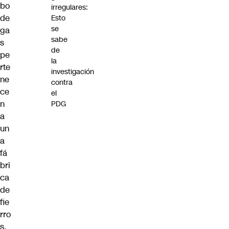
bo
irregulares:
de
Esto
se
ga
sabe
s
de
pe
la
rte
investigación
ne
contra
ce
el
n
PDG
a
un
a
fá
bri
ca
de
fie
rro
s.