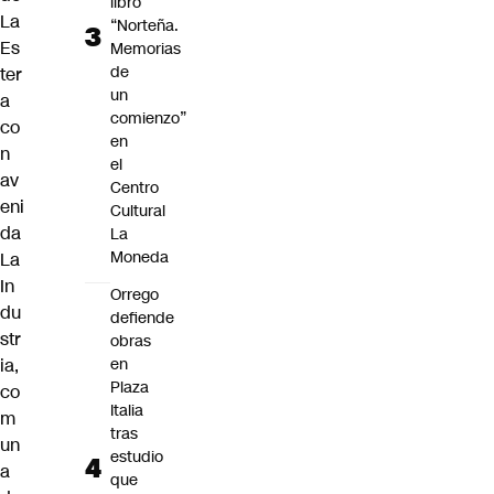
libro
La
“Norteña.
Es
Memorias
de
ter
un
a
comienzo”
co
en
n
el
av
Centro
eni
Cultural
da
La
Moneda
La
In
Orrego
du
defiende
str
obras
ia,
en
Plaza
co
Italia
m
tras
un
estudio
a
que