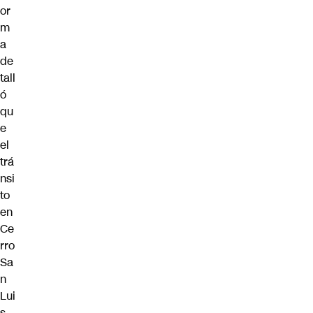
or
m
a
de
tall
ó
qu
e
el
trá
nsi
to
en
Ce
rro
Sa
n
Lui
s