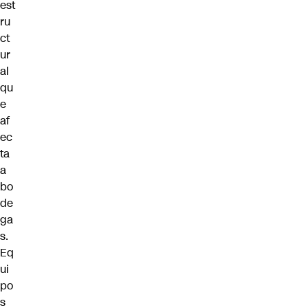
est
ru
ct
ur
al
qu
e
af
ec
ta
a
bo
de
ga
s.
Eq
ui
po
s