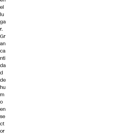
el
lu
ga
r.
Gr
an
ca
nti
da
d
de
hu
m
o
en
se
ct
or