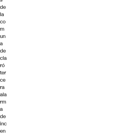
de
la
co
m
un
a
de
cla
ró
ter
ce
ra
ala
rm
a
de
inc
en