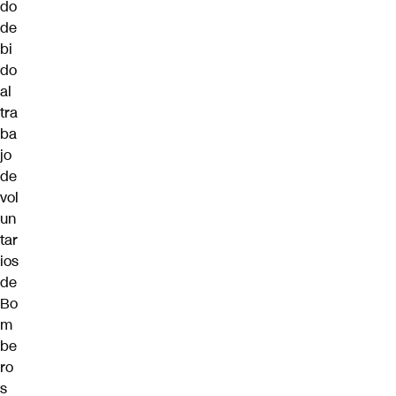
do
de
bi
do
al
tra
ba
jo
de
vol
un
tar
ios
de
Bo
m
be
ro
s