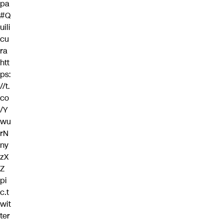
pa
#Q
uili
cu
ra
htt
ps:
//t.
co
/Y
wu
rN
ny
zX
Z
pi
c.t
wit
ter