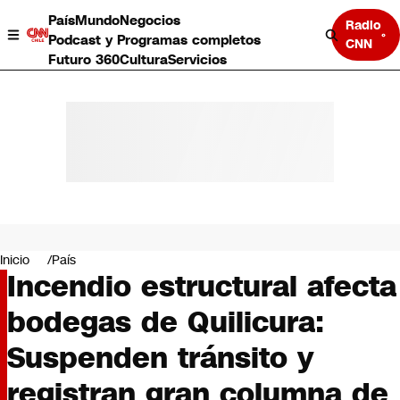
País
Mundo
Negocios
Radio
Podcast y Programas completos
CNN
Futuro 360
Cultura
Servicios
País
Mundo
Negocios
Inicio
País
Incendio estructural afecta
Deportes
Programas completos
bodegas de Quilicura:
Cultura
Servicios
Suspenden tránsito y
Bits
CNN Data
registran gran columna de
CNN tiempo