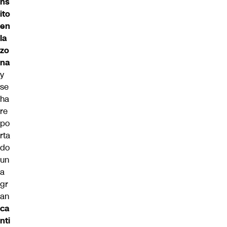
ns
ito
en
la
zo
na
y
se
ha
re
po
rta
do
un
a
gr
an
ca
nti