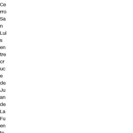
Ce
rro
Sa
n
Lui
s
en
tre
cr
uc
e
de
Ju
an
de
La
Fu
en
te