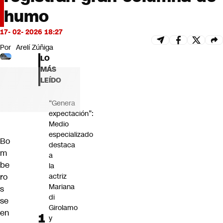
Futuro 360
humo
Opinión
17- 02- 2026 18:27
Por
Arelí Zúñiga
LO
MÁS
LEÍDO
“Genera
expectación”:
Medio
especializado
Bo
destaca
m
a
be
la
ro
actriz
Mariana
s
di
se
Girolamo
en
y