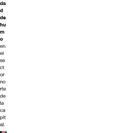
da
d
de
hu
m
o
en
el
se
ct
or
no
rte
de
la
ca
pit
al.