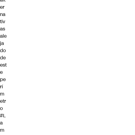
er
na
tiv
as
ale
ja
do
de
est
e
pe
rí
m
etr
o
#L
a
m