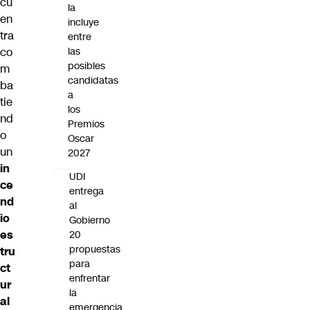
cu
la
en
incluye
tra
entre
co
las
posibles
m
candidatas
ba
a
tie
los
nd
Premios
o
Oscar
un
2027
in
UDI
ce
entrega
nd
al
io
Gobierno
es
20
propuestas
tru
para
ct
enfrentar
ur
la
al
emergencia