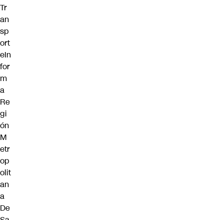
Tr
an
sp
ort
eIn
for
m
a
Re
gi
ón
M
etr
op
olit
an
a
De
Sa