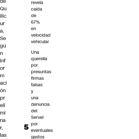
de
revela
Qu
caída
ilic
de
67%
ur
en
a.
velocidad
Se
vehicular
gú
Una
n
querella
inf
por
or
presuntas
m
firmas
aci
falsas
ón
y
pr
una
denuncia
eli
del
mi
Servel
na
por
r,
eventuales
las
gastos