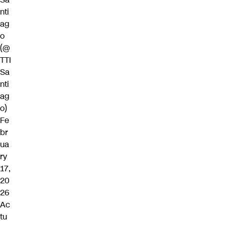
nti
ag
o
(@
TTI
Sa
nti
ag
o)
Fe
br
ua
ry
17,
20
26
Ac
tu