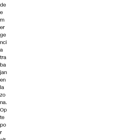
de
e
m
er
ge
nci
a
tra
ba
jan
en
la
zo
na.
Op
te
po
r
alt