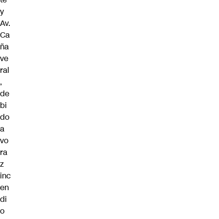
y
Av.
Ca
ña
ve
ral
,
de
bi
do
a
vo
ra
z
inc
en
di
o