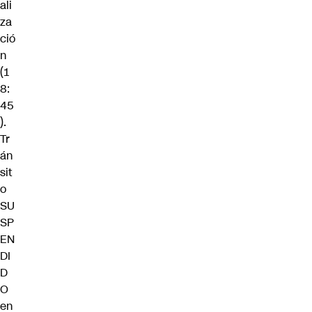
ali
za
ció
n
(1
8:
45
).
Tr
án
sit
o
SU
SP
EN
DI
D
O
en