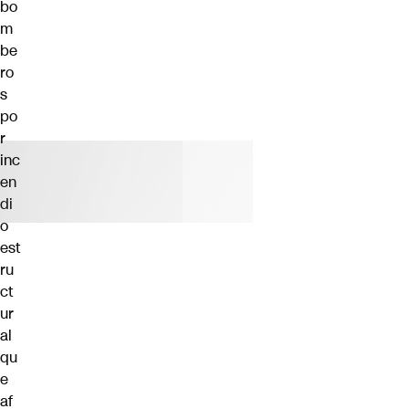
bo
m
be
ro
s
po
r
inc
en
di
o
est
ru
ct
ur
al
qu
e
af