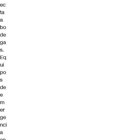
ec
ta
a
bo
de
ga
s.
Eq
ui
po
s
de
e
m
er
ge
nci
a
en