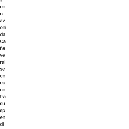
co
n
av
eni
da
Ca
ña
ve
ral
se
en
cu
en
tra
su
sp
en
di