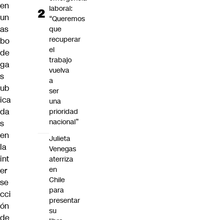
en
laboral:
un
“Queremos
as
que
recuperar
bo
el
de
trabajo
ga
vuelva
s
a
ub
ser
ica
una
da
prioridad
nacional”
s
en
Julieta
la
Venegas
int
aterriza
en
er
Chile
se
para
cci
presentar
ón
su
de