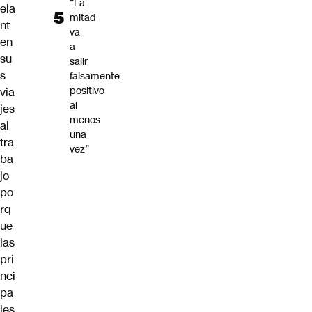
“La
ela
mitad
nt
va
en
a
su
salir
s
falsamente
positivo
via
al
jes
menos
al
una
tra
vez”
ba
jo
po
rq
ue
las
pri
nci
pa
les