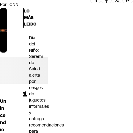
Por
CNN
Futuro 360
LO
Opinión
MÁS
LEÍDO
Día
del
Niño:
Seremi
de
Salud
alerta
por
riesgos
de
juguetes
Un
informales
in
y
ce
entrega
nd
recomendaciones
io
para