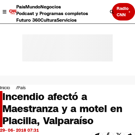
País
Mundo
Negocios
Radio
Podcast y Programas completos
CNN
Futuro 360
Cultura
Servicios
País
Mundo
Negocios
Inicio
País
Incendio afectó a
Deportes
Programas completos
Maestranza y a motel en
Cultura
Servicios
Placilla, Valparaíso
Bits
CNN Data
29- 06- 2018 07:31
CNN tiempo