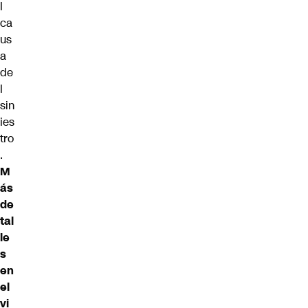
l
ca
us
a
de
l
sin
ies
tro
.
M
ás
de
tal
le
s
en
el
vi