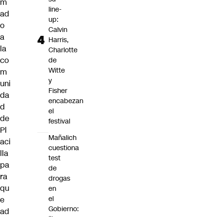
m
line-
ad
up:
o
Calvin
a
Harris,
la
Charlotte
co
de
Witte
m
y
uni
Fisher
da
encabezan
d
el
de
festival
Pl
Mañalich
aci
cuestiona
lla
test
pa
de
ra
drogas
qu
en
el
e
Gobierno:
ad