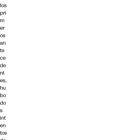
los
pri
m
er
os
an
te
ce
de
nt
es,
hu
bo
do
s
int
en
tos