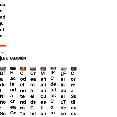
de
o
ad
ju
nt
o.
LEE TAMBIÉN
H
IP
Dí
¿F
C
Cr
M
C
ac
C
a
er
od
ea
añ
or
ie
de
de
ia
el
m
ali
re
nd
jul
l
do
co
fi
ch
a
a
io:
Ni
el
te
el
cu
Su
cr
C
ño
17
nd
ds
es
til
ea
o
:
de
rá
C
ti
cu
Gr
m
Se
se
"c
hil
on
es