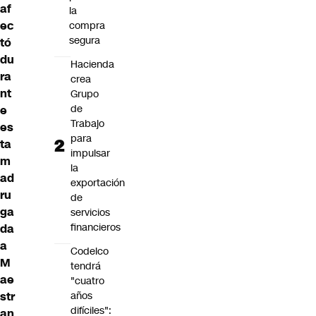
af
la
ec
compra
segura
tó
du
Hacienda
ra
crea
nt
Grupo
de
e
Trabajo
es
para
ta
impulsar
m
la
ad
exportación
ru
de
ga
servicios
financieros
da
a
Codelco
M
tendrá
ae
"cuatro
str
años
difíciles":
an