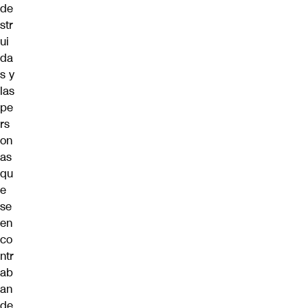
de
str
ui
da
s y
las
pe
rs
on
as
qu
e
se
en
co
ntr
ab
an
de