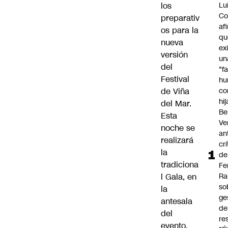
los
Lu
Co
preparativ
af
os para la
qu
nueva
ex
versión
un
del
"f
Festival
hu
de Viña
co
hi
del Mar.
Be
Esta
Ve
noche se
an
realizará
cr
la
de
tradiciona
Fe
l Gala, en
Ra
so
la
ge
antesala
de
del
re
evento.