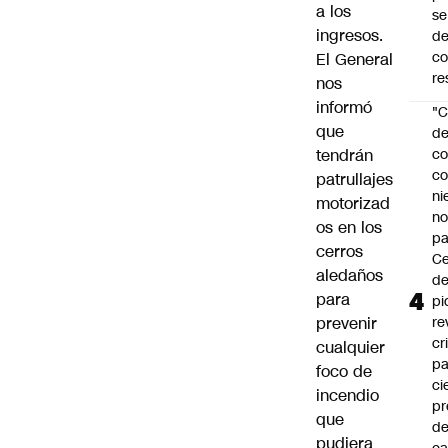
a los
se
ingresos.
de
c
El General
re
nos
informó
"C
que
d
tendrán
co
co
patrullajes
ni
motorizad
n
os en los
pa
cerros
Ce
aledaños
de
para
pi
prevenir
re
cr
cualquier
pa
foco de
ci
incendio
pr
que
d
pudiera