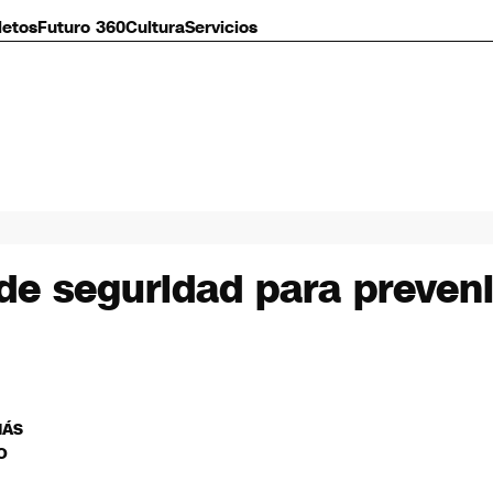
letos
Futuro 360
Cultura
Servicios
e seguridad para prevenir
MÁS
O