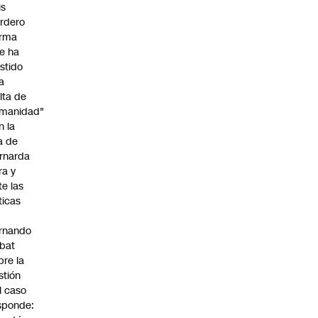
is
rdero
irma
e ha
istido
a
alta de
manidad"
n la
ja de
rnarda
ra y
te las
íticas
rnando
bat
bre la
stión
l caso
sponde: