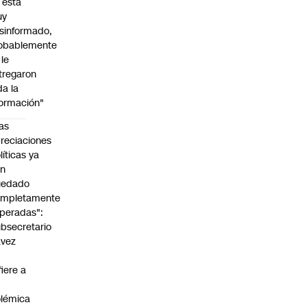
l está
uy
sinformado,
obablemente
 le
tregaron
da la
formación"
as
reciaciones
líticas ya
an
uedado
ompletamente
peradas":
bsecretario
avez
fiere a
lémica