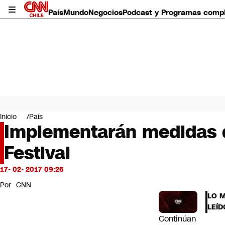
País
Mundo
Negocios
Podcast y Programas comp
País
Mundo
Inicio
País
Negocios
Implementarán medidas d
Deportes
Festival
Programas completos
Cultura
Servicios
17- 02- 2017 09:26
Bits
Por
CNN
CNN Data
LO 
CNN tiempo
LEÍD
Futuro 360
Continúan
Opinión