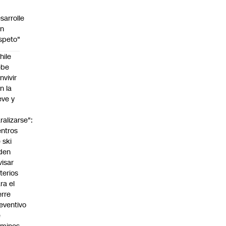
sarrolle
on
speto"
hile
ebe
nvivir
n la
eve y
o
ralizarse":
ntros
 ski
den
visar
iterios
ra el
erre
eventivo
e