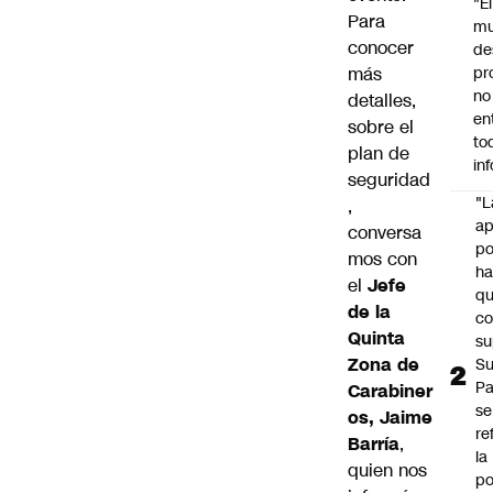
"É
Para
m
conocer
de
más
pr
no
detalles,
en
sobre el
to
plan de
in
seguridad
"L
,
ap
conversa
po
mos con
h
el
Jefe
q
de la
c
Quinta
su
Zona de
Su
P
Carabiner
se
os, Jaime
re
Barría
,
la
quien nos
po