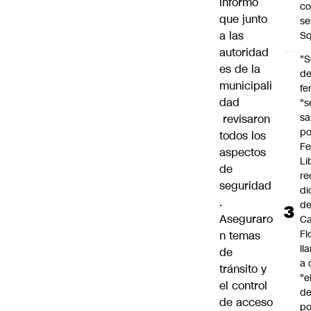
informó
co
que junto
se
a las
Sq
autoridad
"S
es de la
d
municipali
fe
dad
"s
sa
revisaron
po
todos los
Fe
aspectos
Li
de
re
seguridad
di
.
d
Aseguraro
Ca
Fl
n temas
ll
de
a 
tránsito y
"e
el control
d
de acceso
po