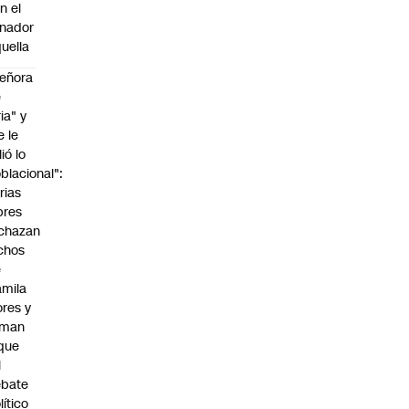
n el
nador
uella
eñora
e
ria" y
e le
lió lo
blacional":
rias
bres
chazan
chos
e
mila
ores y
aman
que
l
ebate
lítico