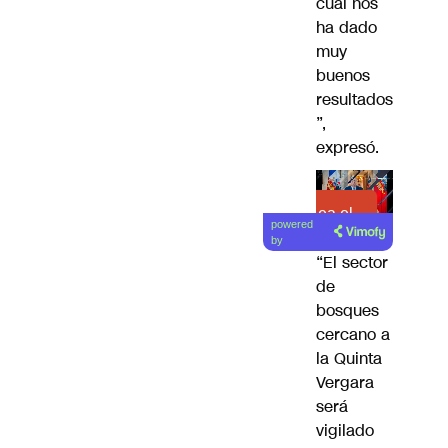
cual nos
ha dado
muy
buenos
resultados
”,
expresó.
Lea el
powered
artículo
by
“El sector
de
bosques
cercano a
la Quinta
Vergara
será
vigilado