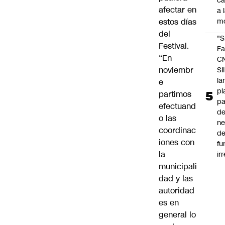
c
afectar en
a 
estos días
m
del
"S
Festival.
Fa
“En
C
noviembr
SII
la
e
pl
partimos
pa
efectuand
de
o las
ne
coordinac
d
iones con
fu
la
ir
municipali
dad y las
autoridad
es en
general lo