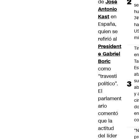
de
José
se
Antonio
h
Kast
en
7
España,
ha
quien se
U
mi
refirió al
President
Ti
e Gabriel
e
Boric
Ta
Es
como
at
“travesti
su
político”.
ab
El
y 
parlament
ci
ario
do
comentó
en
co
que la
actitud
"N
del líder
p