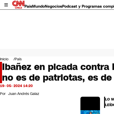
País
Mundo
Negocios
Podcast y Programas comp
País
Mundo
Inicio
País
Negocios
Ibañez en picada contra 
Deportes
no es de patriotas, es d
Programas completos
Cultura
Servicios
19- 05- 2024 14:20
Bits
Por
Juan Andrés Galaz
CNN Data
LO 
CNN tiempo
LEÍD
Futuro 360
Opinión