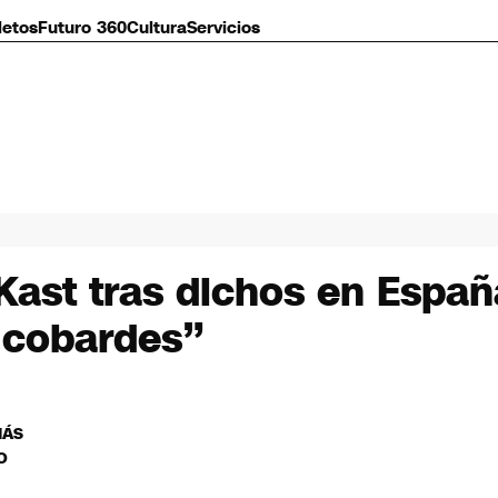
letos
Futuro 360
Cultura
Servicios
Kast tras dichos en Españ
e cobardes”
MÁS
O