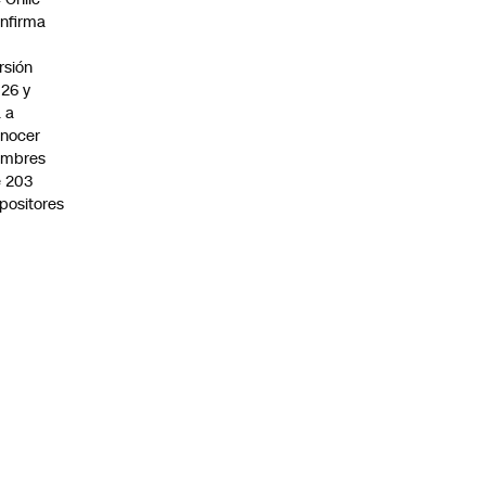
nfirma
rsión
26 y
 a
nocer
ombres
 203
positores