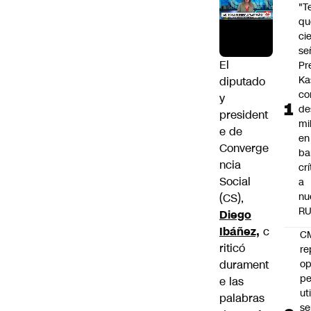
"T
qu
ci
se
El
Pr
Ka
diputado
co
y
de
president
mil
e de
en
Converge
ba
ncia
cr
Social
a
nu
(CS),
R
Diego
Ibáñez,
c
C
riticó
re
durament
op
pe
e las
ut
palabras
se