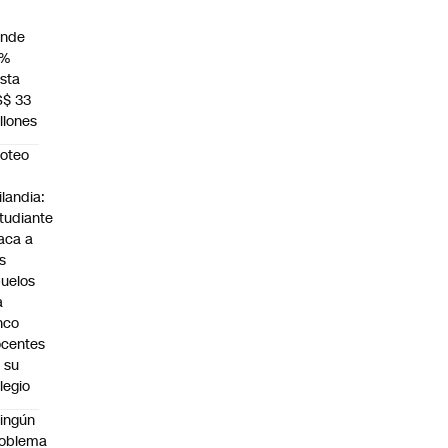
unde
4%
sta
S$ 33
llones
roteo
n
ilandia:
tudiante
aca a
s
uelos
a
nco
centes
 su
legio
ingún
roblema