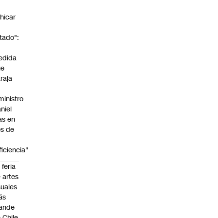
n
hicar
tado":
a
edida
ue
raja
ministro
niel
as en
s de
ficiencia"
 feria
 artes
suales
ás
ande
 Chile