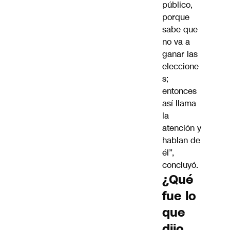
público,
porque
sabe que
no va a
ganar las
eleccione
s;
entonces
así llama
la
atención y
hablan de
él”,
concluyó.
¿Qué
fue lo
que
dijo