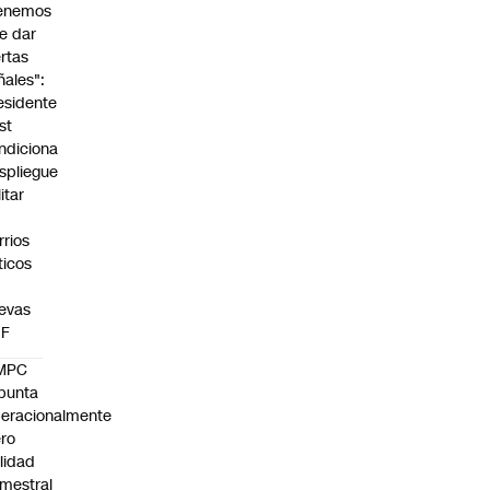
enemos
e dar
ertas
ñales":
esidente
st
ndiciona
spliegue
itar
rrios
íticos
evas
UF
MPC
punta
eracionalmente
ro
ilidad
mestral