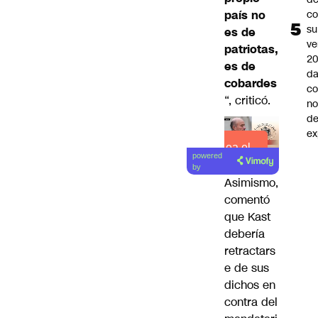
país no
co
su
es de
ve
patriotas,
20
es de
da
cobardes
co
“, criticó.
n
de
ex
Lea el
powered
artículo
by
Asimismo,
comentó
que Kast
debería
retractars
e de sus
dichos en
contra del