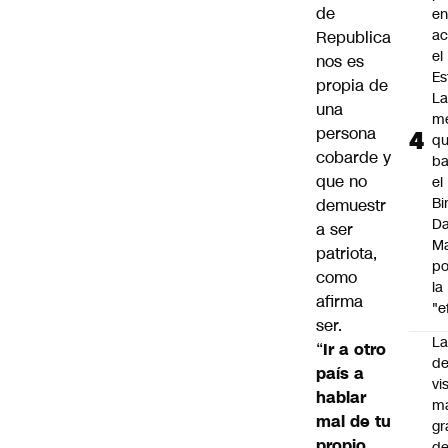
de
e
ac
Republica
el
nos es
Es
propia de
L
una
m
persona
q
cobarde y
ba
que no
el
Bi
demuestr
Da
a ser
M
patriota,
po
como
la
afirma
"e
ser.
La
“
Ir a otro
de
país a
vi
hablar
m
mal de tu
gr
propio
de