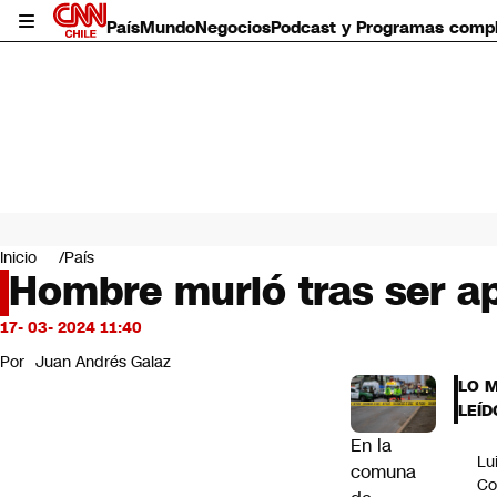
País
Mundo
Negocios
Podcast y Programas comp
País
Mundo
Inicio
País
Negocios
Hombre murió tras ser ap
Deportes
Programas completos
17- 03- 2024 11:40
Cultura
Por
Juan Andrés Galaz
Servicios
LO 
Bits
LEÍD
CNN Data
En la
CNN tiempo
Lu
Futuro 360
comuna
Co
Opinión