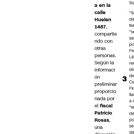
Sq
a en la
calle
"S
d
Huelen
fe
1487
,
"s
compartie
sa
ndo con
po
otras
Fe
personas.
Li
Según la
re
di
informaci
d
ón
Ca
preliminar
Fl
proporcio
ll
nada por
a 
el
fiscal
"e
Patricio
d
po
Rosas
,
se
una
de