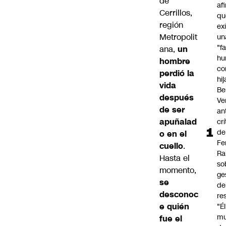
de
af
Cerrillos
,
qu
región
ex
Metropolit
un
"f
ana,
un
hu
hombre
co
perdió la
hi
vida
Be
después
Ve
de ser
an
apuñalad
cr
de
o en el
Fe
cuello
.
Ra
Hasta el
so
momento,
ge
se
de
desconoc
re
e quién
"É
m
fue el