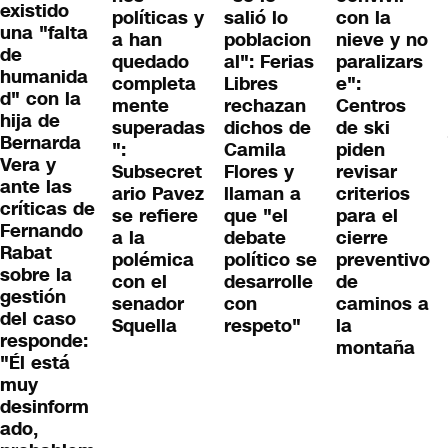
existido
políticas y
salió lo
con la
una "falta
a han
poblacion
nieve y no
de
quedado
al": Ferias
paralizars
humanida
completa
Libres
e":
d" con la
mente
rechazan
Centros
hija de
superadas
dichos de
de ski
Bernarda
":
Camila
piden
Vera y
Subsecret
Flores y
revisar
ante las
ario Pavez
llaman a
criterios
críticas de
se refiere
que "el
para el
Fernando
a la
debate
cierre
Rabat
polémica
político se
preventivo
sobre la
con el
desarrolle
de
gestión
senador
con
caminos a
del caso
Squella
respeto"
la
responde:
montaña
"Él está
muy
desinform
ado,