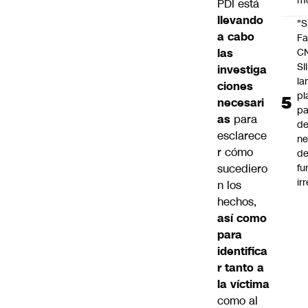
m
PDI
está
llevando
"S
a cabo
Fa
las
C
SII
investiga
la
ciones
pl
necesari
pa
as
para
de
esclarece
ne
r cómo
d
sucediero
fu
ir
n los
hechos,
así como
para
identifica
r tanto a
la víctima
como al