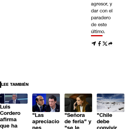
agresor, y
dar con el
paradero
de este
último.
LEE TAMBIÉN
Luis
Cordero
"Las
"Señora
"Chile
afirma
apreciacio
de feria" y
debe
que ha
nes
"se le
convivir