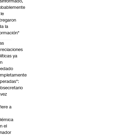
sinformado,
obablemente
 le
tregaron
da la
formación"
as
reciaciones
líticas ya
an
uedado
ompletamente
peradas":
bsecretario
avez
fiere a
lémica
n el
nador