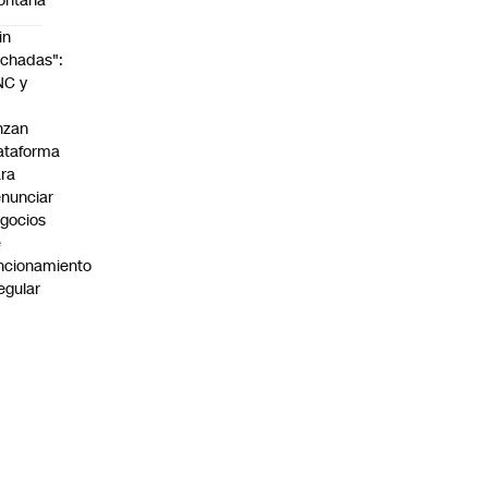
ontaña
in
chadas":
NC y
nzan
ataforma
ra
nunciar
gocios
e
ncionamiento
regular