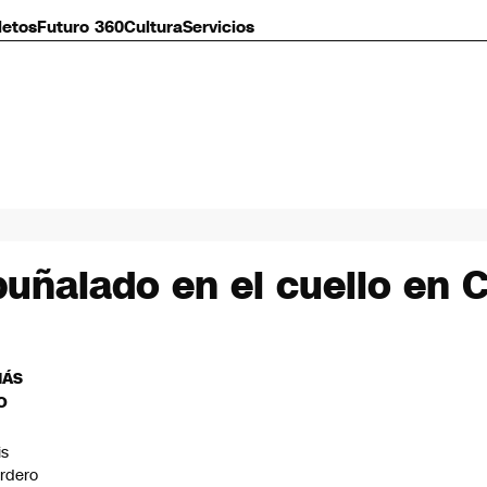
letos
Futuro 360
Cultura
Servicios
uñalado en el cuello en Ce
MÁS
O
is
rdero