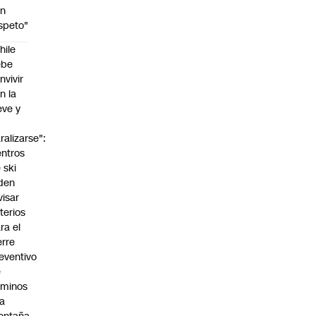
on
speto"
hile
ebe
nvivir
n la
eve y
o
ralizarse":
ntros
 ski
den
visar
iterios
ra el
erre
eventivo
e
aminos
la