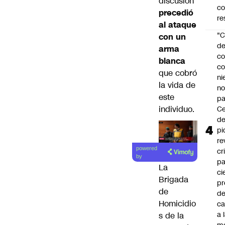
discusión
c
precedió
re
al ataque
"C
con un
d
arma
co
blanca
co
que cobró
ni
la vida de
n
este
pa
individuo.
Ce
de
pi
re
powered
cr
by
pa
La
ci
Brigada
pr
de
d
Homicidio
c
a 
s de la