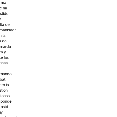
irma
e ha
istido
a
alta de
manidad"
n la
ja de
rnarda
ra y
te las
íticas
rnando
bat
bre la
stión
l caso
sponde:
l está
uy