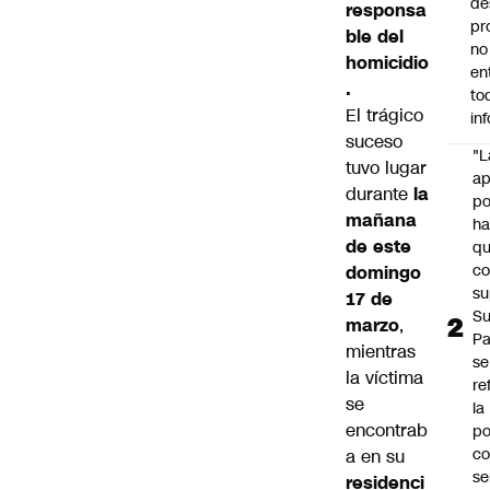
de
responsa
pr
ble del
no
homicidio
en
.
to
El trágico
in
suceso
"L
tuvo lugar
ap
durante
la
po
mañana
h
de este
q
c
domingo
su
17 de
Su
marzo
,
P
mientras
se
la víctima
re
se
la
encontrab
po
co
a en su
se
residenci