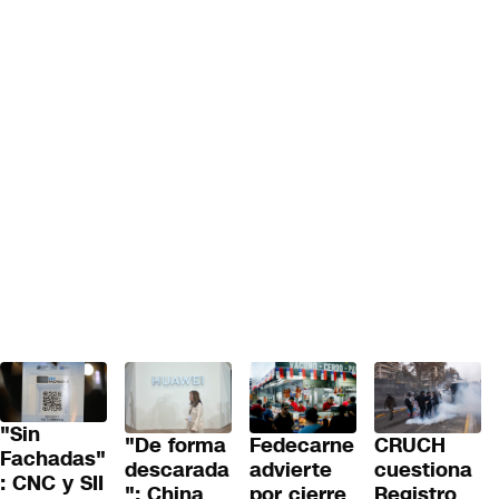
"Sin
"De forma
Fedecarne
CRUCH
Fachadas"
descarada
advierte
cuestiona
: CNC y SII
": China
por cierre
Registro