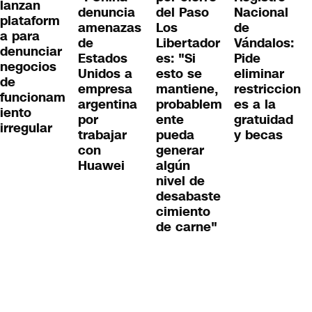
lanzan
denuncia
del Paso
Nacional
plataform
amenazas
Los
de
a para
de
Libertador
Vándalos:
denunciar
Estados
es: "Si
Pide
negocios
Unidos a
esto se
eliminar
de
empresa
mantiene,
restriccion
funcionam
argentina
probablem
es a la
iento
por
ente
gratuidad
irregular
trabajar
pueda
y becas
con
generar
Huawei
algún
nivel de
desabaste
cimiento
de carne"