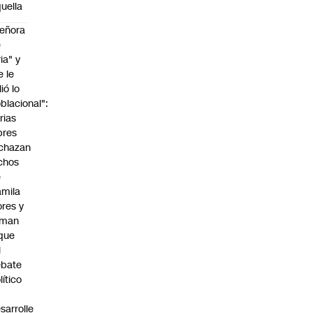
uella
eñora
e
ria" y
e le
lió lo
blacional":
rias
bres
chazan
chos
e
mila
ores y
aman
que
l
ebate
lítico
sarrolle