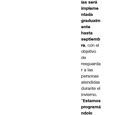
ías será
impleme
ntada
gradualm
ente
hasta
septiemb
re
, con el
objetivo
de
resguarda
r a las
personas
atendidas
durante el
invierno.
“
Estamos
programá
ndolo