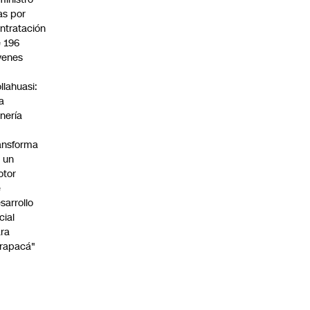
s por
ntratación
 196
venes
n
llahuasi:
a
nería
ansforma
 un
otor
e
sarrollo
cial
ra
rapacá"