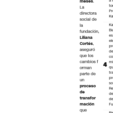
a 
meses
.
to
La
Pr
directora
Ka
social de
Ka
la
Bi
fundación,
es
Liliana
el
Cortés
,
pr
aseguró
d
que los
co
cambios f
mi
q
orman
tr
parte de
pr
un
so
proceso
Re
de
de
transfor
de
mación
Fu
que
Bi