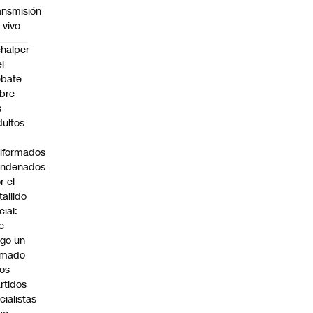
ansmisión
 vivo
halper
el
ebate
bre
s
dultos
iformados
ondenados
r el
tallido
cial:
e
go un
amado
los
rtidos
icialistas