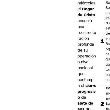
Ra
miércoles
So
el
Hogar
an
de Cristo
in
anunció
"L
una
es
reestructu
vi
ración
en
Bra
profunda
Ar
de su
es
operación
qu
a nivel
qu
nacional
to
que
ba
contempl
ti
a el
cierre
In
progresiv
m
o de
m
siete de
ba
sus 30
du