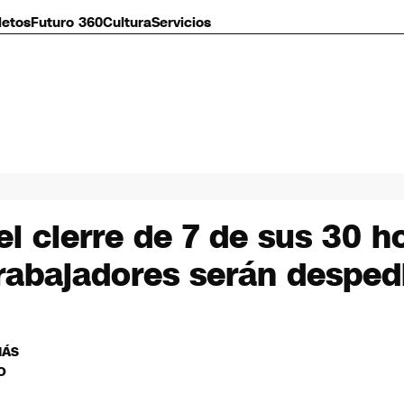
letos
Futuro 360
Cultura
Servicios
el cierre de 7 de sus 30 
trabajadores serán desped
MÁS
O