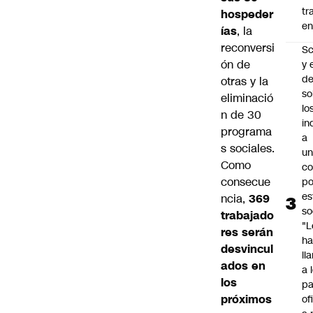
tr
hospeder
en
ías
, la
reconversi
Sc
ón de
y 
d
otras y la
so
eliminació
lo
n de 30
in
programa
a
s sociales.
un
Como
c
consecue
po
es
ncia,
369
so
trabajado
"L
res serán
ha
desvincul
ll
ados en
a 
los
pa
próximos
of