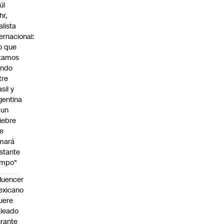
úl
hr,
alista
ternacional:
o que
tamos
endo
tre
sil y
gentina
 un
iebre
e
mará
stante
empo"
fluencer
exicano
uere
leado
rante