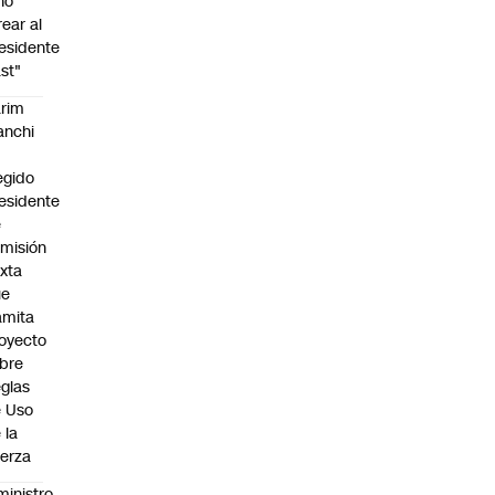
no
rear al
esidente
st"
rim
anchi
egido
esidente
e
misión
xta
ue
amita
oyecto
bre
glas
 Uso
 la
erza
ministro