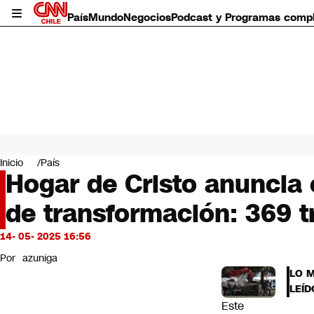
País
Mundo
Negocios
Podcast y Programas comp
País
Mundo
Inicio
País
Negocios
Hogar de Cristo anuncia 
Deportes
de transformación: 369 
Programas completos
Cultura
Servicios
14- 05- 2025 16:56
Bits
Por
azuniga
CNN Data
LO 
CNN tiempo
LEÍD
Futuro 360
Este
Opinión