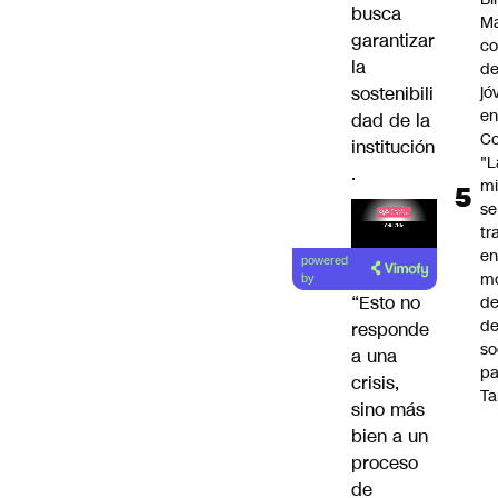
busca
Ma
garantizar
co
la
de
sostenibili
jó
e
dad de la
Co
institución
"L
.
mi
se
tr
Lea el
en
powered
artículo
m
by
“Esto no
d
de
responde
so
a una
pa
crisis,
Ta
sino más
bien a un
proceso
de