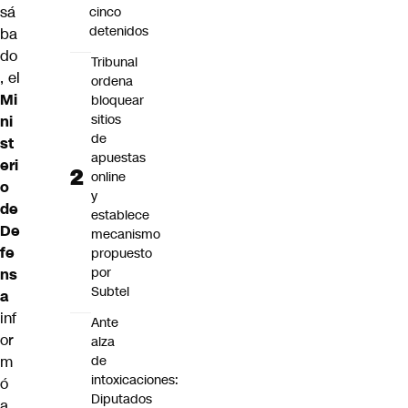
sá
cinco
detenidos
ba
do
Tribunal
, el
ordena
Mi
bloquear
sitios
ni
de
st
apuestas
eri
online
o
y
de
establece
De
mecanismo
fe
propuesto
por
ns
Subtel
a
inf
Ante
or
alza
de
m
intoxicaciones:
ó
Diputados
a