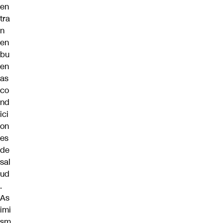
en
tra
n
en
bu
en
as
co
nd
ici
on
es
de
sal
ud
.
As
imi
sm