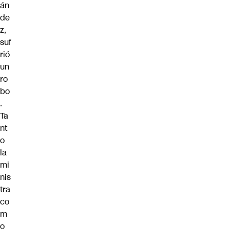
án
de
z,
suf
rió
un
ro
bo
.
Ta
nt
o
la
mi
nis
tra
co
m
o