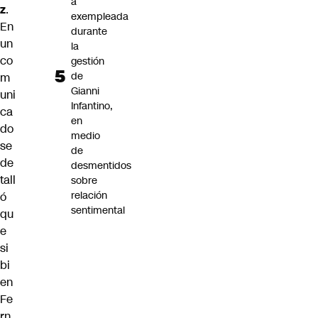
a
z
.
exempleada
En
durante
un
la
co
gestión
de
m
Gianni
uni
Infantino,
ca
en
do
medio
se
de
de
desmentidos
tall
sobre
relación
ó
sentimental
qu
e
si
bi
en
Fe
rn