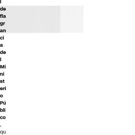
l
de
fla
gr
an
ci
a
de
l
Mi
ni
st
eri
o
Pú
bli
co
,
qu