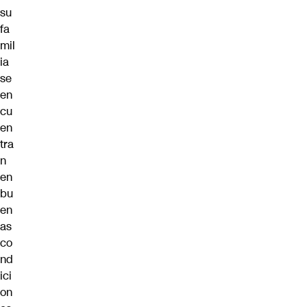
su
fa
mil
ia
se
en
cu
en
tra
n
en
bu
en
as
co
nd
ici
on