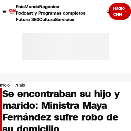
País
Mundo
Negocios
Radio
Podcast y Programas completos
CNN
Futuro 360
Cultura
Servicios
País
Mundo
Negocios
Inicio
País
Se encontraban su hijo y
Deportes
Programas completos
marido: Ministra Maya
Cultura
Servicios
Fernández sufre robo de
Bits
CNN Data
su domicilio
CNN tiempo