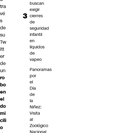
buscan
tra
exigir
vé
cierres
s
de
de
seguridad
infantil
su
en
Tw
líquidos
itt
de
er
vapeo
de
Panoramas
un
por
ro
el
bo
Día
en
de
el
la
do
Niñez:
mi
Visita
al
cili
Zoológico
o
Nacional