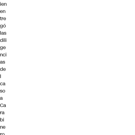
ien
en
tre
gó
las
dili
ge
nci
as
de
l
ca
so
a
Ca
ra
bi
ne
ro