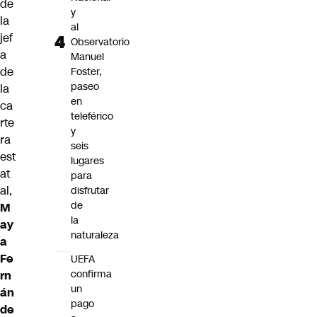
de
y
la
al
jef
Observatorio
a
Manuel
de
Foster,
paseo
la
en
ca
teleférico
rte
y
ra
seis
est
lugares
at
para
al,
disfrutar
de
M
la
ay
naturaleza
a
Fe
UEFA
confirma
rn
un
án
pago
de