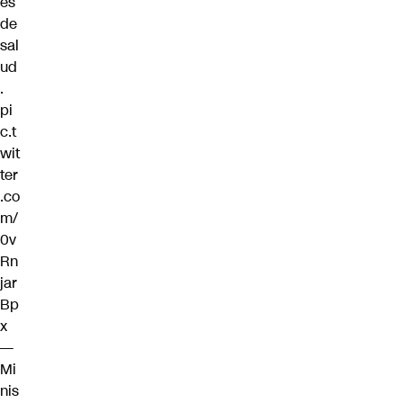
es
de
sal
ud
.
pi
c.t
wit
ter
.co
m/
0v
Rn
jar
Bp
x
—
Mi
nis