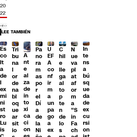
20
22
LEE TAMBIÉN
Es
In
U
Tri
Pa
C
N
A
co
te
EF
bu
no
hil
ue
nt
lt
ns
A
na
ra
e
va
e
a
a
co
l
m
lle
pl
al
de
bú
nf
or
as
ga
at
za
l
sq
ir
de
po
al
af
de
ex
ue
m
na
r
to
or
in
mi
da
a
bl
el
p
m
to
ni
de
un
oq
Dí
te
a
xi
st
ex
pa
ue
a
n
“S
ca
ro
cu
go
ar
de
de
in
ci
Lu
rsi
a
sit
la
lo
Fa
on
is
on
ex
io
Ni
s
ch
es
C
ist
e
s
ñe
pa
ad