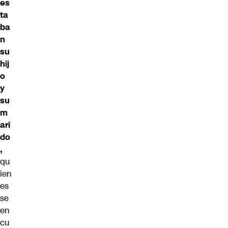
es
ta
ba
n
su
hij
o
y
su
m
ari
do
,
qu
ien
es
se
en
cu