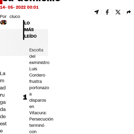
Futuro 360
14- 05- 2022 00:01
Opinión
Por
cluco
LO
MÁS
LEÍDO
Escolta
del
exministro
Luis
La
Cordero
m
frustra
ad
portonazo
a
ru
disparos
ga
en
da
Vitacura:
de
Persecución
est
terminó
e
con