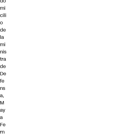
do
mi
cili
o
de
la
mi
nis
tra
de
De
fe
ns
a,
M
ay
a
Fe
rn