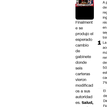
A 
de
re
in
Finalment
ré
en
e se
se
produjo el
tr
esperado
La
cambio
ac
de
m
gabinete
re
donde
de
5
seis
es
carteras
ca
vieron
7
modificad
os a sus
El
d
autoridad
Di
es.
Salud,
Fi