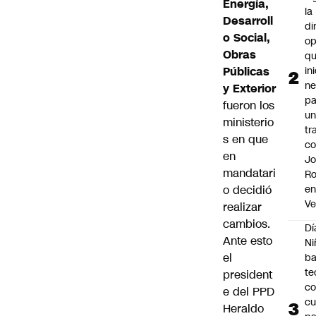
Energía,
la
Desarroll
di
o Social,
op
Obras
q
Públicas
in
ne
y Exterior
pa
fueron los
u
ministerio
tr
s en que
c
en
Jo
mandatari
Ro
o decidió
e
Ve
realizar
cambios.
Dí
Ante esto
Ni
el
ba
te
president
c
e del PPD
cu
Heraldo