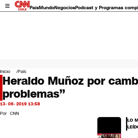
País
Mundo
Negocios
Podcast y Programas comp
País
Mundo
Inicio
País
Negocios
Heraldo Muñoz por cambio
Deportes
problemas”
Programas completos
Cultura
Servicios
13- 06- 2019 13:58
Bits
Por
CNN
CNN Data
LO 
CNN tiempo
LEÍD
Futuro 360
Opinión