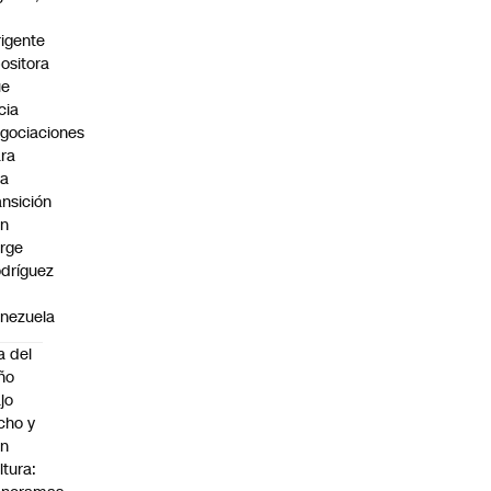
rigente
ositora
ue
icia
gociaciones
ra
na
ansición
on
rge
dríguez
n
nezuela
a del
ño
jo
cho y
on
ltura: