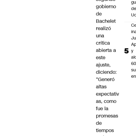
gu
gobierno
d
de
Uc
Bachelet
C
realizó
in
una
J
crítica
A
abierta a
y
este
al
6
ajuste,
s
diciendo:
en
“Generó
altas
expectativ
as, como
fue la
promesas
de
tiempos