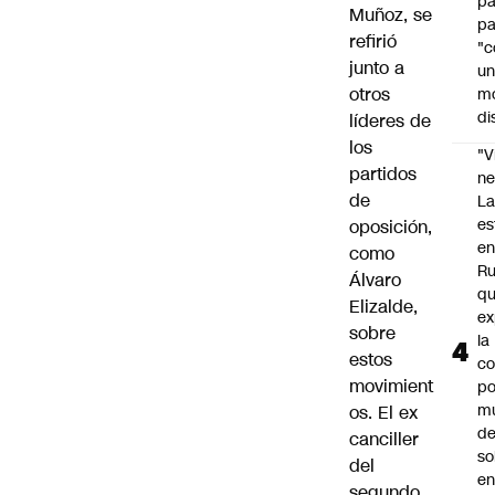
p
Muñoz, se
pa
refirió
"c
junto a
u
otros
m
di
líderes de
los
"V
partidos
ne
de
L
es
oposición,
e
como
Ru
Álvaro
q
Elizalde,
ex
sobre
la
estos
c
movimient
po
m
os. El ex
d
canciller
so
del
en
segundo