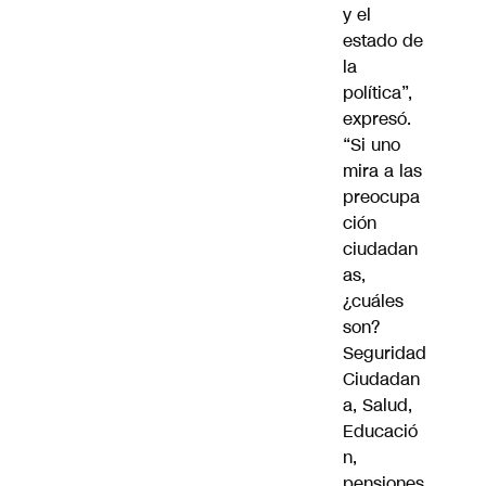
y el
estado de
la
política”,
expresó.
“Si uno
mira a las
preocupa
ción
ciudadan
as,
¿cuáles
son?
Seguridad
Ciudadan
a, Salud,
Educació
n,
pensiones