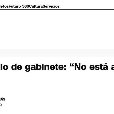
letos
Futuro 360
Cultura
Servicios
 de gabinete: “No está a 
MÁS
O