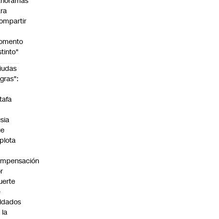
anoramas
ra
ompartir
n
omento
stinto"
iudas
gras":
a
tafa
n
sia
ue
plota
ompensación
r
uerte
e
ldados
 la