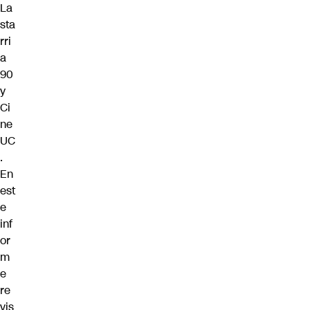
La
sta
rri
a
90
y
Ci
ne
UC
.
En
est
e
inf
or
m
e
re
vis