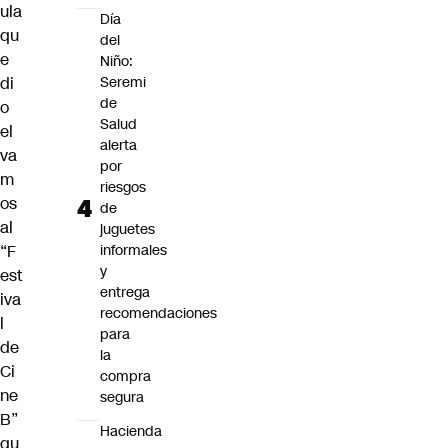
ula
Día
qu
del
e
Niño:
di
Seremi
de
o
Salud
el
alerta
va
por
m
riesgos
os
de
al
juguetes
“F
informales
y
est
entrega
iva
recomendaciones
l
para
de
la
Ci
compra
ne
segura
B”
Hacienda
qu