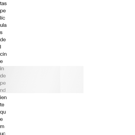
tas
pe
líc
ula
s
de
l
cin
e
in
de
pe
nd
ien
te
qu
e
m
uc