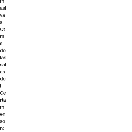
m
asi
va
s.
Ot
ra
s
de
las
sal
as
de
l
Ce
rta
m
en
so
n: