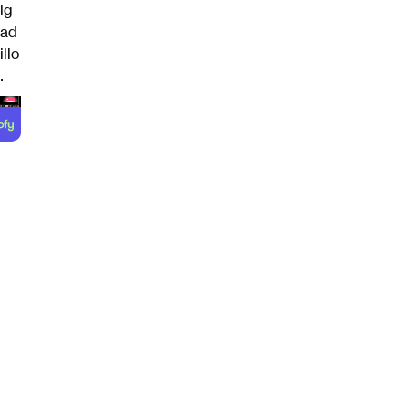
lg
ad
illo
.