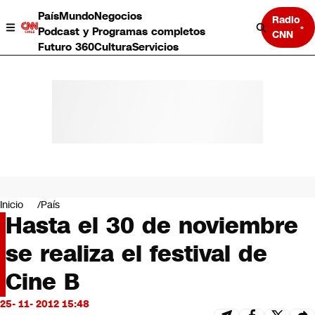
País
Mundo
Negocios
Radio
Podcast y Programas completos
CNN
Futuro 360
Cultura
Servicios
País
Mundo
Negocios
Inicio
País
Hasta el 30 de noviembre
Deportes
Programas completos
se realiza el festival de
Cultura
Servicios
Cine B
Bits
CNN Data
25- 11- 2012 15:48
CNN tiempo