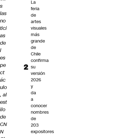
La
s
feria
las
de
no
artes
tici
visuales
más
as
grande
de
de
l
Chile
es
confirma
pe
su
ct
versión
ác
2026
y
ulo
da
, al
a
est
conocer
ilo
nombres
de
de
CN
203
N
expositores