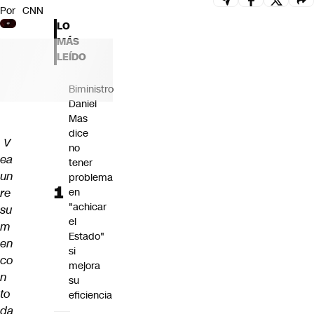
Por
CNN
Futuro 360
LO
Opinión
MÁS
LEÍDO
Biministro
Daniel
Mas
dice
V
no
ea
tener
un
problema
re
en
"achicar
su
el
m
Estado"
en
si
co
mejora
n
su
to
eficiencia
da