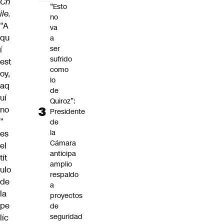
Ch
“Esto
ile.
no
“A
va
qu
a
ser
í
sufrido
est
como
oy,
lo
aq
de
uí
Quiroz”:
no
Presidente
”
de
la
es
Cámara
el
anticipa
tít
amplio
ulo
respaldo
de
a
la
proyectos
pe
de
seguridad
líc