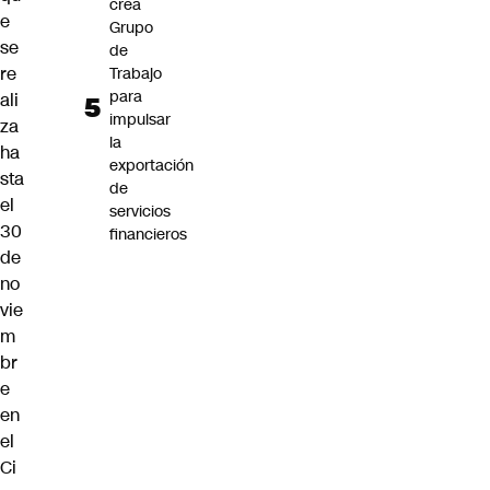
crea
e
Grupo
se
de
re
Trabajo
para
ali
impulsar
za
la
ha
exportación
sta
de
el
servicios
30
financieros
de
no
vie
m
br
e
en
el
Ci