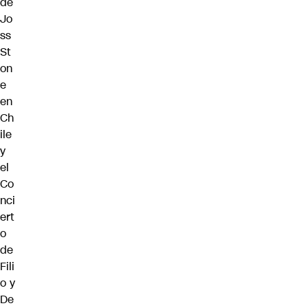
de
Jo
ss
St
on
e
en
Ch
ile
y
el
Co
nci
ert
o
de
Fili
o y
De