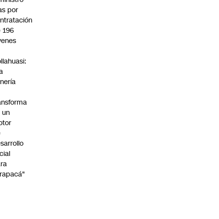
s por
ntratación
 196
venes
n
llahuasi:
a
nería
ansforma
 un
otor
e
sarrollo
cial
ra
rapacá"