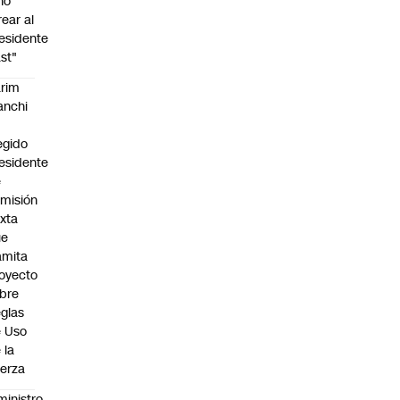
no
rear al
esidente
st"
rim
anchi
egido
esidente
e
misión
xta
ue
amita
oyecto
bre
glas
 Uso
 la
erza
ministro