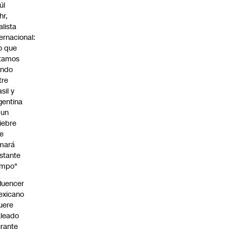
úl
hr,
alista
ternacional:
o que
tamos
endo
tre
sil y
gentina
 un
iebre
e
mará
stante
empo"
fluencer
exicano
uere
leado
rante