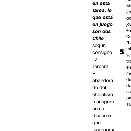
en esta
Ma
tarea, lo
co
que está
de
en juego
jó
e
son dos
Co
Chile”
,
"L
según
mi
consignó
se
La
tr
Tercera.
en
El
m
d
abandera
de
do del
so
oficialism
pa
o aseguró
Ta
en su
discurso
que
incorporar