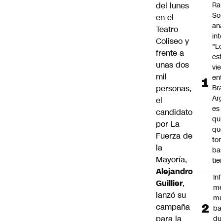
del lunes
Ra
So
en el
an
Teatro
in
Coliseo y
"L
frente a
es
unas dos
vi
mil
en
personas,
Bra
Ar
el
es
candidato
qu
por La
qu
Fuerza de
to
la
ba
Mayoría,
ti
Alejandro
In
Guillier
,
m
lanzó su
m
campaña
ba
para la
du