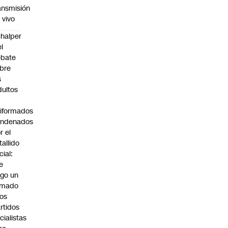
ansmisión
 vivo
halper
el
ebate
bre
s
dultos
iformados
ondenados
r el
tallido
cial:
e
go un
amado
los
rtidos
icialistas