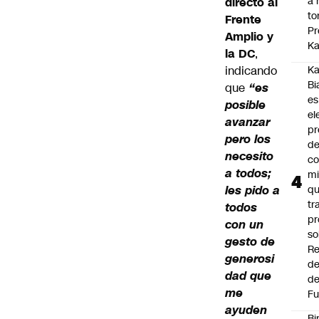
a 
directo al
to
Frente
Pr
Amplio y
Ka
la DC
,
indicando
Ka
Bi
que
“es
es
posible
el
avanzar
pr
pero los
d
necesito
co
a todos;
mi
les pido a
q
tr
todos
pr
con un
so
gesto de
Re
generosi
de
dad que
de
me
Fu
ayuden
Bi