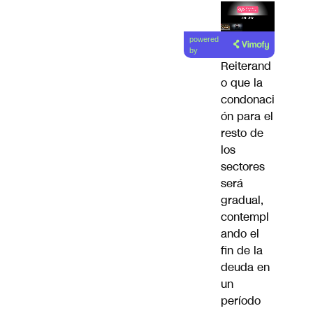
Lea el
powered
artículo
by
Reiterand
o que la
condonaci
ón para el
resto de
los
sectores
será
gradual,
contempl
ando el
fin de la
deuda en
un
período