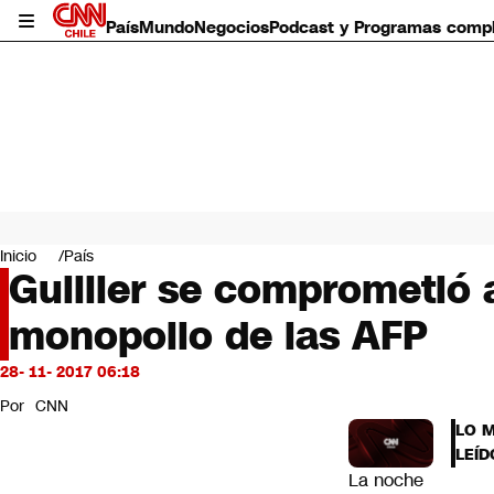
País
Mundo
Negocios
Podcast y Programas comp
País
Mundo
Inicio
País
Negocios
Guillier se comprometió
Deportes
monopolio de las AFP
Programas completos
Cultura
Servicios
28- 11- 2017 06:18
Bits
Por
CNN
CNN Data
LO 
CNN tiempo
LEÍD
Futuro 360
La noche
Opinión