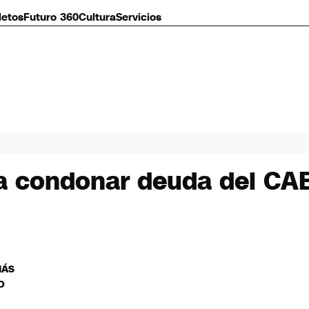
letos
Futuro 360
Cultura
Servicios
 a condonar deuda del CAE
MÁS
O