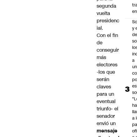
tr
segunda
en
vuelta
presidenc
Sc
ial.
y 
d
Con el fin
so
de
lo
conseguir
in
más
a
electores
un
-los que
c
serán
po
es
claves
so
para un
"L
eventual
ha
triunfo- el
ll
senador
a 
envió un
pa
mensaje
of