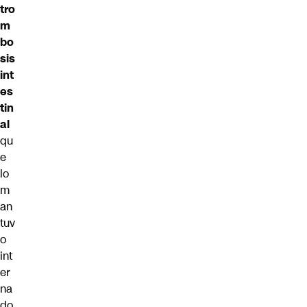
tro
m
bo
sis
int
es
tin
al
qu
e
lo
m
an
tuv
o
int
er
na
do