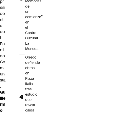
Memorias
pr
de
esi
un
de
comienzo”
nt
en
e
el
de
Centro
l
Cultural
La
Pa
Moneda
rti
do
Orrego
Co
defiende
m
obras
en
uni
Plaza
sta
Italia
,
tras
Gu
estudio
ille
que
rm
revela
o
caída