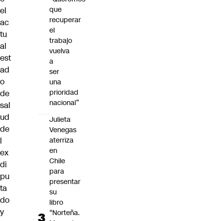
que
el
recuperar
ac
el
tu
trabajo
al
vuelva
est
a
ad
ser
o
una
prioridad
de
nacional”
sal
ud
Julieta
de
Venegas
aterriza
l
en
ex
Chile
di
para
pu
presentar
ta
su
do
libro
y
“Norteña.