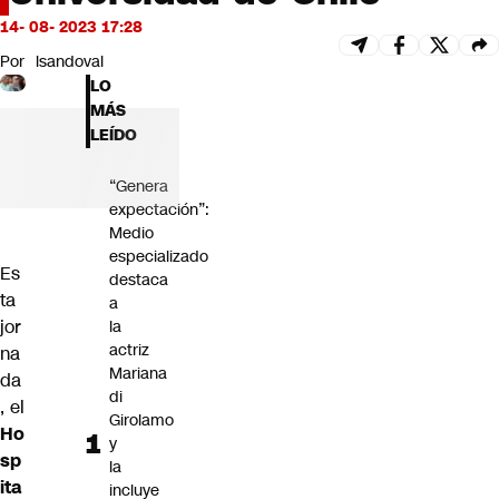
Futuro 360
14- 08- 2023 17:28
Opinión
Por
lsandoval
LO
MÁS
LEÍDO
“Genera
expectación”:
Medio
especializado
Es
destaca
ta
a
jor
la
actriz
na
Mariana
da
di
, el
Girolamo
Ho
y
sp
la
ita
incluye