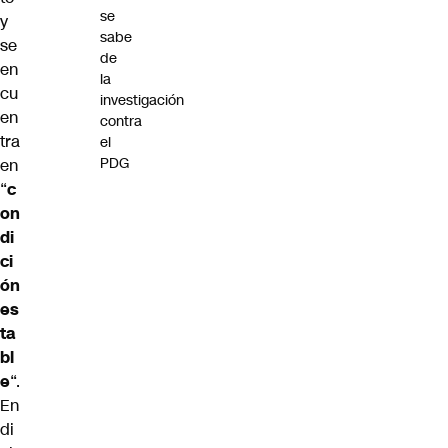
se
y
sabe
se
de
en
la
cu
investigación
en
contra
tra
el
PDG
en
“
c
on
di
ci
ón
es
ta
bl
e
“.
En
di