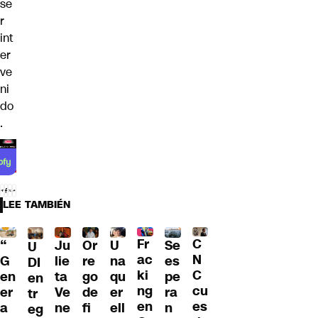
se
r
int
er
ve
ni
do
.
LEE TAMBIÉN
Fr
C
“
Ju
Or
U
Se
U
ac
N
G
lie
re
na
es
DI
ki
C
en
ta
go
qu
pe
en
ng
cu
er
Ve
de
er
ra
tr
en
es
a
ne
fi
ell
n
eg