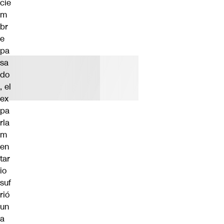
cie
m
br
e
pa
sa
do
, el
ex
pa
rla
m
en
tar
io
suf
rió
un
a