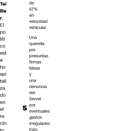
de
Tei
67%
llie
en
r
.
velocidad
El
vehicular
po
Una
líti
querella
co
por
est
presuntas
á
firmas
ho
falsas
spi
y
una
tali
denuncia
za
del
do
Servel
en
por
el
eventuales
re
gastos
cin
irregulares:
Esto
to