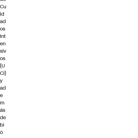
Cu
id
ad
os
Int
en
siv
os
(U
CI)
y
ad
e
m
ás
de
bi
ó