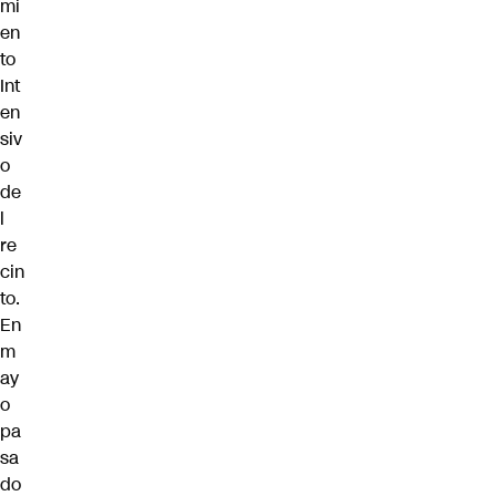
mi
en
to
Int
en
siv
o
de
l
re
cin
to.
En
m
ay
o
pa
sa
do