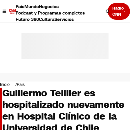
País
Mundo
Negocios
Radio
Podcast y Programas completos
CNN
Futuro 360
Cultura
Servicios
País
Mundo
Negocios
Inicio
País
Guillermo Teillier es
Deportes
Programas completos
hospitalizado nuevamente
Cultura
Servicios
en Hospital Clínico de la
Bits
CNN Data
Universidad de Chile
CNN tiempo