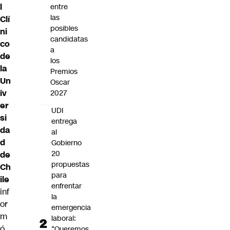
l
entre
las
Clí
posibles
ni
candidatas
co
a
de
los
la
Premios
Un
Oscar
iv
2027
er
UDI
si
entrega
da
al
d
Gobierno
20
de
propuestas
Ch
para
ile
enfrentar
inf
la
or
emergencia
m
laboral:
ó
“Queremos