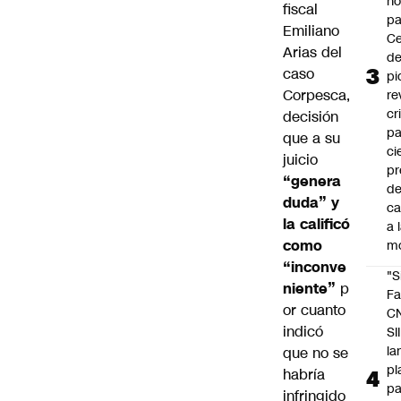
n
fiscal
pa
Emiliano
Ce
Arias del
de
caso
pi
Corpesca
,
re
cr
decisión
pa
que a su
ci
juicio
pr
“genera
d
duda” y
c
la calificó
a 
como
m
“inconve
"S
niente”
p
Fa
or cuanto
C
indicó
SII
la
que no se
pl
habría
pa
infringido