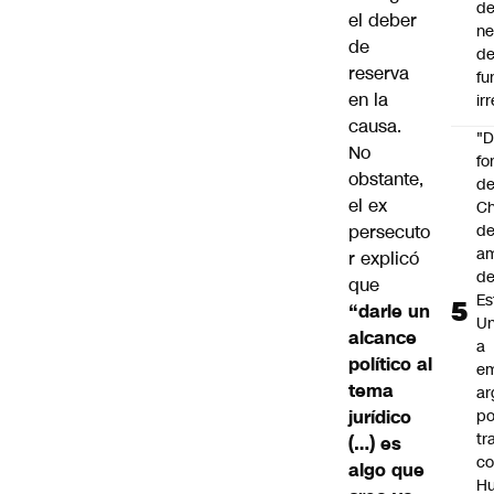
de
el deber
ne
de
d
reserva
fu
en la
ir
causa.
"
No
fo
obstante,
de
el ex
Ch
de
persecuto
a
r explicó
d
que
Es
“darle un
Un
alcance
a
político al
e
tema
ar
po
jurídico
tr
(…) es
c
algo que
H