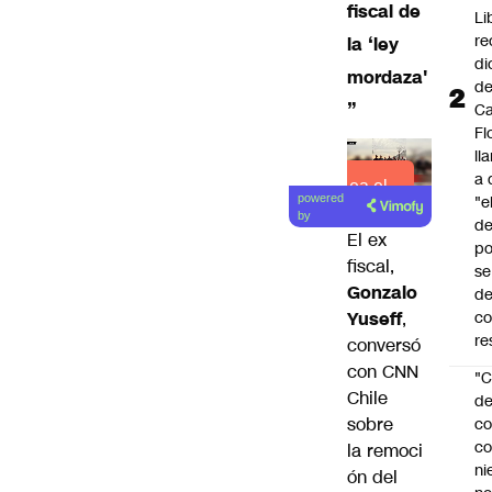
fiscal de
Li
re
la ‘ley
di
mordaza'
d
”
Ca
Fl
ll
a 
Lea el
"e
powered
artículo
by
d
El ex
po
fiscal,
se
Gonzalo
de
c
Yuseff
,
re
conversó
con CNN
"C
Chile
d
sobre
co
co
la
remoci
ni
ón del