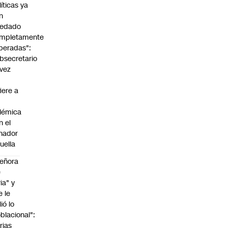
líticas ya
n
edado
mpletamente
peradas":
bsecretario
vez
fiere a
lémica
n el
nador
uella
eñora
e
ria" y
e le
lió lo
blacional":
rias