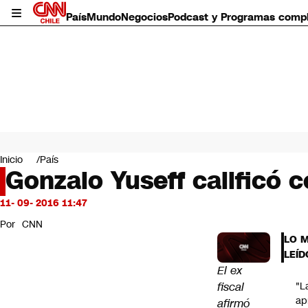
País
Mundo
Negocios
Podcast y Programas comp
País
Mundo
Inicio
País
Negocios
Gonzalo Yuseff calificó 
Deportes
Programas completos
11- 09- 2016 11:47
Cultura
Por
CNN
Servicios
LO 
Bits
LEÍD
CNN Data
El ex
CNN tiempo
fiscal
"L
Futuro 360
ap
afirmó
Opinión