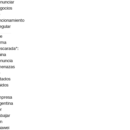
nunciar
gocios
e
ncionamiento
regular
De
rma
scarada":
ina
nuncia
menazas
e
tados
idos
mpresa
gentina
r
abajar
on
uawei