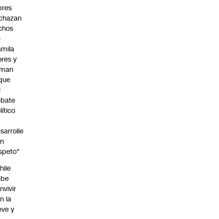
bres
chazan
chos
e
mila
ores y
aman
que
l
ebate
lítico
sarrolle
on
speto"
hile
ebe
nvivir
n la
eve y