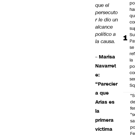
po
que el
ha
persecuto
qu
r le dio un
co
alcance
su
político a
Su
la causa.
Pa
se
re
–
Marisa
la
Navarret
po
co
e:
se
“Parecier
Sq
a que
"S
Arias es
d
fe
la
"s
primera
sa
po
víctima
Fe