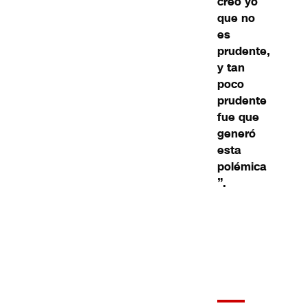
creo yo
que no
es
prudente,
y tan
poco
prudente
fue que
generó
esta
polémica
”.