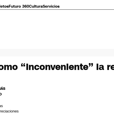
letos
Futuro 360
Cultura
Servicios
como “inconveniente” la r
MÁS
O
as
reciaciones