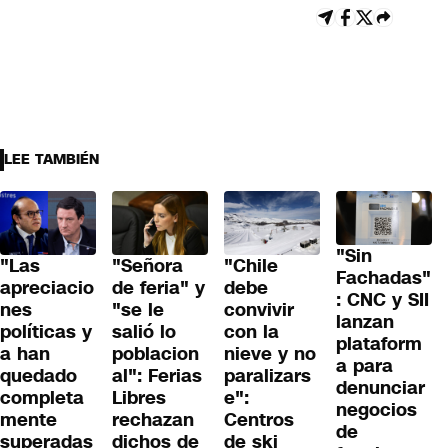
LEE TAMBIÉN
"Sin
"Las
"Señora
"Chile
Fachadas"
apreciacio
de feria" y
debe
: CNC y SII
nes
"se le
convivir
lanzan
políticas y
salió lo
con la
plataform
a han
poblacion
nieve y no
a para
quedado
al": Ferias
paralizars
denunciar
completa
Libres
e":
negocios
mente
rechazan
Centros
de
superadas
dichos de
de ski