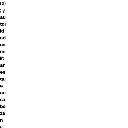
DI)
; y
au
tor
id
ad
es
mi
lit
ar
es
qu
e
en
ca
be
za
n
el