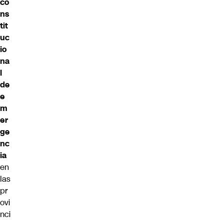
co
ns
tit
uc
io
na
l
de
e
m
er
ge
nc
ia
en
las
pr
ovi
nci