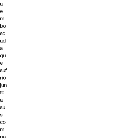
a
e
m
bo
sc
ad
a
qu
e
suf
rió
jun
to
a
su
s
co
m
pa