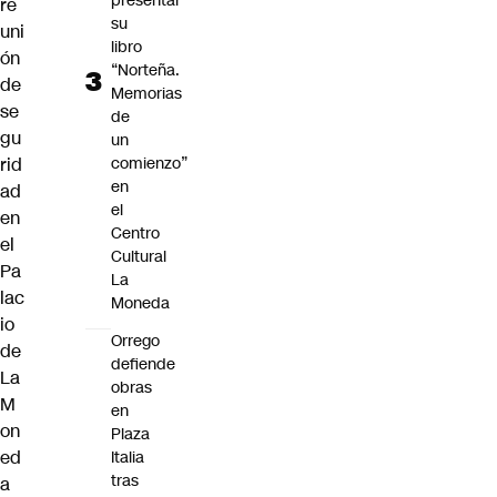
presentar
re
su
uni
libro
ón
“Norteña.
de
Memorias
se
de
gu
un
rid
comienzo”
en
ad
el
en
Centro
el
Cultural
Pa
La
lac
Moneda
io
Orrego
de
defiende
La
obras
M
en
on
Plaza
ed
Italia
tras
a