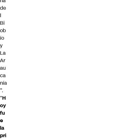
na
de
l
Bi
ob
ío
y
La
Ar
au
ca
nía
”.
“
H
oy
fu
e
la
pri