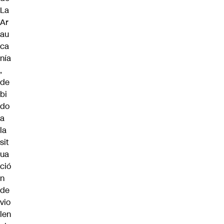
La
Ar
au
ca
nía
,
de
bi
do
a
la
sit
ua
ció
n
de
vio
len