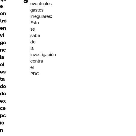
eventuales
e
gastos
en
irregulares:
tró
Esto
en
se
vi
sabe
de
ge
la
nc
investigación
ia
contra
el
el
es
PDG
ta
do
de
ex
ce
pc
ió
n