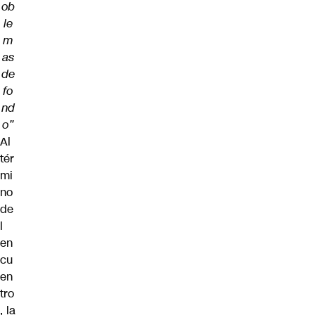
ob
le
m
as
de
fo
nd
o”
Al
tér
mi
no
de
l
en
cu
en
tro
, la