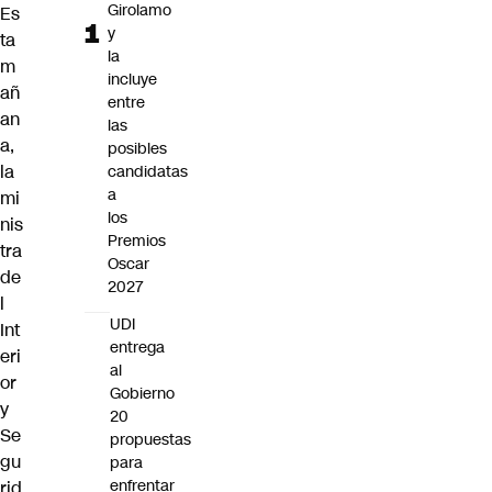
Girolamo
Es
y
ta
la
m
incluye
añ
entre
an
las
a,
posibles
la
candidatas
a
mi
los
nis
Premios
tra
Oscar
de
2027
l
UDI
Int
entrega
eri
al
or
Gobierno
y
20
Se
propuestas
gu
para
enfrentar
rid