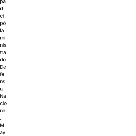
pa
rti
ci
pó
la
mi
nis
tra
de
De
fe
ns
a
Na
cio
nal
,
M
ay