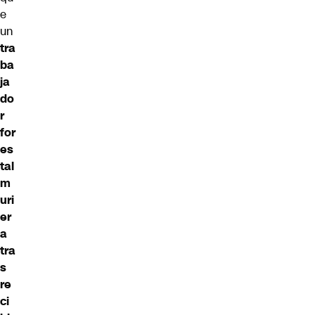
e
un
tra
ba
ja
do
r
for
es
tal
m
uri
er
a
tra
s
re
ci