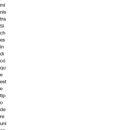
mi
nis
tra
Si
ch
es
in
di
có
qu
e
est
e
tip
o
de
re
uni