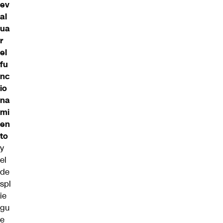
ev
al
ua
r
el
fu
nc
io
na
mi
en
to
y
el
de
spl
ie
gu
e