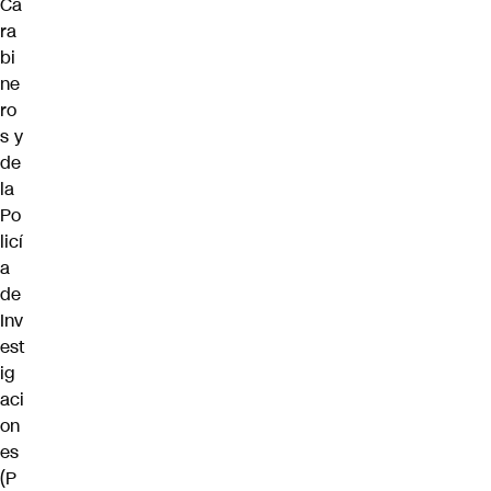
Ca
ra
bi
ne
ro
s
y
de
la
Po
licí
a
de
Inv
est
ig
aci
on
es
(P