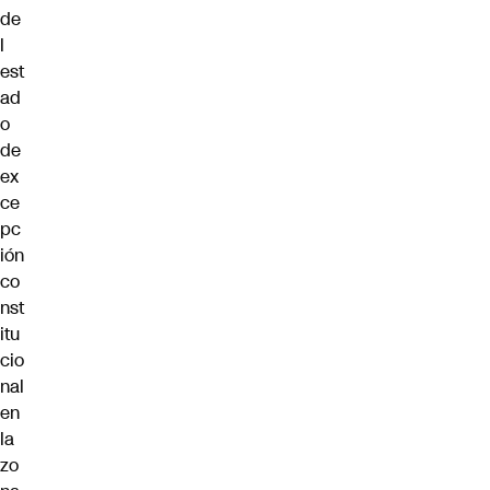
de
l
est
ad
o
de
ex
ce
pc
ión
co
nst
itu
cio
nal
en
la
zo