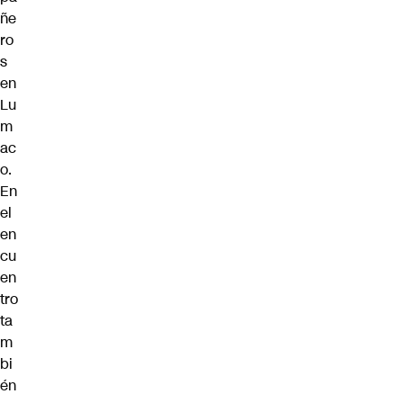
ñe
ro
s
en
Lu
m
ac
o.
En
el
en
cu
en
tro
ta
m
bi
én