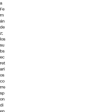
a
Fe
rn
án
de
z
;
los
su
bs
ec
ret
ari
os
co
rre
sp
on
di
en