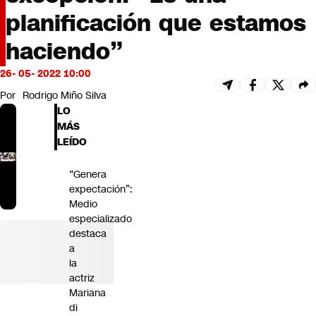
Futuro 360
planificación que estamos
Opinión
haciendo”
26- 05- 2022 10:00
Por
Rodrigo Miño Silva
LO
MÁS
LEÍDO
“Genera
expectación”:
Medio
especializado
destaca
a
la
actriz
Mariana
di