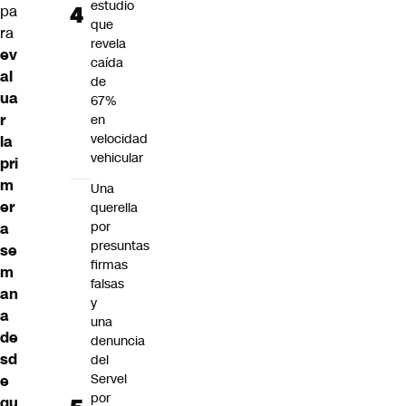
estudio
pa
que
ra
revela
ev
caída
al
de
ua
67%
r
en
velocidad
la
vehicular
pri
m
Una
er
querella
por
a
presuntas
se
firmas
m
falsas
an
y
a
una
de
denuncia
sd
del
Servel
e
por
qu