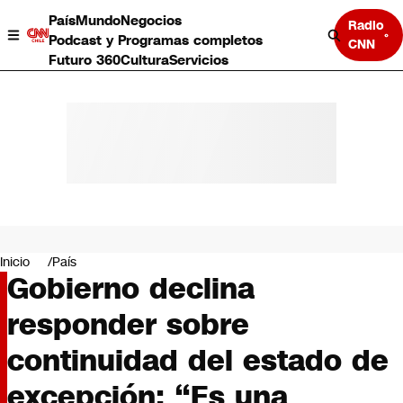
País
Mundo
Negocios
Radio
Podcast y Programas completos
CNN
Futuro 360
Cultura
Servicios
País
Mundo
Negocios
Inicio
País
Gobierno declina
Deportes
Programas completos
responder sobre
Cultura
Servicios
continuidad del estado de
Bits
CNN Data
excepción: “Es una
CNN tiempo