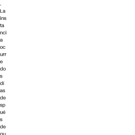
.
La
ins
ta
nci
a
oc
urr
e
do
s
dí
as
de
sp
ué
s
de
qu