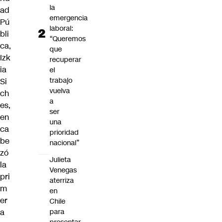
la
ad
emergencia
Pú
laboral:
bli
“Queremos
ca,
que
Izk
recuperar
ia
el
trabajo
Si
vuelva
ch
a
es
,
ser
en
una
ca
prioridad
be
nacional”
zó
Julieta
la
Venegas
pri
aterriza
m
en
er
Chile
a
para