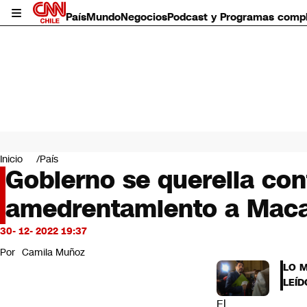
País
Mundo
Negocios
Podcast y Programas comp
País
Mundo
Inicio
País
Negocios
Gobierno se querella con
Deportes
amedrentamiento a Mac
Programas completos
Cultura
Servicios
30- 12- 2022 19:37
Bits
Por
Camila Muñoz
CNN Data
LO 
CNN tiempo
LEÍD
Futuro 360
El
Opinión