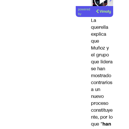
00:00
/
01
powered
by
La
querella
explica
que
Muñoz y
el grupo
que lidera
se han
mostrado
contrarios
a un
nuevo
proceso
constituye
nte, por lo
que “
han