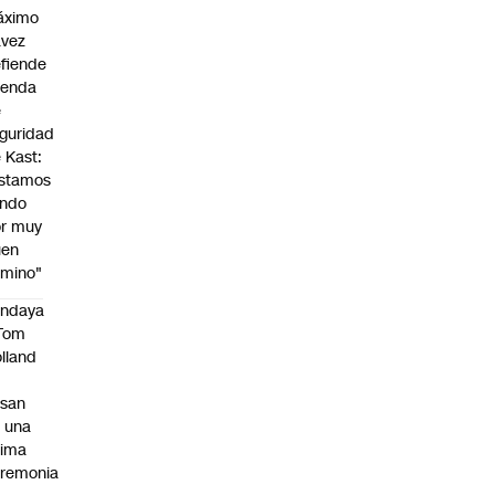
áximo
avez
fiende
genda
e
guridad
 Kast:
stamos
endo
r muy
uen
mino"
endaya
 Tom
lland
asan
 una
tima
remonia