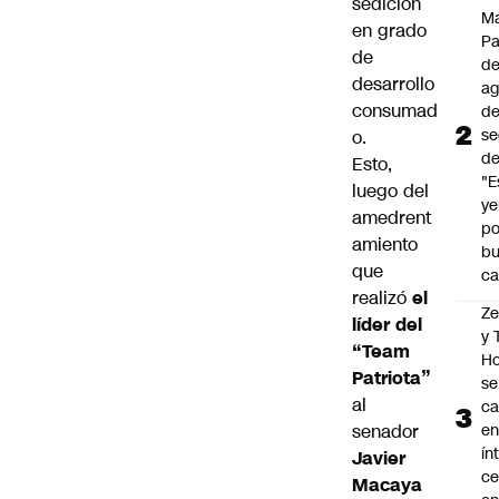
sedición
M
en grado
P
de
de
desarrollo
a
consumad
d
se
o.
de
Esto,
"E
luego del
y
amedrent
po
amiento
b
que
ca
realizó
el
Z
líder del
y
“Team
Ho
Patriota”
se
al
c
senador
en
ín
Javier
ce
Macaya