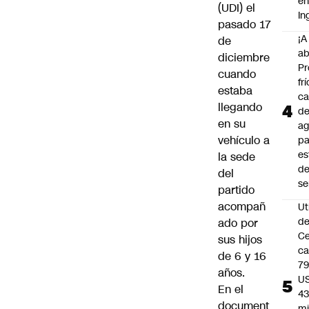
e
(UDI) el
In
pasado 17
¡A
de
ab
diciembre
Pr
cuando
frí
estaba
ca
llegando
d
en su
ag
vehículo a
pa
es
la sede
d
del
s
partido
acompañ
Ut
d
ado por
C
sus hijos
c
de 6 y 16
79
años.
U
En el
43
document
mi