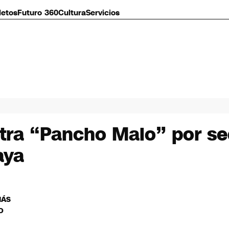
letos
Futuro 360
Cultura
Servicios
tra “Pancho Malo” por se
aya
MÁS
O