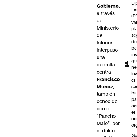
Di
Gobierno
,
Le
a través
(P
del
va
Ministerio
pl
del
se
de
Interior,
pe
interpuso
in
una
qu
querella
ne
contra
le
Francisco
el
Muñoz
,
se
ba
también
pa
conocido
co
como
el
“Pancho
cr
Malo”, por
or
el delito
Su