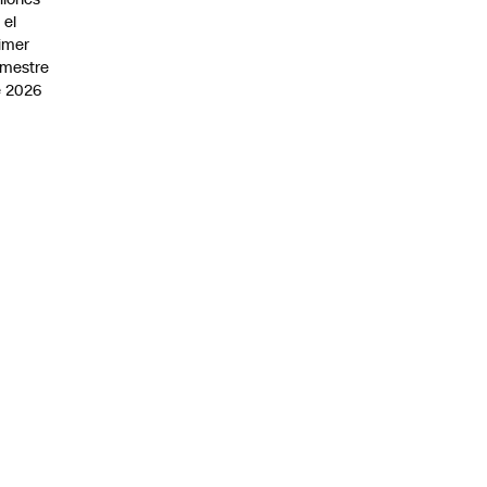
 el
imer
mestre
 2026