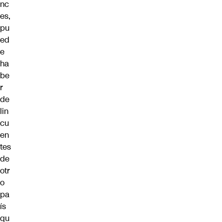
nc
es,
pu
ed
e
ha
be
r
de
lin
cu
en
tes
de
otr
o
pa
ís
qu