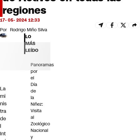
Futuro 360
regiones
Opinión
17- 05- 2024 12:33
Por
Rodrigo Miño Silva
LO
MÁS
LEÍDO
Panoramas
por
el
Día
La
de
mi
la
nis
Niñez:
Visita
tra
al
de
Zoológico
l
Nacional
Int
y