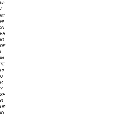
há
/
MI
NI
ST
ER
IO
DE
L
IN
TE
RI
O
R
Y
SE
G
UR
ID