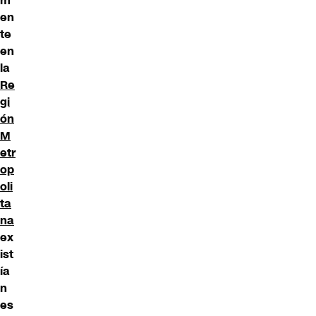
m
en
te
en
la
Re
gi
ón
M
etr
op
oli
ta
na
ex
ist
ía
n
es