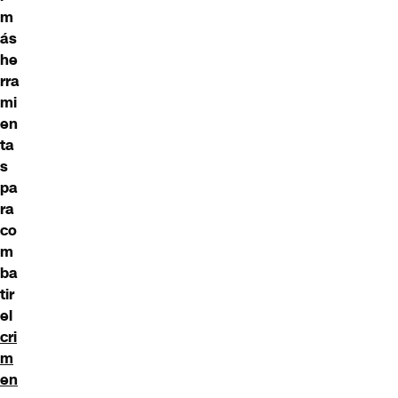
m
ás
he
rra
mi
en
ta
s
pa
ra
co
m
ba
tir
el
cri
m
en