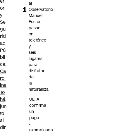
eri
al
or
Observatorio
y
Manuel
Foster,
Se
paseo
gu
en
rid
teleférico
ad
y
Pú
seis
bli
lugares
ca,
para
disfrutar
Ca
de
rol
la
ina
naturaleza
To
há
,
UEFA
confirma
jun
un
to
pago
al
a
dir
exempleada