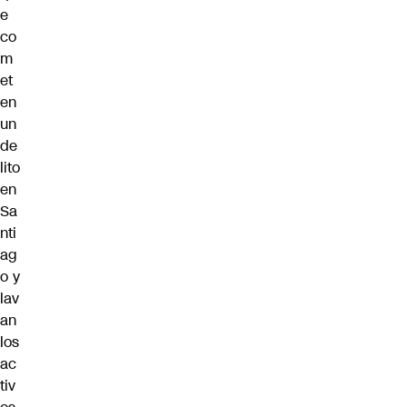
e
co
m
et
en
un
de
lito
en
Sa
nti
ag
o y
lav
an
los
ac
tiv