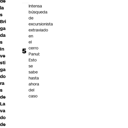
de
Intensa
la
búsqueda
s
de
Bri
excursionista
ga
extraviado
da
en
s
el
cerro
In
Panul:
ve
Esto
sti
se
ga
sabe
do
hasta
ra
ahora
s
del
caso
de
La
va
do
de