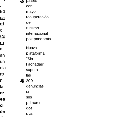
países
,
con
Ed
mayor
recuperación
ua
del
rd
turismo
o
internacional
Ce
postpandemia
rn
Nueva
a
,
plataforma
an
“Sin
un
Fachadas”
cia
supera
ro
las
n
200
denuncias
la
en
cr
sus
ea
primeros
ci
dos
ón
días