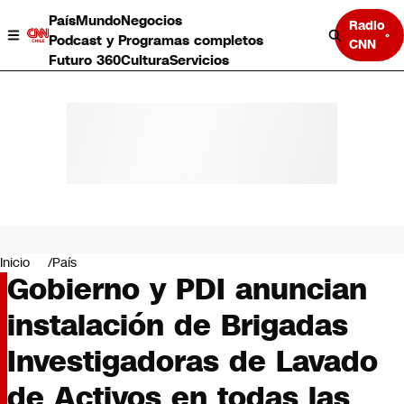
País
Mundo
Negocios
Radio
Podcast y Programas completos
CNN
Futuro 360
Cultura
Servicios
País
Mundo
Negocios
Inicio
País
Gobierno y PDI anuncian
Deportes
Programas completos
instalación de Brigadas
Cultura
Servicios
Investigadoras de Lavado
Bits
CNN Data
de Activos en todas las
CNN tiempo