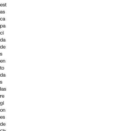
est
as
ca
pa
ci
da
de
s
en
to
da
s
las
re
gi
on
es
de