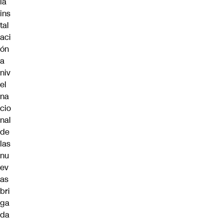
la
ins
tal
aci
ón
a
niv
el
na
cio
nal
de
las
nu
ev
as
bri
ga
da