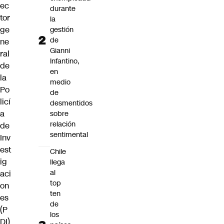
ec
durante
tor
la
ge
gestión
de
ne
Gianni
ral
Infantino,
de
en
la
medio
Po
de
licí
desmentidos
a
sobre
relación
de
sentimental
Inv
est
Chile
ig
llega
al
aci
top
on
ten
es
de
(P
los
DI)