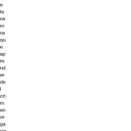
e
te
ne
m
os
qu
e
ap
re
nd
er
de
l
cri
m
en
or
ga