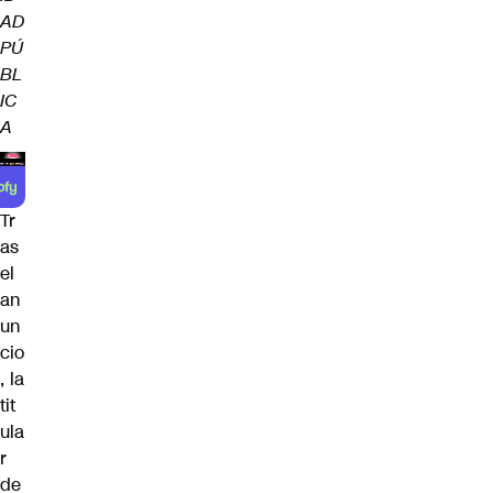
AD
PÚ
BL
IC
A
Tr
as
el
an
un
cio
, la
tit
ula
r
de