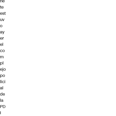
ne
te
est
uv
o
ay
er
el
co
m
pl
ejo
po
lici
al
de
la
PD
I