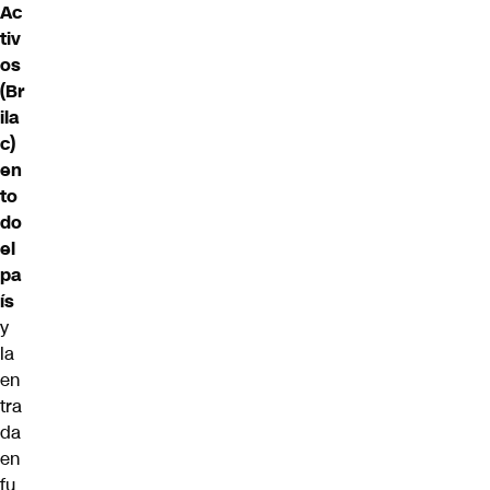
Ac
tiv
os
(Br
ila
c)
en
to
do
el
pa
ís
y
la
en
tra
da
en
fu