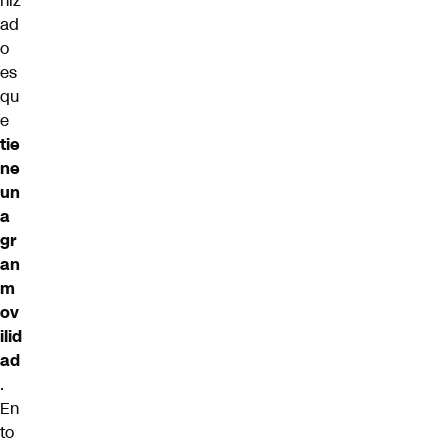
niz
ad
o
es
qu
e
tie
ne
un
a
gr
an
m
ov
ilid
ad
.
En
to